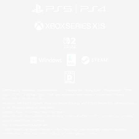
©2026 Sony Interactive Entertainment LLC."PlayStation Family Mark", "PlayStation", "PS5
logo", "PS5", "PS4 logo" and "PS4" are registered trademarks or trademarks of Sony
Interactive Entertainment Inc.
Microsoft, the XBOX Sphere mark, the Series X|S logo and XBOX Series X|S are trademarks
of the Microsoft group of companies.
Nintendo Switch is a trademark of Nintendo.
Windows is either a registered trademark or trademark of Microsoft Corporation in the United
States and/or other countries.
Mac is a trademark of Apple Inc.
©2026 Valve Corporation. Steam and the Steam logo are trademarks and/or registered
trademarks of Valve Corporation in the U.S. and/or other countries.