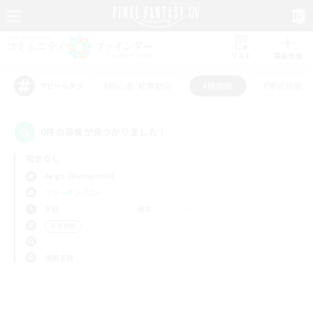
リスト
募集作成
#初心者/若葉歓迎
#絶挑戦
#零式挑戦
アピールタグ
0件の募集が見つかりました！
指定なし
Aegis (Elemental)
フリーカンパニー
平日
週末
＃絶挑戦
使用言語