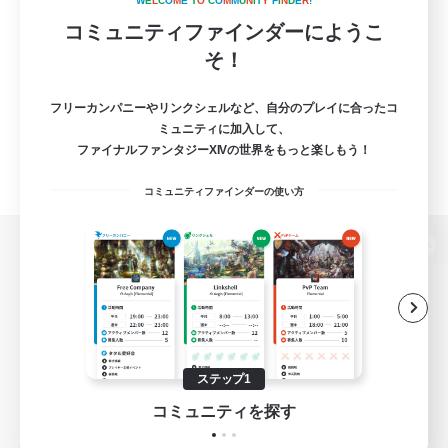
W
E
L
C
O
M
E
T
O
C
O
M
M
U
N
I
T
Y
F
I
N
D
E
R
!
コミュニティファインダーにようこ
そ！
フリーカンパニーやリンクシェルなど、自分のプレイに合ったコ
ミュニティに加入して、
ファイナルファンタジーXIVの世界をもっと楽しもう！
コミュニティファインダーの使い方
パソコン版へ
関連商品
e-STOREで購入
ステップ1
ゲームダウンロード
コミュニティを探す