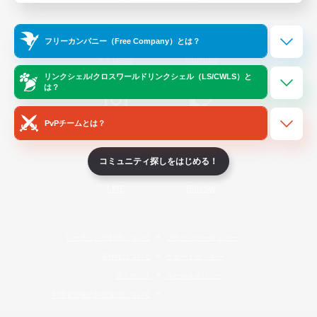
Official Information
フリーカンパニー（Free Company）とは？
/
X
News
YouTube
リンクシェル/クロスワールドリンクシェル（LS/CWLS）と
は？
PvPチームとは？
Instagram
Twitch
コミュニティ探しをはじめる！
LINE
Bluesky
レーティング制度について
プライバシーポリシー
著作権について
サポートセンター
ライセンス
ルール＆ポリシー
利用者情報の外部送信について