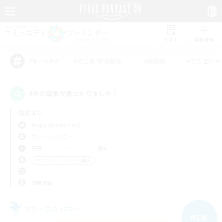
リスト
募集作成
#初心者/若葉歓迎
#絶挑戦
#立ち上げメ
アピールタグ
4件の募集が見つかりました！
指定なし
Aegis (Elemental)
フリーカンパニー
平日
週末
＃スクリーンショット撮影
使用言語
フリーカンパニー
NEW