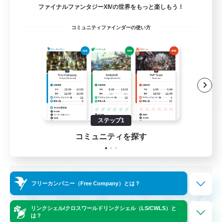
ファイナルファンタジーXIVの世界をもっと楽しもう！
スクリーンショット撮影
コミュニティファインダーの使い方
雑談
ロールプレイ
体験歓迎
JA
詳細を見る
募集期間: 2026/09/04 まで
ステップ1
コミュニティを探す
フリーカンパニー
フリーカンパニー（Free Company）とは？
リンクシェル/クロスワールドリンクシェル（LS/CWLS）と
は？