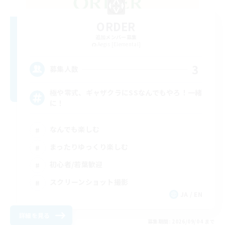
ORDER
追加メンバー募集
Aegis [Elemental]
3
募集人数
極や零式、ギャザクラにSSなんでもやろ！一緒
に！
なんでも楽しむ
まったりゆっくり楽しむ
初心者/若葉歓迎
スクリーンショット撮影
JA / EN
詳細を見る
募集期間: 2026/09/04 まで