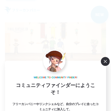
フリーカンパニー
NEW
Bellis perennis
W
E
L
C
O
M
E
T
O
C
O
M
M
U
N
I
T
Y
F
I
N
D
E
R
!
追加メンバー募集
コミュニティファインダーにようこ
Aegis [Elemental]
そ！
6
募集人数
フリーカンパニーやリンクシェルなど、自分のプレイに合ったコ
ミュニティに加入して、
VC／聞き専◯(要Discord)