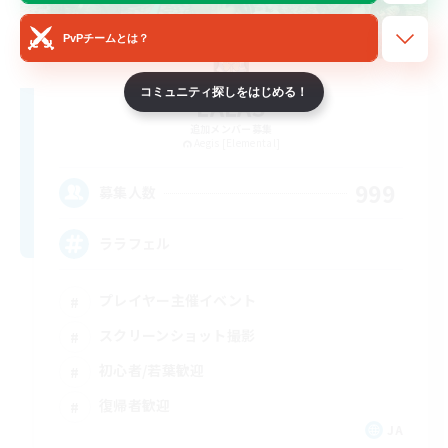
PvPチームとは？
コミュニティ探しをはじめる！
LALAS
追加メンバー募集
Aegis [Elemental]
999
募集人数
ララフェル
プレイヤー主催イベント
スクリーンショット撮影
初心者/若葉歓迎
復帰者歓迎
JA