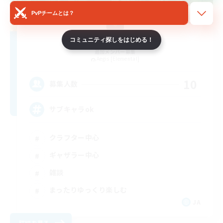
PvPチームとは？
Million Bell
コミュニティ探しをはじめる！
追加メンバー募集
Aegis [Elemental]
10
募集人数
サブキャラok
クラフター中心
ギャザラー中心
雑談
まったりゆっくり楽しむ
JA
詳細を見る