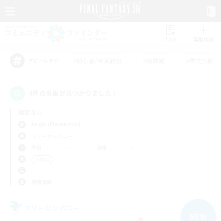
リスト
募集作成
#初心者/若葉歓迎
#絶挑戦
#零式挑戦
アピールタグ
4件の募集が見つかりました！
指定なし
Aegis (Elemental)
フリーカンパニー
平日
週末
＃雑談
使用言語
フリーカンパニー
NEW