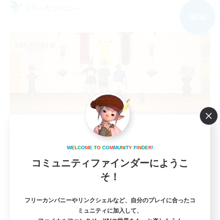
フリーカンパニー
NEW
Bellis perennis
W
E
L
C
O
M
E
T
O
C
O
M
M
U
N
I
T
Y
F
I
N
D
E
R
!
追加メンバー募集
Aegis [Elemental]
コミュニティファインダーにようこ
そ！
6
募集人数
フリーカンパニーやリンクシェルなど、自分のプレイに合ったコ
VC／聞き専◯(要Discord)
ミュニティに加入して、