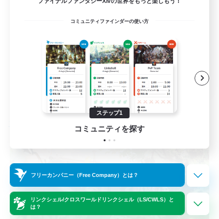
ファイナルファンタジーXIVの世界をもっと楽しもう！
スクリーンショット撮影
コミュニティファインダーの使い方
雑談
ロールプレイ
体験歓迎
JA
詳細を見る
募集期間: 2026/09/04 まで
ステップ1
フリーカンパニー
コミュニティを探す
フリーカンパニー（Free Company）とは？
リンクシェル/クロスワールドリンクシェル（LS/CWLS）と
は？