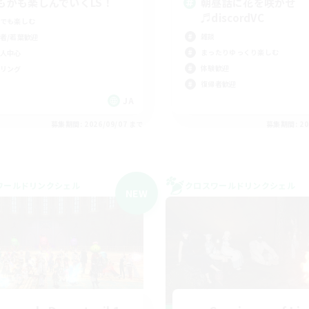
もかも楽しんでいくLS！
朝昼話に花を咲かせ
♬discordVC
でも楽しむ
雑談
者/若葉歓迎
まったりゆっくり楽しむ
人中心
体験歓迎
リング
復帰者歓迎
JA
募集期間: 2026/09/07 まで
募集期間: 20
ワールドリンクシェル
クロスワールドリンクシェル
NEW