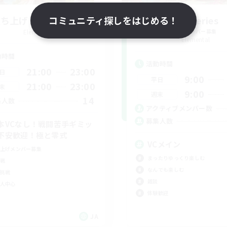
立ち上げメンバー募集
コミュニティ探しをはじめる！
Sonneries
Elemental
追加メンバー募集
Elemental
動時間
活動時間
21:00
23:00
日
9:00
平日
21:00
23:00
末
9:00
週末
14
集人数
アクティブメンバー数
募集人数
本VCなし！戦闘苦手ギミッ
不安歓迎！極と零式
VCメイン
上げメンバー募集
まったりゆっくり楽しむ
戦
なんでも楽しむ
挑戦
雑談
人中心
体験歓迎
JA