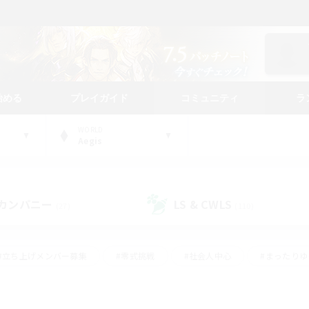
始める
プレイガイド
コミュニティ
ラ
WORLD
Aegis
カンパニー
LS & CWLS
(27)
(110)
#立ち上げメンバー募集
#零式挑戦
#社会人中心
#まったり
体験歓迎
#クラフター中心
#ロールプレイ
#ギャザラー中心
ージュプリズム）
#スクリーンショット撮影
#クリア目指して頑張る