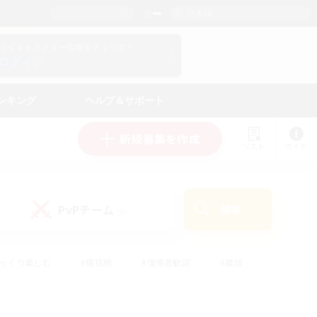
日本語
マイキャラクター情報をチェック！
ログイン
ンキング
ヘルプ＆サポート
新規募集を作成
リスト
ガイド
PvPチーム
検索
(0)
ゆっくり楽しむ
#極挑戦
#復帰者歓迎
#雑談
#ハウジング
#トレジャーハント
#レベリング
#プレイヤー主催イベント