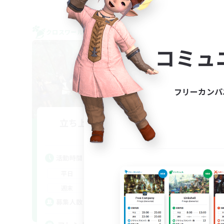
クロスワールドリンクシェル
クロス
コミュ
フリーカンパ
立ち上げメンバー募集
Elemental
活動時間
活
0:00
23:00
平日
平
0:00
23:00
週末
週
6
募集人数
募