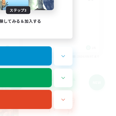
ステップ3
方向け！
VCあり
初心者/若葉歓迎
験してみる＆加入する
復帰者歓迎
極挑戦
クリア目指して頑張る
JA
JA
26/09/07 まで
募集期間: 2026/09/07 まで
クロスワールドリンクシェル
NEW
NEW