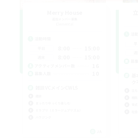
Merry House
追加メンバー募集
Elemental
活
活動時間
平
8:00
15:00
平日
週
8:00
15:00
週末
募
16
アクティブメンバー数
10
募集人数
基
ク
雑談VCメインCWLS
立ち
雑談
極挑
まったりゆっくり楽しむ
零式
ミラプリ（ミラージュプリズム）
社会
ハウジング
JA