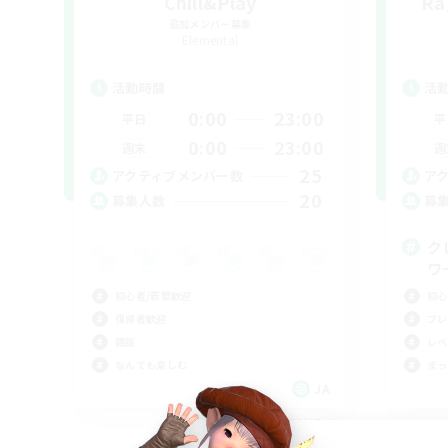
Chill&Play
Ra
追加メンバー募集
Elemental
活動時間
活
0:00
23:00
平日
平
0:00
23:00
週末
週
25
アクティブメンバー数
ア
20
募集人数
募
ク
ワ
初心者/若葉歓迎
初心
復帰者歓迎
プレ
雑談
レベ
なんでも楽しむ
まっ
JA
募集期間: 2026/09/07 まで