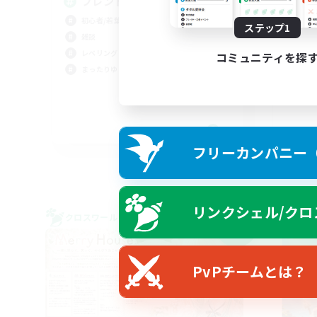
フレンド募集
V
初心者/若葉歓迎
立ち
ステップ1
雑談
社会
レベリング
初心
コミュニティを探
まったりゆっくり楽しむ
零式
JA
フリーカンパニー（F
募集期間: 2026/09/07 まで
リンクシェル/クロ
クロスワールドリンクシェル
クロス
NEW
PvPチームとは？