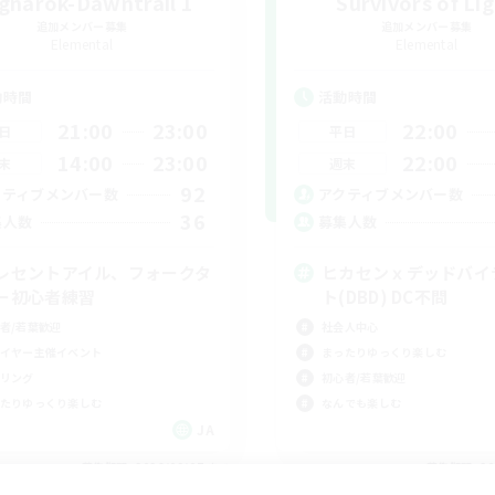
gnarok-Dawntrail 1
Survivors of Li
追加メンバー募集
追加メンバー募集
Elemental
Elemental
動時間
活動時間
21:00
23:00
22:00
日
平日
14:00
23:00
22:00
末
週末
92
クティブメンバー数
アクティブメンバー数
36
集人数
募集人数
レセントアイル、フォークタ
ヒカセンｘデッドバイ
ー初心者練習
ト(DBD) DC不問
者/若葉歓迎
社会人中心
イヤー主催イベント
まったりゆっくり楽しむ
リング
初心者/若葉歓迎
たりゆっくり楽しむ
なんでも楽しむ
JA
募集期間: 2026/09/07 まで
募集期間: 20