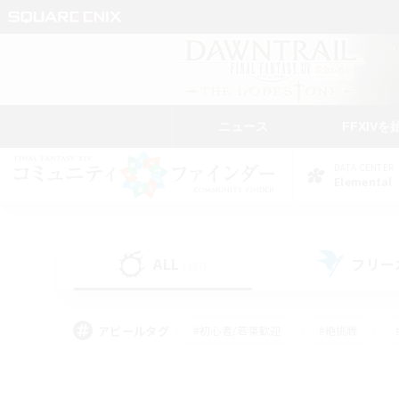
ニュース
FFXIVを
DATA CENTER
Elemental
ALL
フリー
(137)
アピールタグ
#初心者/若葉歓迎
#絶挑戦
#学生中心
#なんでも楽しむ
#モブハント
#
#演奏
#ミラプリ（ミラ