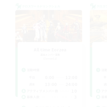
クロスワールドリンクシェル
クロス
All time Eorzea
追加メンバー募集
Elemental
活動時間
活
0:00
12:00
平日
平
13:00
24:00
週末
週
10
アクティブメンバー数
ア
3
募集人数
募