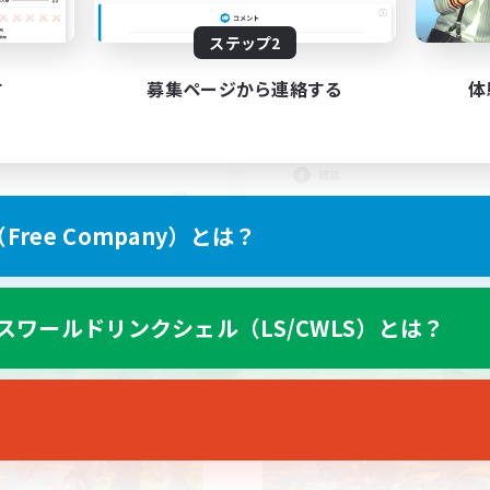
C無し、金土22:00〜
上げメンバー募集
ステップ2
CWLSで活動が出来る
人中心
エンジョイ勢おいで！
者/若葉歓迎
す
募集ページから連絡する
体
まったりゆっくり楽しむ
挑戦
なんでも楽しむ
スクリーンショット撮影
雑談
JA
ree Company）とは？
募集期間: 2026/09/07 まで
募集期間: 20
スワールドリンクシェル（LS/CWLS）とは？
ワールドリンクシェル
クロスワールドリンクシェル
NEW