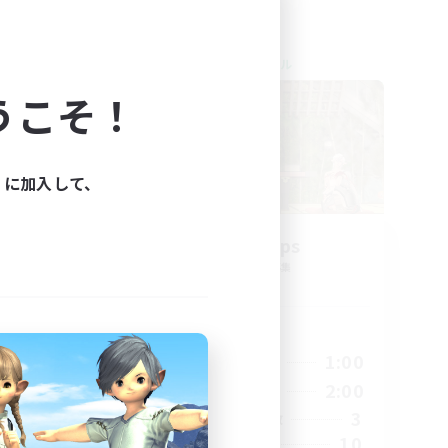
クロスワールドリンクシェル
NEW
うこそ！
ィに加入して、
 -
Baby Steps
追加メンバー募集
Elemental
活動時間
23:00
20:00
1:00
平日
23:00
14:00
2:00
週末
4
3
アクティブメンバー数
64
10
募集人数