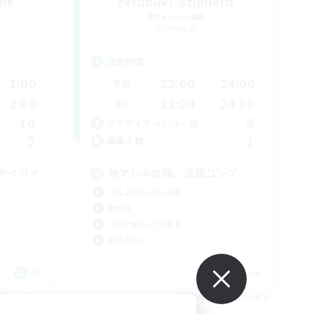
ght
zetubuki-atumeru
追加メンバー募集
Elemental
活動時間
1:00
22:00
24:00
平日
2:00
22:00
24:00
週末
10
5
アクティブメンバー数
5
3
募集人数
デイライ
絶アレキ攻略、武器コンプ
立ち上げメンバー募集
絶挑戦
クリア目指して頑張る
社会人中心
JA
JA
26/09/07 まで
募集期間: 2026/09/07 まで