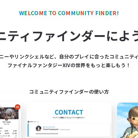
W
E
L
C
O
M
E
T
O
C
O
M
M
U
N
I
T
Y
F
I
N
D
E
R
!
ワールドリンクシェル
クロスワールドリンクシェル
NEW
ニティファインダーによ
ニーやリンクシェルなど、自分のプレイに合ったコミュニテ
ファイナルファンタジーXIVの世界をもっと楽しもう！
立ち上げメンバー募集
KUMATAN - ele1
Elemental
追加メンバー募集
Elemental
コミュニティファインダーの使い方
動時間
活動時間
--:--
--:--
日
0:00
平日
22:00
24:00
末
0:00
週末
6
集人数
アクティブメンバー数
募集人数