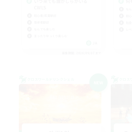
いつ来ても誰かしらがいる
何
CWLS
なん
初心者/若葉歓迎
初心
復帰者歓迎
社会
なんでも楽しむ
レベ
まったりゆっくり楽しむ
JA
募集期間: 2026/09/07 まで
クロスワールドリンクシェル
クロス
NEW