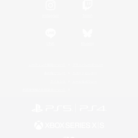
Instagram
Twitch
LINE
Bluesky
レーティング制度について
プライバシーポリシー
著作権について
サポートセンター
ライセンス
ルール＆ポリシー
利用者情報の外部送信について