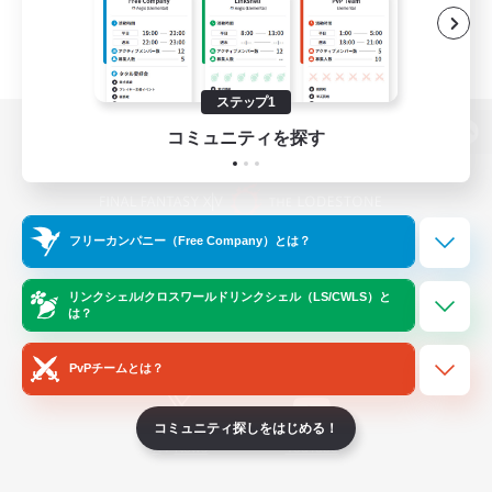
ステップ1
コミュニティを探す
パソコン版へ
フリーカンパニー（Free Company）とは？
関連商品
e-STOREで購入
ゲームダウンロード
リンクシェル/クロスワールドリンクシェル（LS/CWLS）と
は？
Official Information
PvPチームとは？
コミュニティ探しをはじめる！
/
X
News
YouTube