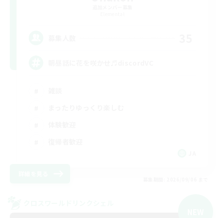
追加メンバー募集
Elemental
35
募集人数
朝昼話に花を咲かせ♬discordVC
雑談
まったりゆっくり楽しむ
体験歓迎
復帰者歓迎
JA
詳細を見る
募集期間: 2026/09/06 まで
クロスワールドリンクシェル
NEW