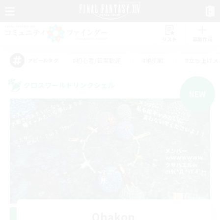
リスト
募集作成
#初心者/若葉歓迎
#絶挑戦
#立ち上げメ
アピールタグ
クロスワールドリンクシェル
NEW
Ohakon