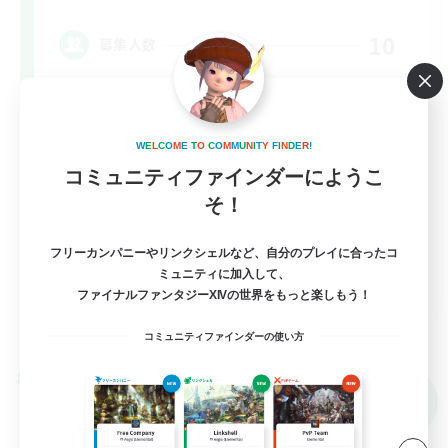
10
募集人数
悩みや辛いことはありませんか？？VCあり！
W
E
L
C
O
M
E
T
O
C
O
M
M
U
N
I
T
Y
F
I
N
D
E
R
!
まったりゆっくり楽しむ
コミュニティファインダーにようこ
雑談
そ！
社会人中心
フリーカンパニーやリンクシェルなど、自分のプレイに合ったコ
なんでも楽しむ
ミュニティに加入して、
JA
ファイナルファンタジーXIVの世界をもっと楽しもう！
詳細を見る
募集期間: 2026/09/06 まで
コミュニティファインダーの使い方
クロスワールドリンクシェル
NEW