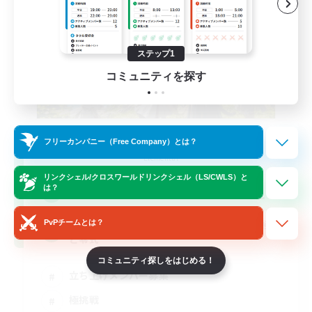
ステップ1
コミュニティを探す
立ち上げメンバー募集
フリーカンパニー（Free Company）とは？
Elemental
リンクシェル/クロスワールドリンクシェル（LS/CWLS）と
14
は？
募集人数
基本VCなし！戦闘苦手ギミック不安歓迎！極
PvPチームとは？
と零式
コミュニティ探しをはじめる！
立ち上げメンバー募集
極挑戦