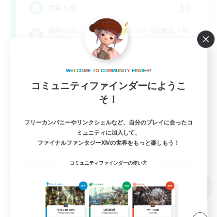
10
募集人数
基本VCなし！戦闘苦手ギミック不安歓迎！極
と零式
立ち上げメンバー募集
W
E
L
C
O
M
E
T
O
C
O
M
M
U
N
I
T
Y
F
I
N
D
E
R
!
極挑戦
コミュニティファインダーにようこ
そ！
零式挑戦
社会人中心
フリーカンパニーやリンクシェルなど、自分のプレイに合ったコ
JA
ミュニティに加入して、
ファイナルファンタジーXIVの世界をもっと楽しもう！
詳細を見る
募集期間: 2026/09/07 まで
コミュニティファインダーの使い方
クロスワールドリンクシェル
NEW