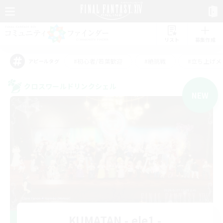
リスト
募集作成
#初心者/若葉歓迎
#絶挑戦
#立ち上げメ
アピールタグ
クロスワールドリンクシェル
NEW
KUMATAN - ele1 -