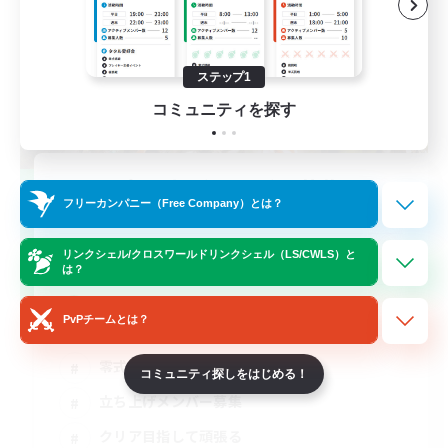
ステップ1
コミュニティを探す
立ち上げメンバー募集
フリーカンパニー（Free Company）とは？
Elemental
3
リンクシェル/クロスワールドリンクシェル（LS/CWLS）と
募集人数
は？
DC不問
PvPチームとは？
零式挑戦
コミュニティ探しをはじめる！
立ち上げメンバー募集
クリア目指して頑張る