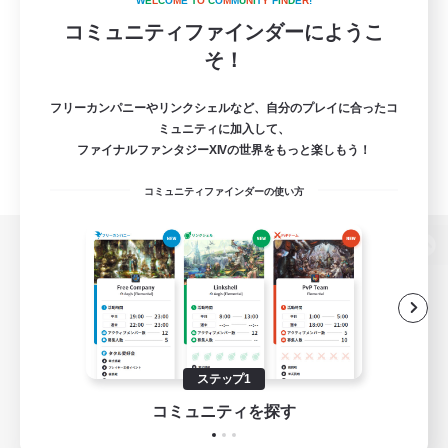
W
E
L
C
O
M
E
T
O
C
O
M
M
U
N
I
T
Y
F
I
N
D
E
R
!
コミュニティファインダーにようこ
そ！
フリーカンパニーやリンクシェルなど、自分のプレイに合ったコ
ミュニティに加入して、
ファイナルファンタジーXIVの世界をもっと楽しもう！
コミュニティファインダーの使い方
パソコン版へ
関連商品
e-STOREで購入
ステップ1
ゲームダウンロード
コミュニティを探す