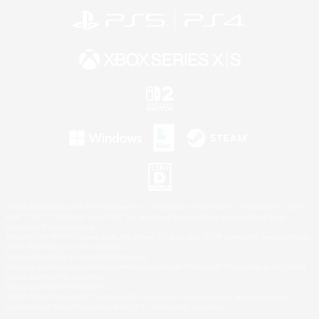
©2026 Sony Interactive Entertainment LLC."PlayStation Family Mark", "PlayStation", "PS5
logo", "PS5", "PS4 logo" and "PS4" are registered trademarks or trademarks of Sony
Interactive Entertainment Inc.
Microsoft, the XBOX Sphere mark, the Series X|S logo and XBOX Series X|S are trademarks
of the Microsoft group of companies.
Nintendo Switch is a trademark of Nintendo.
Windows is either a registered trademark or trademark of Microsoft Corporation in the United
States and/or other countries.
Mac is a trademark of Apple Inc.
©2026 Valve Corporation. Steam and the Steam logo are trademarks and/or registered
trademarks of Valve Corporation in the U.S. and/or other countries.