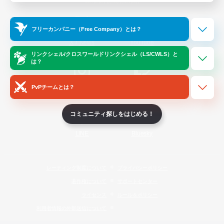
Official Information
フリーカンパニー（Free Company）とは？
/
X
News
YouTube
リンクシェル/クロスワールドリンクシェル（LS/CWLS）と
は？
PvPチームとは？
Instagram
Twitch
コミュニティ探しをはじめる！
LINE
Bluesky
レーティング制度について
プライバシーポリシー
著作権について
サポートセンター
ライセンス
ルール＆ポリシー
利用者情報の外部送信について