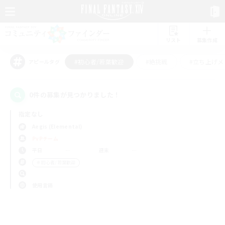
リスト
募集作成
#初心者/若葉歓迎
#絶挑戦
#立ち上げメ
アピールタグ
0件の募集が見つかりました！
指定なし
Aegis (Elemental)
PvPチーム
平日
週末
＃初心者/若葉歓迎
使用言語