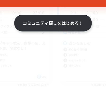
動時間
活動時間
0:00
23:00
21:00
日
平日
0:00
23:00
14:00
末
週末
コミュニティ探しをはじめる！
1
クティブメンバー数
アクティブメンバー数
5
集人数
募集人数
ブキャラ歓迎、挨拶不要、交
遊びを楽しむ
不要、爆散なし！
初心者/若葉歓迎
者歓迎
体験歓迎
歓迎
なんでも楽しむ
でも楽しむ
社会人中心
JA
募集期間: 2026/09/02 まで
募集期間: 20