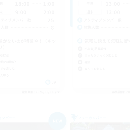
18:00
1:00
13:00
日
平日
9:00
2:00
13:00
末
週末
25
クティブメンバー数
アクティブメンバー数
8
集人数
募集人数
徴がないのが特徴や！（キッ
気軽に誘えて気軽に断
リ）
初心者/若葉歓迎
者歓迎
まったりゆっくり楽しむ
者/若葉歓迎
雑談
でも楽しむ
なんでも楽しむ
人中心
JA
募集期間: 2026/09/06 まで
募集期間: 20
カンパニー
フリーカンパニー
NEW