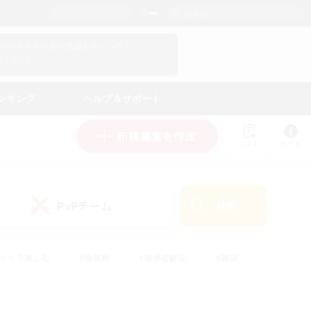
日本語
マイキャラクター情報をチェック！
ログイン
ンキング
ヘルプ＆サポート
新規募集を作成
リスト
ガイド
PvPチーム
検索
(0)
ゆっくり楽しむ
#極挑戦
#復帰者歓迎
#雑談
#ハウジング
#トレジャーハント
#レベリング
#プレイヤー主催イベント