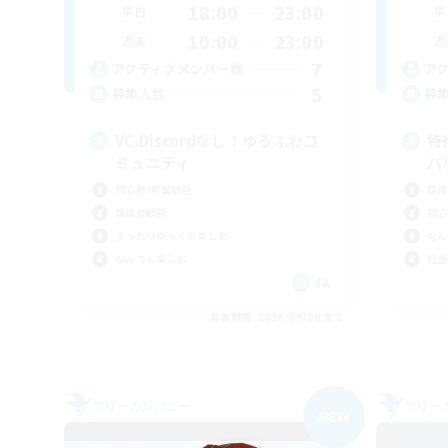
18:00
23:00
平日
平
10:00
23:00
週末
週
7
アクティブメンバー数
ア
5
募集人数
募
VC.Discordなし！ゆるふわコ
特
ミュニティ
パ
初心者/若葉歓迎
復帰
復帰者歓迎
初心
まったりゆっくり楽しむ
なん
なんでも楽しむ
社会
JA
募集期間: 2026/09/06 まで
フリーカンパニー
フリー
NEW