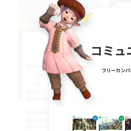
Bringers
コミュ
追加メンバー募集
Aegis [Elemental]
活動時間
活
フリーカンパ
11:00
1:00
平日
平
10:00
1:00
週末
週
22
アクティブメンバー数
ア
2
募集人数
募
冒険を一緒に楽しみませんか！
ゆ
FC
まったりゆっくり楽しむ
まっ
初心者/若葉歓迎