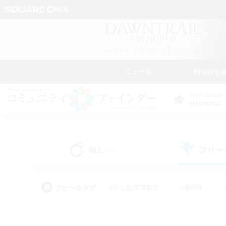
ニュース
FFXIVを
DATA CENTER
Elemental
ALL
フリー
(55)
アピールタグ
#初心者/若葉歓迎
#絶挑戦
#学生中心
#なんでも楽しむ
#モブハント
#
#演奏
#ミラプリ（ミラ