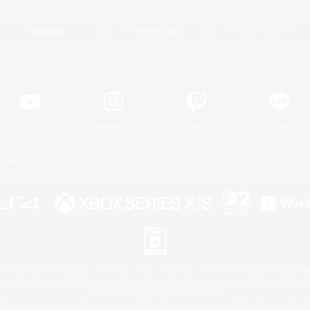
関連商品
e-STOREで購入
ゲームダウンロード
Official Information
YouTube
Instagram
Twitch
LINE
著作権について
プライバシーポリシー
サポートセンター
ライセンス
ルール＆ポリシー
 Family Mark", "PlayStation", "PS5 logo", "PS5", "PS4 logo" and "PS4" are registered trademark
XBOX Sphere mark, the Series X|S logo and XBOX Series X|S are trademarks of the Microsoft gro
Nintendo Switch is a trademark of Nintendo.
ither a registered trademark or trademark of Microsoft Corporation in the United States and/or oth