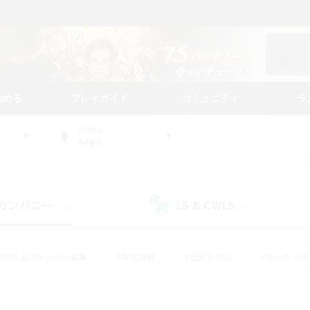
始める
プレイガイド
コミュニティ
ラ
WORLD
Aegis
カンパニー
LS & CWLS
(11)
(44)
#立ち上げメンバー募集
#零式挑戦
#社会人中心
#まったり
体験歓迎
#クラフター中心
#ロールプレイ
#ギャザラー中心
ージュプリズム）
#スクリーンショット撮影
#クリア目指して頑張る