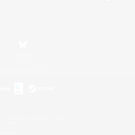
Bluesky
利用者情報の外部送信について
s or trademarks of Sony Interactive Entertainment Inc.
up of companies.
er countries.