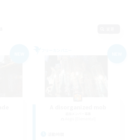
語
変更
フリーカンパニー
NEW
NEW
ade
A disorganized mob
追加メンバー募集
Aegis [Elemental]
活動時間