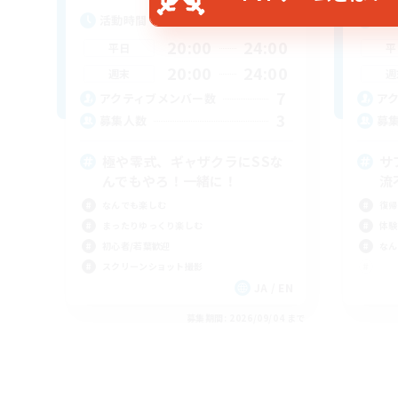
活動時間
活
20:00
24:00
平日
平
20:00
24:00
週末
週
7
アクティブメンバー数
ア
3
募集人数
募
極や零式、ギャザクラにSSな
サ
んでもやろ！一緒に！
流
なんでも楽しむ
復帰
まったりゆっくり楽しむ
体験
初心者/若葉歓迎
なん
スクリーンショット撮影
JA / EN
募集期間: 2026/09/04 まで