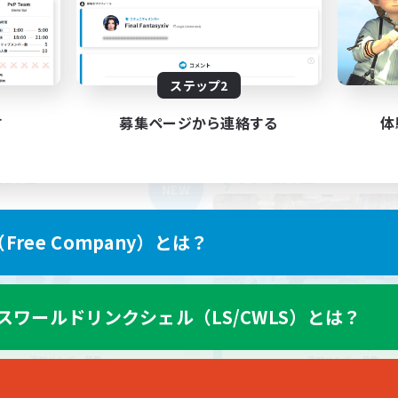
者/若葉歓迎
なんでも楽しむ
者歓迎
クリア目指して頑張る
でも楽しむ
JA
JA / EN
ステップ2
募集期間: 2026/09/05 まで
募集期間: 20
す
募集ページから連絡する
体
カンパニー
フリーカンパニー
NEW
ree Company）とは？
スワールドリンクシェル（LS/CWLS）とは？
Siren
nekoneko-byeb
追加メンバー募集
追加メンバー募集
Aegis [Elemental]
Aegis [Elemental]