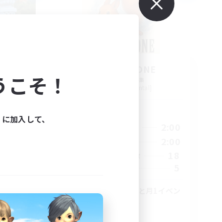
ation
BLACK STONE
うこそ！
追加メンバー募集
Aegis [Elemental]
活動時間
ィに加入して、
3:00
18:00
2:00
平日
3:00
9:00
2:00
週末
10
18
アクティブメンバー数
20
5
募集人数
高難易度&VC好きと月1イベン
トがあるお祭りFC
スクリーンショット撮影