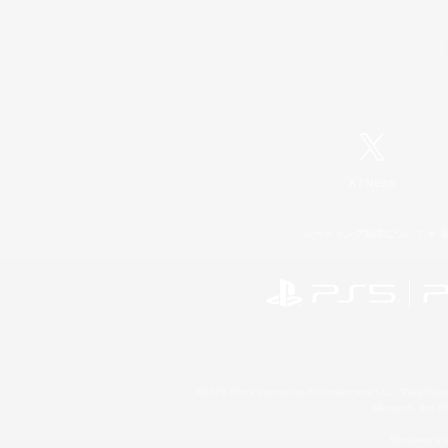
X
/
News
レーティング制度について
©2026 Sony Interactive Entertainment LLC."PlayStation
Microsoft, the 
Windows is e