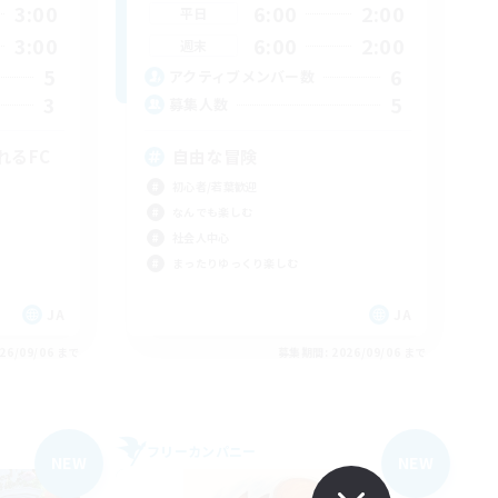
3:00
6:00
2:00
平日
3:00
6:00
2:00
週末
5
6
アクティブメンバー数
3
5
募集人数
れるFC
自由な冒険
初心者/若葉歓迎
なんでも楽しむ
社会人中心
まったりゆっくり楽しむ
JA
JA
26/09/06 まで
募集期間: 2026/09/06 まで
フリーカンパニー
NEW
NEW