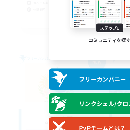
初心
なんでも楽しむ
復帰
体験歓迎
なん
JA
ステップ1
募集期間: 2026/09/06 まで
コミュニティを探
フリーカンパニー
フリー
NEW
フリーカンパニー（F
リンクシェル/クロ
ORDER
追加メンバー募集
Aegis [Elemental]
PvPチームとは？