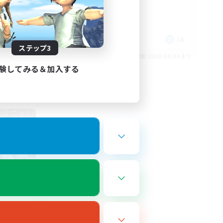
プレイヤー主催イベント
零式挑戦
なんでも楽しむ
 / DE / FR
JA
ステップ3
26/09/05 まで
募集期間: 2026/09/04 まで
験してみる＆加入する
ye