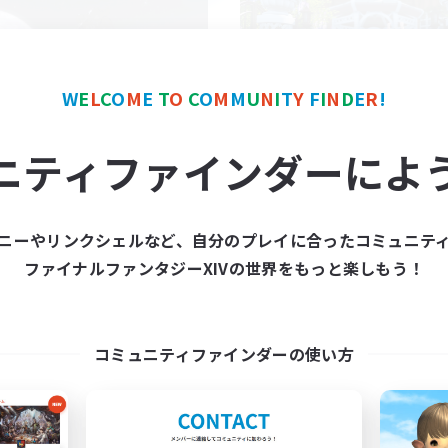
W
E
L
C
O
M
E
T
O
C
O
M
M
U
N
I
T
Y
F
I
N
D
E
R
!
Z.A.F.T.
New World Found
ニティファインダーによ
追加メンバー募集
追加メンバー募集
Aegis [Elemental]
Aegis [Elemental]
動時間
活動時間
ニーやリンクシェルなど、自分のプレイに合ったコミュニテ
10:00
2:00
9:00
日
平日
ファイナルファンタジーXIVの世界をもっと楽しもう！
10:00
2:00
9:00
末
週末
10
クティブメンバー数
アクティブメンバー数
4
集人数
募集人数
コミュニティファインダーの使い方
るっとまったりのんびり系
JP/EN FC
復帰者歓迎
たりゆっくり楽しむ
体験歓迎