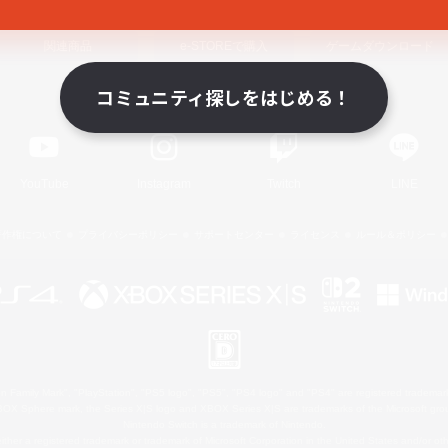
関連商品
e-STOREで購入
ゲームダウンロード
コミュニティ探しをはじめる！
Official Information
YouTube
Instagram
Twitch
LINE
著作権について
プライバシーポリシー
サポートセンター
ライセンス
ルール＆ポリシー
 Family Mark", "PlayStation", "PS5 logo", "PS5", "PS4 logo" and "PS4" are registered trademark
XBOX Sphere mark, the Series X|S logo and XBOX Series X|S are trademarks of the Microsoft gro
Nintendo Switch is a trademark of Nintendo.
ither a registered trademark or trademark of Microsoft Corporation in the United States and/or oth