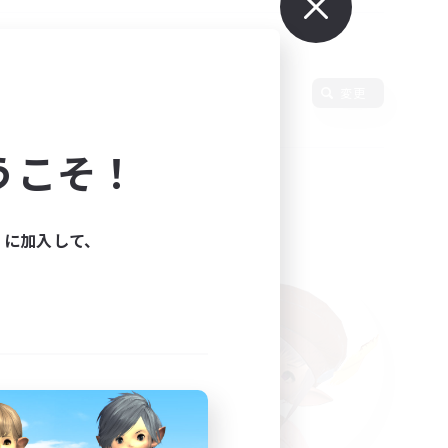
語
変更
うこそ！
ィに加入して、
た。