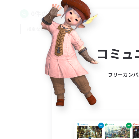
0件の募集が見つかりました！
指定なし
平日
週末
コミュ
フリーカンパ
募