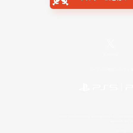
X
/
News
レーティング制度について
©2026 Sony Interactive Entertainment LLC."PlayStation
Microsoft, the 
Windows is e