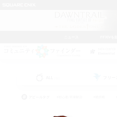
ニュース
FFXIVを
DATA CENTER
Elemental
ALL
フリー
(53)
アピールタグ
#初心者/若葉歓迎
#絶挑戦
#なんでも楽しむ
#学生中心
#モブハント
#レベリング
#クリア目指し