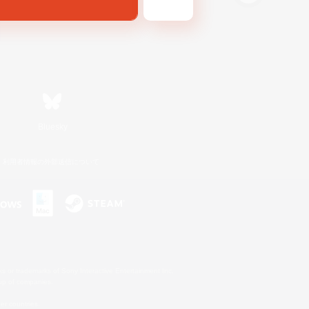
Bluesky
利用者情報の外部送信について
s or trademarks of Sony Interactive Entertainment Inc.
up of companies.
er countries.