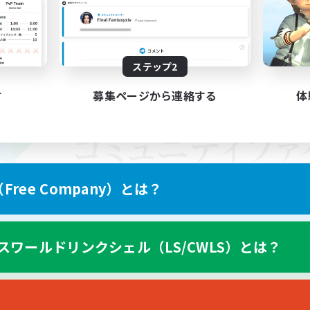
ステップ2
す
募集ページから連絡する
体
ree Company）とは？
スワールドリンクシェル（LS/CWLS）とは？
スマートフォン版へ