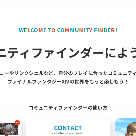
＃なんでも楽しむ
使用言
W
E
L
C
O
M
E
T
O
C
O
M
M
U
N
I
T
Y
F
I
N
D
E
R
!
ニティファインダーによ
ニーやリンクシェルなど、自分のプレイに合ったコミュニテ
ファイナルファンタジーXIVの世界をもっと楽しもう！
募集数 0件
集が見つかりませんでし
コミュニティファインダーの使い方
条件を変えて検索してみるでっす！