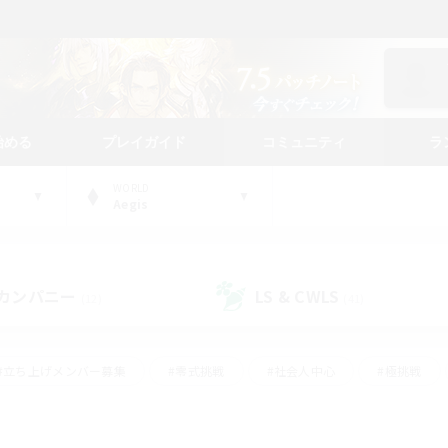
始める
プレイガイド
コミュニティ
ラ
WORLD
Aegis
カンパニー
LS & CWLS
(12)
(41)
#立ち上げメンバー募集
#零式挑戦
#社会人中心
#極挑戦
#体験歓迎
#ロールプレイ
#ギャザラー中心
#クラフター中
て頑張る
#スクリーンショット撮影
#ミラプリ（ミラージュプリズム