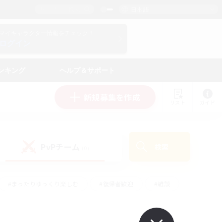
日本語
マイキャラクター情報をチェック！
ログイン
ンキング
ヘルプ＆サポート
新規募集を作成
リスト
ガイド
PvPチーム
検索
(0)
#まったりゆっくり楽しむ
#復帰者歓迎
#雑談
心
#演奏
#トレジャーハント
#ハウジング
）
#プレイヤー主催イベント