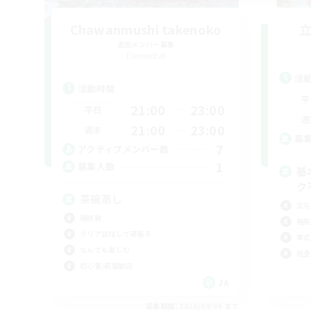
Chawanmushi takenoko
追加メンバー募集
Elemental
活
活動時間
平
21:00
23:00
平日
週
21:00
23:00
週末
募
7
アクティブメンバー数
1
募集人数
基
ク
茶碗蒸し
立ち
極挑戦
極挑
クリア目指して頑張る
零式
なんでも楽しむ
社会
初心者/若葉歓迎
JA
募集期間: 2026/09/06 まで