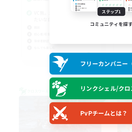
ステップ1
VC無。エオルゼアのベンチみ
サ
たいな自由な場所
クラ
コミュニティを探
雑談
ギャ
初心者/若葉歓迎
雑談
復帰者歓迎
まっ
なんでも楽しむ
JA
フリーカンパニー（F
募集期間: 2026/09/06 まで
リンクシェル/クロ
クロスワールドリンクシェル
クロス
NEW
PvPチームとは？