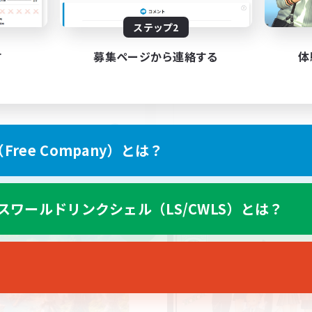
ステップ2
VCメイン
ブキャラok
まったりゆっくり楽しむ
フター中心
す
募集ページから連絡する
体
なんでも楽しむ
ザラー中心
雑談
体験歓迎
たりゆっくり楽しむ
JA
ree Company）とは？
募集期間: 2026/09/06 まで
募集期間: 20
スワールドリンクシェル（LS/CWLS）とは？
ワールドリンクシェル
クロスワールドリンクシェル
NEW