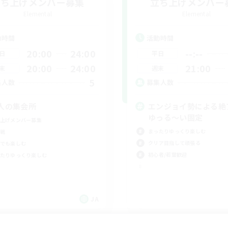
立ち上げメンバー募集
立ち上げメンバー
Elemental
Elemental
動時間
活動時間
20:00
24:00
--:--
日
平日
20:00
24:00
21:00
末
週末
5
集人数
募集人数
人の集会所
エンジョイ勢による絶
ゆっる〜い固定
上げメンバー募集
まったりゆっくり楽しむ
戦
クリア目指して頑張る
でも楽しむ
初心者/若葉歓迎
たりゆっくり楽しむ
JA
募集期間: 2026/09/06 まで
募集期間: 20