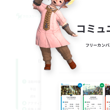
クロスワールドリンクシェル
フリー
NEW
コミュ
フリーカンパ
Emoi Benchi
追加メンバー募集
Elemental
活動時間
活
12:00
24:00
平日
平
12:00
24:00
週末
週
20
アクティブメンバー数
ア
30
募集人数
募