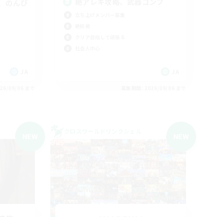
絶アレキ攻略、武器コンプ
、のんび
立ち上げメンバー募集
絶挑戦
クリア目指して頑張る
社会人中心
JA
JA
26/09/06 まで
募集期間: 2026/09/06 まで
クロスワールドリンクシェル
NEW
NEW