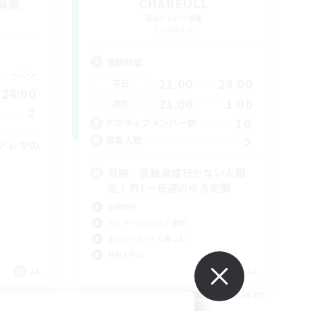
募集
CHARFULL
追加メンバー募集
Elemental
活動時間
--:--
21:00
24:00
平日
24:00
21:00
1:00
週末
2
16
アクティブメンバー数
5
募集人数
アレキの
月曜、高難易度行かない人限
定！月1～毎週のゆる定例
体験歓迎
スクリーンショット撮影
まったりゆっくり楽しむ
社会人中心
JA
JA
26/09/06 まで
募集期間: 2026/09/06 まで