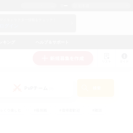
日本語
マイキャラクター情報をチェック！
ログイン
ンキング
ヘルプ＆サポート
新規募集を作成
リスト
ガイド
PvPチーム
検索
(0)
ゆっくり楽しむ
#極挑戦
#復帰者歓迎
#雑談
ルプレイ
#トレジャーハント
#レベリング
して頑張る
#プレイヤー主催イベント