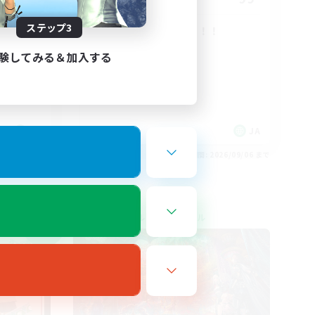
ステップ3
茶碗蒸し VC無し！！
初心者/若葉歓迎
験してみる＆加入する
復帰者歓迎
なんでも楽しむ
体験歓迎
JA
JA
26/09/06 まで
募集期間: 2026/09/06 まで
クロスワールドリンクシェル
NEW