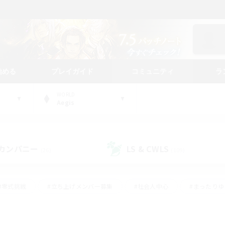
始める
プレイガイド
コミュニティ
ラ
WORLD
Aegis
カンパニー
LS & CWLS
(26)
(109)
#零式挑戦
#立ち上げメンバー募集
#社会人中心
#まったり
#体験歓迎
#クラフター中心
#ギャザラー中心
#ロー
ング
#演奏
#ミラプリ（ミラージュプリズム）
#クリア目指