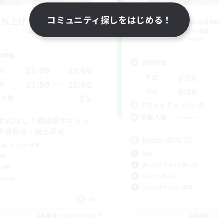
コミュニティ探しをはじめる！
立ち上げメンバー募集
ringoflightAcade
Elemental
追加メンバー募集
Elemental
動時間
活動時間
21:00
23:00
日
0:00
平日
21:00
23:00
末
0:00
週末
15
集人数
アクティブメンバー数
募集人数
本VCなし！戦闘苦手ギミッ
不安歓迎！極と零式
Discord(VCTC
上げメンバー募集
雑談
戦
まったりゆっくり楽しむ
挑戦
なんでも楽しむ
人中心
立ち上げメンバー募集
JA
募集期間: 2026/09/06 まで
募集期間: 20