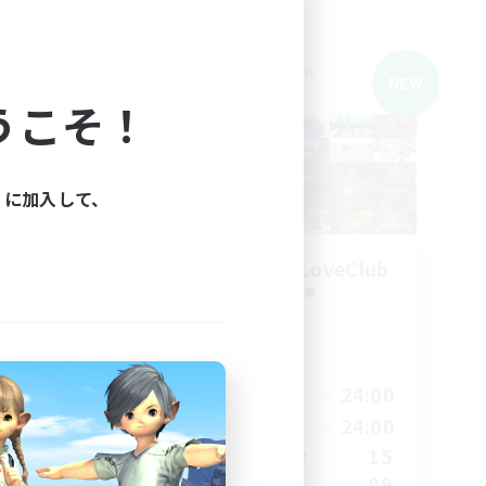
クロスワールドリンクシェル
NEW
NEW
うこそ！
ィに加入して、
Chawanmushi LoveClub
追加メンバー募集
Elemental
活動時間
18:00
20:00
24:00
平日
18:00
16:00
24:00
週末
10
15
アクティブメンバー数
10
99
募集人数