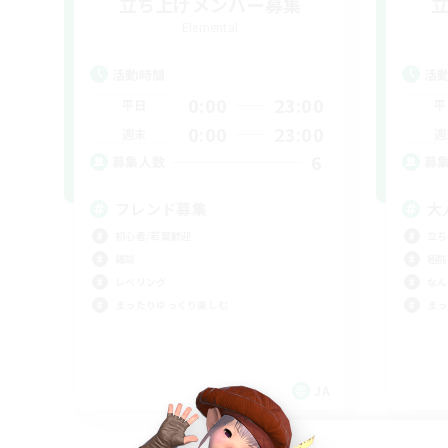
立ち上げメンバー募集
Elemental
活動時間
活
0:00
23:00
平日
平
0:00
23:00
週末
週
6
募集人数
募
フレンド募集
大
初心者/若葉歓迎
立ち
雑談
極挑
レベリング
なん
まったりゆっくり楽しむ
まっ
JA
募集期間: 2026/09/06 まで