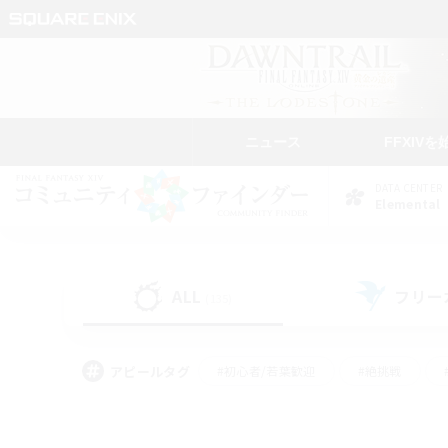
ニュース
FFXIVを
DATA CENTER
Elemental
ALL
フリー
(135)
アピールタグ
#初心者/若葉歓迎
#絶挑戦
#モブハント
#学生中心
#なんでも楽しむ
#スクリーンショット撮影
#ハウジ