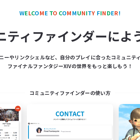
W
E
L
C
O
M
E
T
O
C
O
M
M
U
N
I
T
Y
F
I
N
D
E
R
!
カンパニー
クロスワールドリンクシェル
ニティファインダーによ
ニーやリンクシェルなど、自分のプレイに合ったコミュニテ
ファイナルファンタジーXIVの世界をもっと楽しもう！
Million Bell
Sonneries
追加メンバー募集
追加メンバー募集
Aegis [Elemental]
Elemental
コミュニティファインダーの使い方
活動時間
動時間
9:00
1:00
24:00
平日
日
9:00
1:00
24:00
週末
末
5
アクティブメンバー数
クティブメンバー数
10
募集人数
集人数