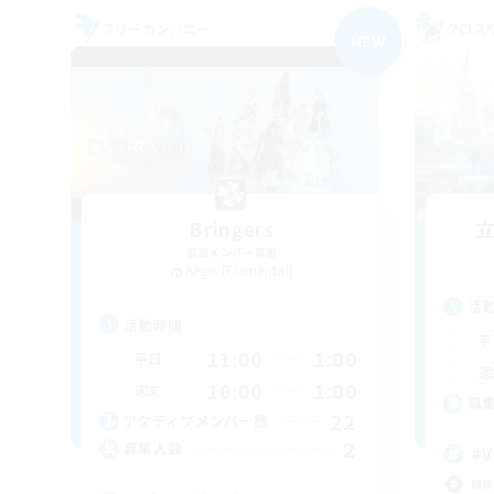
フリーカンパニー
クロス
NEW
Bringers
追加メンバー募集
Aegis [Elemental]
活
活動時間
平
11:00
1:00
平日
週
10:00
1:00
週末
募
22
アクティブメンバー数
2
募集人数
#V
雑談