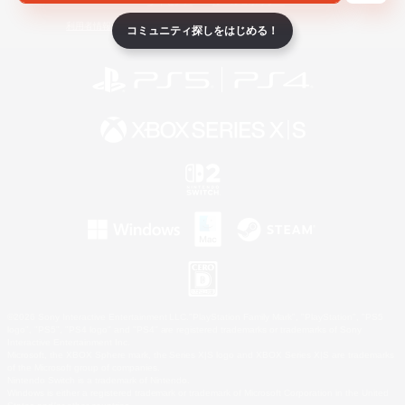
ライセンス
ルール＆ポリシー
利用者情報の外部送信について
コミュニティ探しをはじめる！
©2026 Sony Interactive Entertainment LLC."PlayStation Family Mark", "PlayStation", "PS5
logo", "PS5", "PS4 logo" and "PS4" are registered trademarks or trademarks of Sony
Interactive Entertainment Inc.
Microsoft, the XBOX Sphere mark, the Series X|S logo and XBOX Series X|S are trademarks
of the Microsoft group of companies.
Nintendo Switch is a trademark of Nintendo.
Windows is either a registered trademark or trademark of Microsoft Corporation in the United