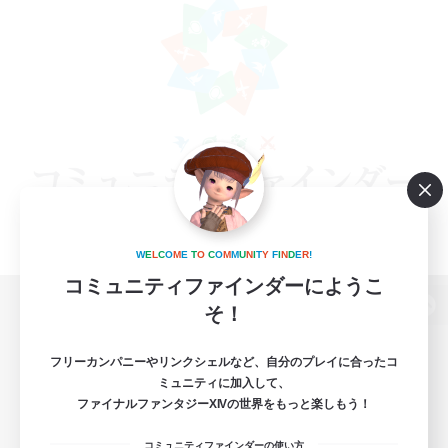
W
E
L
C
O
M
E
T
O
C
O
M
M
U
N
I
T
Y
F
I
N
D
E
R
!
コミュニティファインダーにようこ
そ！
パソコン版へ
フリーカンパニーやリンクシェルなど、自分のプレイに合ったコ
ミュニティに加入して、
ファイナルファンタジーXIVの世界をもっと楽しもう！
関連商品
e-STOREで購入
コミュニティファインダーの使い方