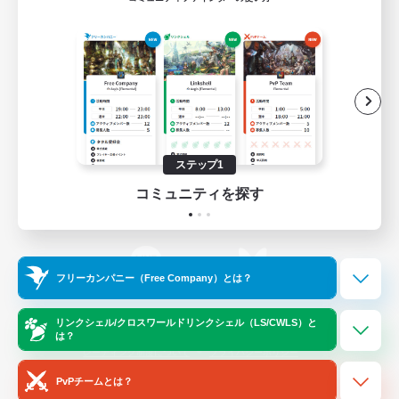
ゲームダウンロード
Official Information
/
X
News
YouTube
ステップ1
コミュニティを探す
Instagram
Twitch
フリーカンパニー（Free Company）とは？
LINE
Bluesky
リンクシェル/クロスワールドリンクシェル（LS/CWLS）と
は？
レーティング制度について
プライバシーポリシー
著作権について
サポートセンター
PvPチームとは？