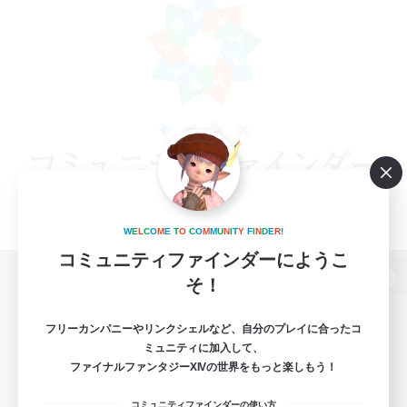
W
E
L
C
O
M
E
T
O
C
O
M
M
U
N
I
T
Y
F
I
N
D
E
R
!
コミュニティファインダーにようこ
そ！
パソコン版へ
フリーカンパニーやリンクシェルなど、自分のプレイに合ったコ
ミュニティに加入して、
ファイナルファンタジーXIVの世界をもっと楽しもう！
関連商品
e-STOREで購入
コミュニティファインダーの使い方