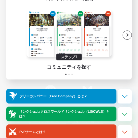
ゲームダウンロード
Official Information
/
X
News
YouTube
ステップ1
コミュニティを探す
Instagram
Twitch
フリーカンパニー（Free Company）とは？
LINE
Bluesky
リンクシェル/クロスワールドリンクシェル（LS/CWLS）と
は？
レーティング制度について
プライバシーポリシー
著作権について
サポートセンター
PvPチームとは？