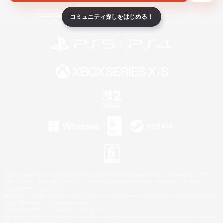
ライセンス
ルール＆ポリシー
利用者情報の外部送信について
コミュニティ探しをはじめる！
©2026 Sony Interactive Entertainment LLC."PlayStation Family Mark", "PlayStation", "PS5
logo", "PS5", "PS4 logo" and "PS4" are registered trademarks or trademarks of Sony
Interactive Entertainment Inc.
Microsoft, the XBOX Sphere mark, the Series X|S logo and XBOX Series X|S are trademarks
of the Microsoft group of companies.
Nintendo Switch is a trademark of Nintendo.
Windows is either a registered trademark or trademark of Microsoft Corporation in the United