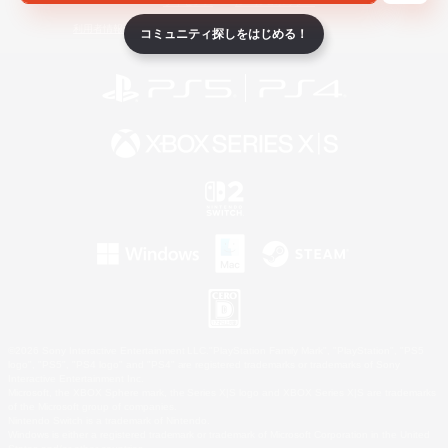
ライセンス
ルール＆ポリシー
利用者情報の外部送信について
コミュニティ探しをはじめる！
©2026 Sony Interactive Entertainment LLC."PlayStation Family Mark", "PlayStation", "PS5
logo", "PS5", "PS4 logo" and "PS4" are registered trademarks or trademarks of Sony
Interactive Entertainment Inc.
Microsoft, the XBOX Sphere mark, the Series X|S logo and XBOX Series X|S are trademarks
of the Microsoft group of companies.
Nintendo Switch is a trademark of Nintendo.
Windows is either a registered trademark or trademark of Microsoft Corporation in the United