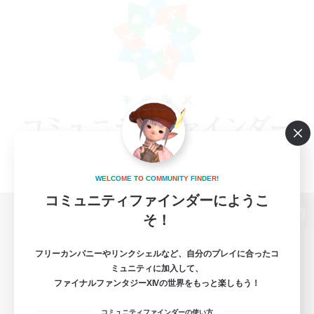
W
E
L
C
O
M
E
T
O
C
O
M
M
U
N
I
T
Y
F
I
N
D
E
R
!
コミュニティファインダーにようこ
そ！
パソコン版へ
フリーカンパニーやリンクシェルなど、自分のプレイに合ったコ
ミュニティに加入して、
ファイナルファンタジーXIVの世界をもっと楽しもう！
関連商品
e-STOREで購入
コミュニティファインダーの使い方