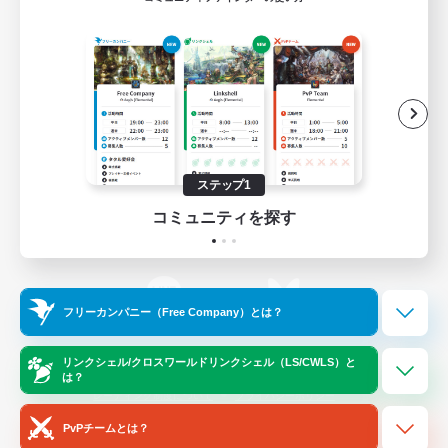
ゲームダウンロード
Official Information
/
X
News
YouTube
ステップ1
コミュニティを探す
Instagram
Twitch
フリーカンパニー（Free Company）とは？
LINE
Bluesky
リンクシェル/クロスワールドリンクシェル（LS/CWLS）と
は？
レーティング制度について
プライバシーポリシー
著作権について
サポートセンター
PvPチームとは？