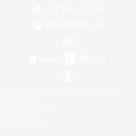
©2026 Sony Interactive Entertainment LLC."PlayStation Family Mark", "PlayStation", "PS5
logo", "PS5", "PS4 logo" and "PS4" are registered trademarks or trademarks of Sony
Interactive Entertainment Inc.
Microsoft, the XBOX Sphere mark, the Series X|S logo and XBOX Series X|S are trademarks
of the Microsoft group of companies.
Nintendo Switch is a trademark of Nintendo.
Windows is either a registered trademark or trademark of Microsoft Corporation in the United
States and/or other countries.
Mac is a trademark of Apple Inc.
©2026 Valve Corporation. Steam and the Steam logo are trademarks and/or registered
trademarks of Valve Corporation in the U.S. and/or other countries.