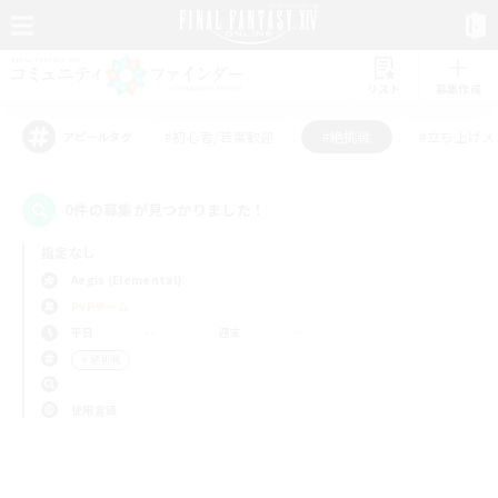
リスト
募集作成
#初心者/若葉歓迎
#絶挑戦
#立ち上げメ
アピールタグ
0件の募集が見つかりました！
指定なし
Aegis (Elemental)
PvPチーム
平日
週末
＃絶挑戦
使用言語