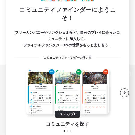
W
E
L
C
O
M
E
T
O
C
O
M
M
U
N
I
T
Y
F
I
N
D
E
R
!
コミュニティファインダーにようこ
そ！
フリーカンパニーやリンクシェルなど、自分のプレイに合ったコ
ミュニティに加入して、
ファイナルファンタジーXIVの世界をもっと楽しもう！
コミュニティファインダーの使い方
パソコン版へ
関連商品
e-STOREで購入
ステップ1
ゲームダウンロード
コミュニティを探す