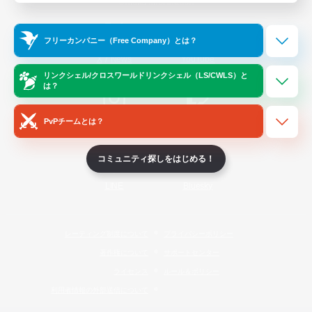
Official Information
フリーカンパニー（Free Company）とは？
/
X
News
YouTube
リンクシェル/クロスワールドリンクシェル（LS/CWLS）と
は？
PvPチームとは？
Instagram
Twitch
コミュニティ探しをはじめる！
LINE
Bluesky
レーティング制度について
プライバシーポリシー
著作権について
サポートセンター
ライセンス
ルール＆ポリシー
利用者情報の外部送信について