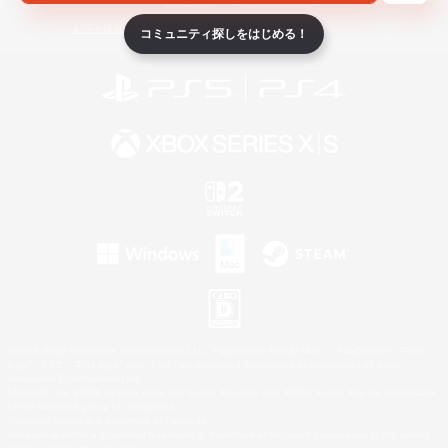
ライセンス
ルール＆ポリシー
利用者情報の外部送信について
コミュニティ探しをはじめる！
©2026 Sony Interactive Entertainment LLC."PlayStation Family Mark", "PlayStation", "PS5
logo", "PS5", "PS4 logo" and "PS4" are registered trademarks or trademarks of Sony
Interactive Entertainment Inc.
Microsoft, the XBOX Sphere mark, the Series X|S logo and XBOX Series X|S are trademarks
of the Microsoft group of companies.
Nintendo Switch is a trademark of Nintendo.
Windows is either a registered trademark or trademark of Microsoft Corporation in the United