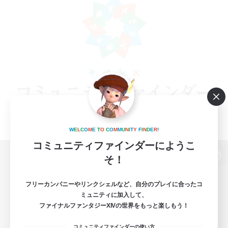
W
E
L
C
O
M
E
T
O
C
O
M
M
U
N
I
T
Y
F
I
N
D
E
R
!
コミュニティファインダーにようこ
そ！
パソコン版へ
フリーカンパニーやリンクシェルなど、自分のプレイに合ったコ
ミュニティに加入して、
ファイナルファンタジーXIVの世界をもっと楽しもう！
関連商品
e-STOREで購入
コミュニティファインダーの使い方