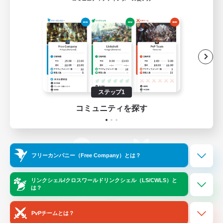
ゲームダウンロード
Official Information
/
X
News
YouTube
ステップ1
コミュニティを探す
Instagram
Twitch
フリーカンパニー（Free Company）とは？
LINE
Bluesky
リンクシェル/クロスワールドリンクシェル（LS/CWLS）と
は？
レーティング制度について
プライバシーポリシー
著作権について
サポートセンター
PvPチームとは？