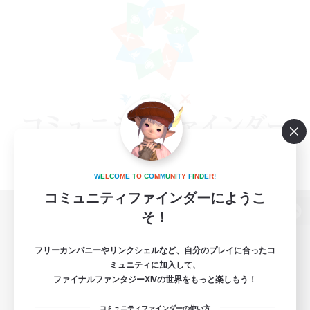
W
E
L
C
O
M
E
T
O
C
O
M
M
U
N
I
T
Y
F
I
N
D
E
R
!
コミュニティファインダーにようこ
そ！
パソコン版へ
フリーカンパニーやリンクシェルなど、自分のプレイに合ったコ
ミュニティに加入して、
ファイナルファンタジーXIVの世界をもっと楽しもう！
関連商品
e-STOREで購入
コミュニティファインダーの使い方