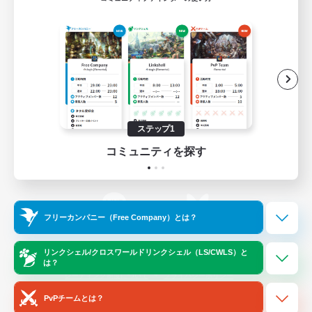
ゲームダウンロード
Official Information
/
X
News
YouTube
ステップ1
コミュニティを探す
Instagram
Twitch
フリーカンパニー（Free Company）とは？
LINE
Bluesky
リンクシェル/クロスワールドリンクシェル（LS/CWLS）と
は？
レーティング制度について
プライバシーポリシー
著作権について
サポートセンター
PvPチームとは？