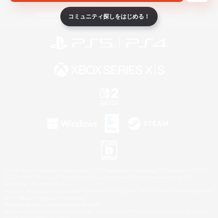
ライセンス
ルール＆ポリシー
利用者情報の外部送信について
コミュニティ探しをはじめる！
©2026 Sony Interactive Entertainment LLC."PlayStation Family Mark", "PlayStation", "PS5
logo", "PS5", "PS4 logo" and "PS4" are registered trademarks or trademarks of Sony
Interactive Entertainment Inc.
Microsoft, the XBOX Sphere mark, the Series X|S logo and XBOX Series X|S are trademarks
of the Microsoft group of companies.
Nintendo Switch is a trademark of Nintendo.
Windows is either a registered trademark or trademark of Microsoft Corporation in the United