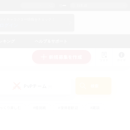
日本語
マイキャラクター情報をチェック！
ログイン
ンキング
ヘルプ＆サポート
新規募集を作成
リスト
ガイド
PvPチーム
検索
(0)
ゆっくり楽しむ
#極挑戦
#復帰者歓迎
#雑談
#ハウジング
#トレジャーハント
#レベリング
#プレイヤー主催イベント