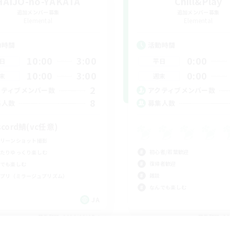
HAIJO-no-YAKATA
Chill&Play
追加メンバー募集
追加メンバー募集
Elemental
Elemental
動時間
活動時間
10:00
3:00
0:00
日
平日
10:00
3:00
0:00
末
週末
2
クティブメンバー数
アクティブメンバー数
8
集人数
募集人数
scord鯖(vc任意)
リーンショット撮影
初心者/若葉歓迎
たりゆっくり楽しむ
復帰者歓迎
でも楽しむ
雑談
プリ（ミラージュプリズム）
なんでも楽しむ
JA
募集期間: 2026/09/07 まで
募集期間: 20