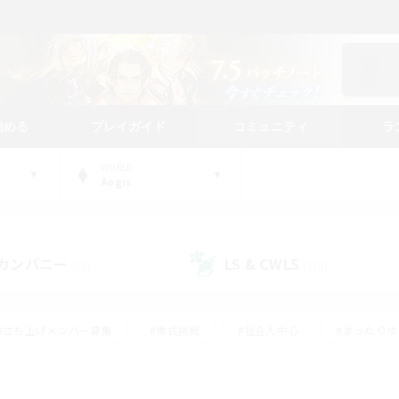
始める
プレイガイド
コミュニティ
ラ
WORLD
Aegis
カンパニー
LS & CWLS
(27)
(110)
#立ち上げメンバー募集
#零式挑戦
#社会人中心
#まったり
体験歓迎
#クラフター中心
#ロールプレイ
#ギャザラー中心
ージュプリズム）
#スクリーンショット撮影
#クリア目指して頑張る