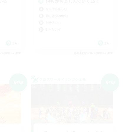
いる
何もかも楽しんでいくLS！
なんでも楽しむ
初心者/若葉歓迎
社会人中心
レベリング
JA
JA
26/09/07 まで
募集期間: 2026/09/07 まで
クロスワールドリンクシェル
NEW
NEW