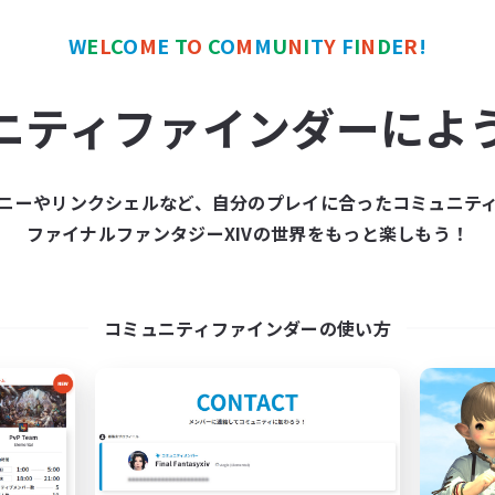
W
E
L
C
O
M
E
T
O
C
O
M
M
U
N
I
T
Y
F
I
N
D
E
R
!
ワールドリンクシェル
クロスワールドリンクシェル
NEW
ニティファインダーによ
ニーやリンクシェルなど、自分のプレイに合ったコミュニテ
ファイナルファンタジーXIVの世界をもっと楽しもう！
zetubuki-atumeru
立ち上げメンバー
追加メンバー募集
Elemental
Elemental
コミュニティファインダーの使い方
活動時間
動時間
--:--
平日
22:00
24:00
日
22:00
週末
22:00
24:00
末
募集人数
5
クティブメンバー数
3
集人数