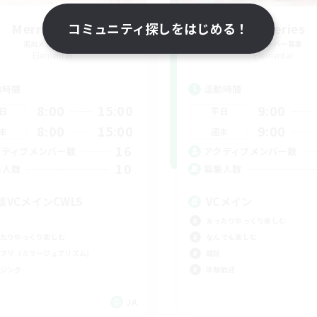
Merry House
コミュニティ探しをはじめる！
Sonneries
追加メンバー募集
追加メンバー募集
Elemental
Elemental
動時間
活動時間
8:00
15:00
9:00
日
平日
8:00
15:00
9:00
末
週末
16
クティブメンバー数
アクティブメンバー数
10
集人数
募集人数
談VCメインCWLS
VCメイン
まったりゆっくり楽しむ
たりゆっくり楽しむ
なんでも楽しむ
プリ（ミラージュプリズム）
雑談
ジング
体験歓迎
JA