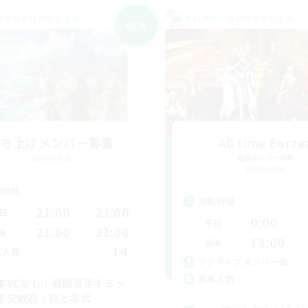
ワールドリンクシェル
クロスワールドリンクシェル
NEW
立ち上げメンバー募集
All time Eorze
Elemental
追加メンバー募集
Elemental
動時間
活動時間
21:00
23:00
日
0:00
平日
21:00
23:00
末
13:00
週末
14
集人数
アクティブメンバー数
募集人数
本VCなし！戦闘苦手ギミッ
不安歓迎！極と零式