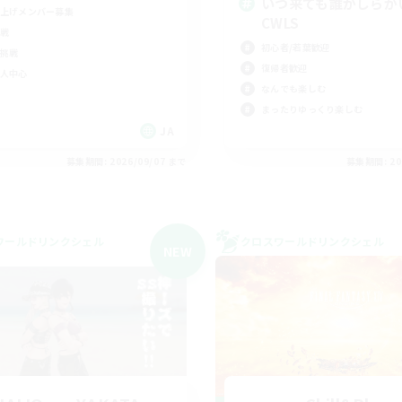
いつ来ても誰かしらが
上げメンバー募集
CWLS
戦
初心者/若葉歓迎
挑戦
復帰者歓迎
人中心
なんでも楽しむ
まったりゆっくり楽しむ
JA
募集期間: 2026/09/07 まで
募集期間: 20
ワールドリンクシェル
クロスワールドリンクシェル
NEW