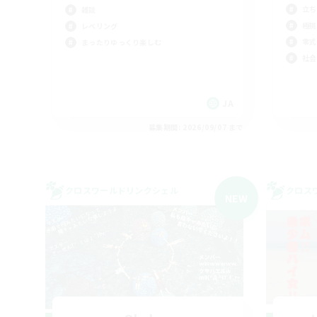
立ち
雑談
極挑
レベリング
零式
まったりゆっくり楽しむ
社会
JA
募集期間: 2026/09/07 まで
クロスワールドリンクシェル
クロス
NEW