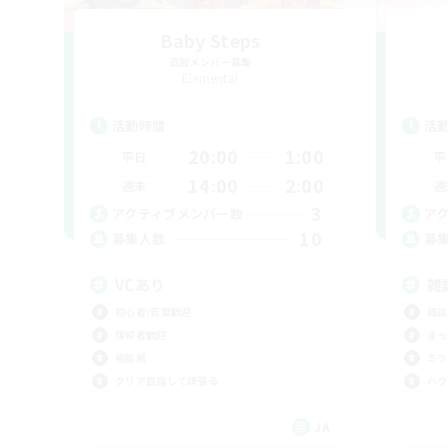
Baby Steps
追加メンバー募集
Elemental
活動時間
活
20:00
1:00
平日
平
14:00
2:00
週末
週
3
アクティブメンバー数
ア
10
募集人数
募
VCあり
雑
初心者/若葉歓迎
雑談
復帰者歓迎
まっ
極挑戦
ミラ
クリア目指して頑張る
ハウ
JA