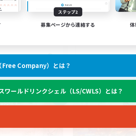
VC無し、金土22:00〜
立ち上げメンバー募集
ステップ2
アレキ攻略、武器コンプ
社会人中心
上げメンバー募集
初心者/若葉歓迎
す
募集ページから連絡する
体
戦
零式挑戦
ア目指して頑張る
人中心
JA
ree Company）とは？
募集期間: 2026/09/07 まで
募集期間: 20
スワールドリンクシェル（LS/CWLS）とは？
ワールドリンクシェル
クロスワールドリンクシェル
NEW