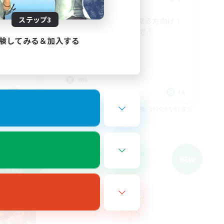
ステップ3
CWLSで活動が出来る方向け！
エンジョイ勢おいで！
験してみる＆加入する
まったりゆっくり楽しむ
なんでも楽しむ
スクリーンショット撮影
雑談
JA
JA
26/09/07 まで
募集期間: 2026/09/07 まで
クロスワールドリンクシェル
NEW
NEW