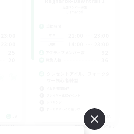
Ragnarok-Dawntrail 1
追加メンバー募集
Elemental
活動時間
23:00
21:00
23:00
平日
23:00
14:00
23:00
週末
25
92
アクティブメンバー数
20
36
募集人数
クレセントアイル、フォークタ
ワー初心者練習
初心者/若葉歓迎
プレイヤー主催イベント
レベリング
まったりゆっくり楽しむ
JA
JA
26/09/07 まで
募集期間: 2026/09/07 まで