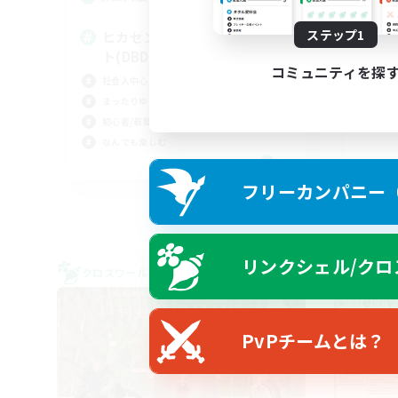
ステップ1
ヒカセンｘデッドバイデイライ
絶
ト(DBD) DC不問
立ち
コミュニティを探
社会人中心
絶挑
まったりゆっくり楽しむ
クリ
初心者/若葉歓迎
社会
なんでも楽しむ
JA
フリーカンパニー（F
募集期間: 2026/09/07 まで
リンクシェル/クロ
クロスワールドリンクシェル
クロス
PvPチームとは？