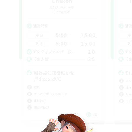
Ohakon
追加メンバー募集
Elemental
活動時間
活
5:00
15:00
平日
平
5:00
15:00
週末
週
10
アクティブメンバー数
ア
35
募集人数
募
朝昼話に花を咲かせ
Di
♬discordVC
スク
雑談
まっ
まったりゆっくり楽しむ
なん
体験歓迎
ミラ
復帰者歓迎
JA
募集期間: 2026/09/07 まで