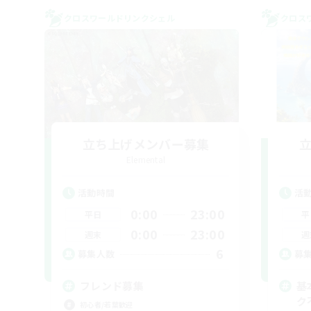
クロスワールドリンクシェル
クロス
立ち上げメンバー募集
Elemental
活動時間
活
0:00
23:00
平日
平
0:00
23:00
週末
週
6
募集人数
募
フレンド募集
基
ク
初心者/若葉歓迎