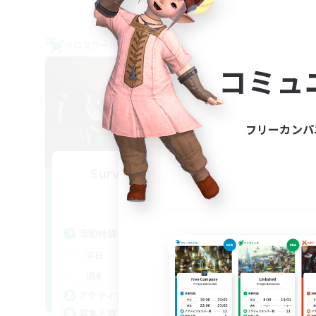
クロスワールドリンクシェル
クロス
NEW
コミュ
フリーカンパ
Survivors of Light
追加メンバー募集
Elemental
活動時間
活
22:00
1:00
平日
平
22:00
2:00
週末
週
10
アクティブメンバー数
ア
5
募集人数
募