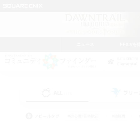
ニュース
FFXIVを
DATA CENTER
Elemental
ALL
フリー
(137)
アピールタグ
#初心者/若葉歓迎
#絶挑戦
#学生中心
#なんでも楽しむ
#モブハント
#
#演奏
#ミラプリ（ミラ