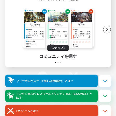
ゲームダウンロード
Official Information
/
X
News
YouTube
ステップ1
コミュニティを探す
Instagram
Twitch
フリーカンパニー（Free Company）とは？
LINE
Bluesky
リンクシェル/クロスワールドリンクシェル（LS/CWLS）と
は？
レーティング制度について
プライバシーポリシー
著作権について
サポートセンター
PvPチームとは？