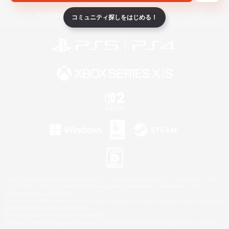
ライセンス
ルール＆ポリシー
利用者情報の外部送信について
コミュニティ探しをはじめる！
©2026 Sony Interactive Entertainment LLC."PlayStation Family Mark", "PlayStation", "PS5
logo", "PS5", "PS4 logo" and "PS4" are registered trademarks or trademarks of Sony
Interactive Entertainment Inc.
Microsoft, the XBOX Sphere mark, the Series X|S logo and XBOX Series X|S are trademarks
of the Microsoft group of companies.
Nintendo Switch is a trademark of Nintendo.
Windows is either a registered trademark or trademark of Microsoft Corporation in the United