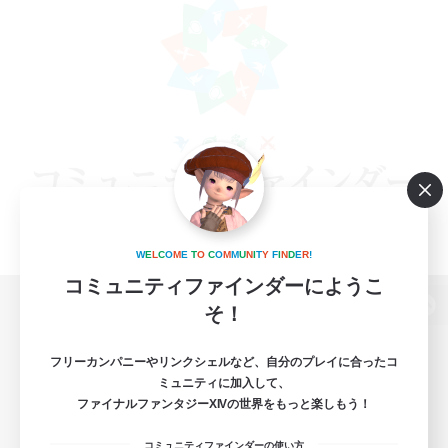
W
E
L
C
O
M
E
T
O
C
O
M
M
U
N
I
T
Y
F
I
N
D
E
R
!
コミュニティファインダーにようこ
そ！
パソコン版へ
フリーカンパニーやリンクシェルなど、自分のプレイに合ったコ
ミュニティに加入して、
ファイナルファンタジーXIVの世界をもっと楽しもう！
関連商品
e-STOREで購入
コミュニティファインダーの使い方