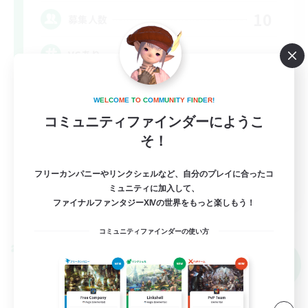
10
募集人数
VCあり
初心者/若葉歓迎
W
E
L
C
O
M
E
T
O
C
O
M
M
U
N
I
T
Y
F
I
N
D
E
R
!
復帰者歓迎
コミュニティファインダーにようこ
そ！
極挑戦
クリア目指して頑張る
フリーカンパニーやリンクシェルなど、自分のプレイに合ったコ
JA
ミュニティに加入して、
ファイナルファンタジーXIVの世界をもっと楽しもう！
詳細を見る
募集期間: 2026/09/07 まで
コミュニティファインダーの使い方
クロスワールドリンクシェル
NEW