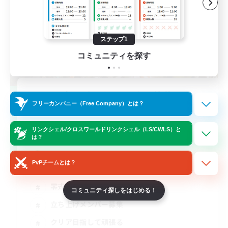
ステップ1
コミュニティを探す
立ち上げメンバー募集
フリーカンパニー（Free Company）とは？
Elemental
3
リンクシェル/クロスワールドリンクシェル（LS/CWLS）と
募集人数
は？
DC不問
PvPチームとは？
零式挑戦
コミュニティ探しをはじめる！
立ち上げメンバー募集
クリア目指して頑張る