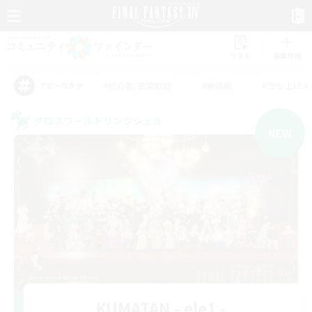
リスト
募集作成
#初心者/若葉歓迎
#絶挑戦
#立ち上げメ
アピールタグ
クロスワールドリンクシェル
NEW
KUMATAN - ele1 -