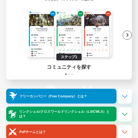
ゲームダウンロード
Official Information
/
X
News
YouTube
ステップ1
コミュニティを探す
Instagram
Twitch
フリーカンパニー（Free Company）とは？
LINE
Bluesky
リンクシェル/クロスワールドリンクシェル（LS/CWLS）と
は？
レーティング制度について
プライバシーポリシー
著作権について
サポートセンター
PvPチームとは？