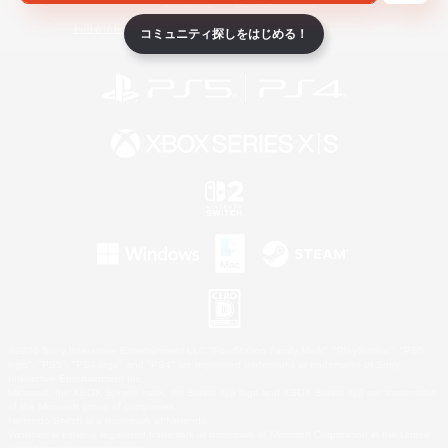
ライセンス
ルール＆ポリシー
利用者情報の外部送信について
コミュニティ探しをはじめる！
©2026 Sony Interactive Entertainment LLC."PlayStation Family Mark", "PlayStation", "PS5
logo", "PS5", "PS4 logo" and "PS4" are registered trademarks or trademarks of Sony
Interactive Entertainment Inc.
Microsoft, the XBOX Sphere mark, the Series X|S logo and XBOX Series X|S are trademarks
of the Microsoft group of companies.
Nintendo Switch is a trademark of Nintendo.
Windows is either a registered trademark or trademark of Microsoft Corporation in the United