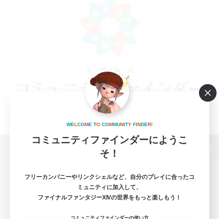
W
E
L
C
O
M
E
T
O
C
O
M
M
U
N
I
T
Y
F
I
N
D
E
R
!
コミュニティファインダーにようこ
そ！
パソコン版へ
フリーカンパニーやリンクシェルなど、自分のプレイに合ったコ
ミュニティに加入して、
ファイナルファンタジーXIVの世界をもっと楽しもう！
関連商品
e-STOREで購入
コミュニティファインダーの使い方