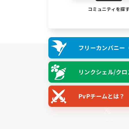
コミュニティを探
フリーカンパニー（F
リンクシェル/クロ
PvPチームとは？
X
/
News