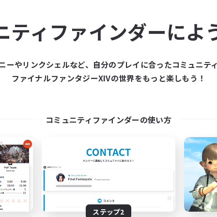
ュニティメンバーを集め
ニティファインダーによ
ティファインダーは、一緒に冒険する仲間を募集することが
た仲間を集めて、ファイナルファンタジーXIVの世界をもっ
ニーやリンクシェルなど、自分のプレイに合ったコミュニテ
ファイナルファンタジーXIVの世界をもっと楽しもう！
新規募集を作成する
コミュニティファインダーの使い方
ステップ2