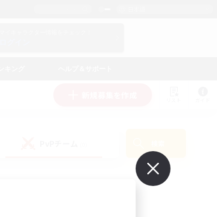
日本語
マイキャラクター情報をチェック！
ログイン
ンキング
ヘルプ＆サポート
新規募集を作成
リスト
ガイド
PvPチーム
検索
(0)
で