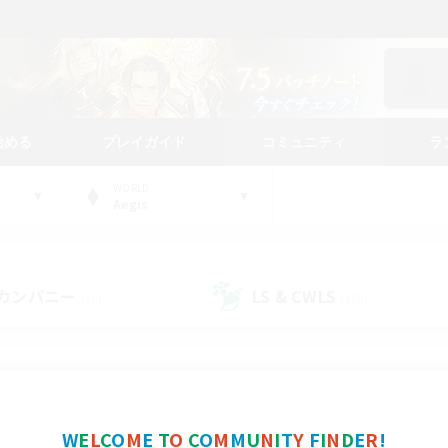
始める
プレイガイド
コミュニティ
ラ
WORLD
Aegis
カンパニー
LS & CWLS
(26)
(108)
コミュニティファインダー
W
E
L
C
O
M
E
T
O
C
O
M
M
U
N
I
T
Y
F
I
N
D
E
R
!