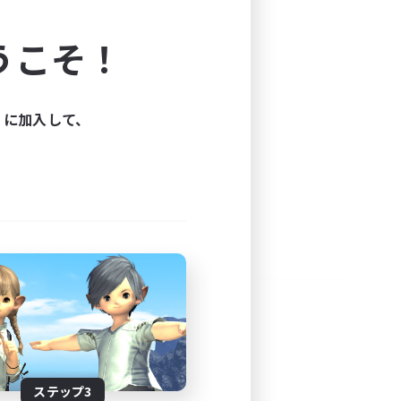
よう！
うこそ！
できます。
と楽しもう！
ィに加入して、
ステップ3