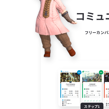
コミ
コミュ
コミュニ
自分に合っ
フリーカンパ
ステップ1