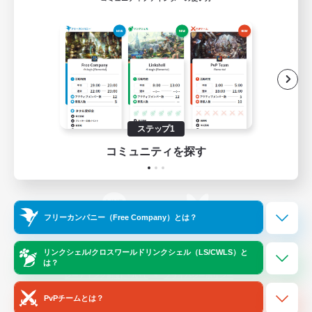
ゲームダウンロード
Official Information
/
X
News
YouTube
ステップ1
コミュニティを探す
Instagram
Twitch
フリーカンパニー（Free Company）とは？
LINE
Bluesky
リンクシェル/クロスワールドリンクシェル（LS/CWLS）と
は？
レーティング制度について
プライバシーポリシー
著作権について
サポートセンター
PvPチームとは？