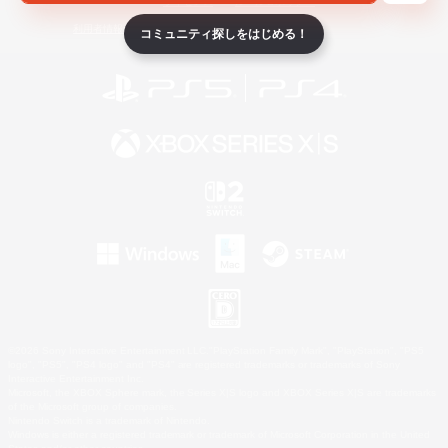
ライセンス
ルール＆ポリシー
利用者情報の外部送信について
コミュニティ探しをはじめる！
©2026 Sony Interactive Entertainment LLC."PlayStation Family Mark", "PlayStation", "PS5
logo", "PS5", "PS4 logo" and "PS4" are registered trademarks or trademarks of Sony
Interactive Entertainment Inc.
Microsoft, the XBOX Sphere mark, the Series X|S logo and XBOX Series X|S are trademarks
of the Microsoft group of companies.
Nintendo Switch is a trademark of Nintendo.
Windows is either a registered trademark or trademark of Microsoft Corporation in the United