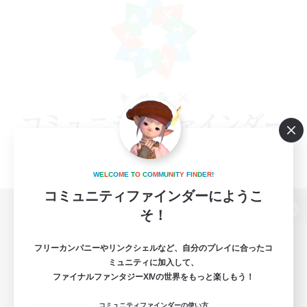
W
E
L
C
O
M
E
T
O
C
O
M
M
U
N
I
T
Y
F
I
N
D
E
R
!
コミュニティファインダーにようこ
そ！
パソコン版へ
フリーカンパニーやリンクシェルなど、自分のプレイに合ったコ
ミュニティに加入して、
ファイナルファンタジーXIVの世界をもっと楽しもう！
関連商品
e-STOREで購入
コミュニティファインダーの使い方