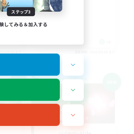
雑談
体験歓迎
ステップ3
なんでも楽しむ
まったりゆっくり楽しむ
験してみる＆加入する
JA
JA
26/09/06 まで
募集期間: 2026/09/06 まで
クロスワールドリンクシェル
NEW
NEW
oideyo-oide