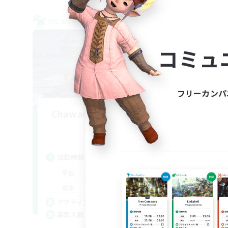
クロスワールドリンクシェル
クロス
NEW
コミュ
フリーカンパ
Chawanmushi takenoko
追加メンバー募集
Elemental
活
活動時間
平
21:00
23:00
平日
週
21:00
23:00
週末
募
7
アクティブメンバー数
1
募集人数
基