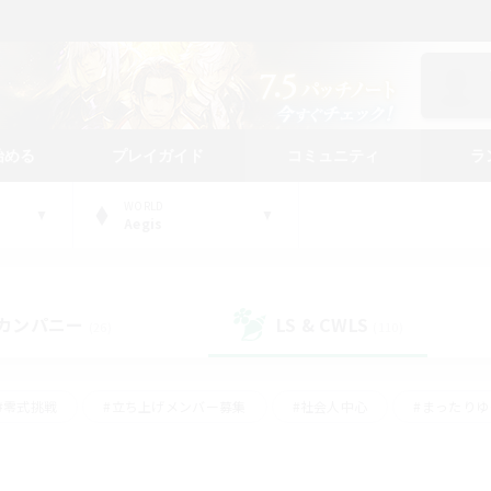
始める
プレイガイド
コミュニティ
ラ
WORLD
Aegis
カンパニー
LS & CWLS
(26)
(110)
#零式挑戦
#立ち上げメンバー募集
#社会人中心
#まったり
#体験歓迎
#クラフター中心
#ギャザラー中心
#ロー
ング
#演奏
#ミラプリ（ミラージュプリズム）
#クリア目指