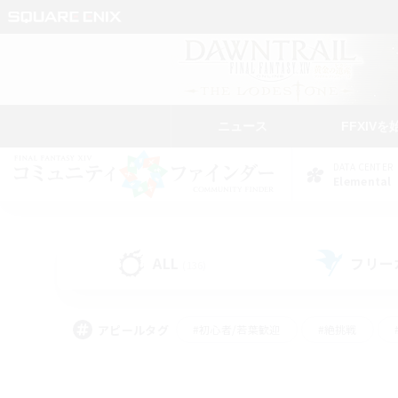
ニュース
FFXIVを
DATA CENTER
Elemental
ALL
フリー
(136)
アピールタグ
#初心者/若葉歓迎
#絶挑戦
#モブハント
#学生中心
#なんでも楽しむ
#スクリーンショット撮影
#ハウジ