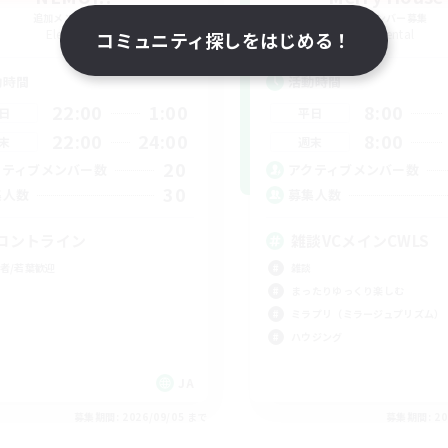
追加メンバー募集
追加メンバー募集
Elemental
Elemental
コミュニティ探しをはじめる！
動時間
活動時間
22:00
1:00
8:00
日
平日
22:00
24:00
8:00
末
週末
20
クティブメンバー数
アクティブメンバー数
30
集人数
募集人数
ロントライン
雑談VCメインCWLS
者/若葉歓迎
雑談
まったりゆっくり楽しむ
ミラプリ（ミラージュプリズム）
ハウジング
JA
募集期間: 2026/09/05 まで
募集期間: 20