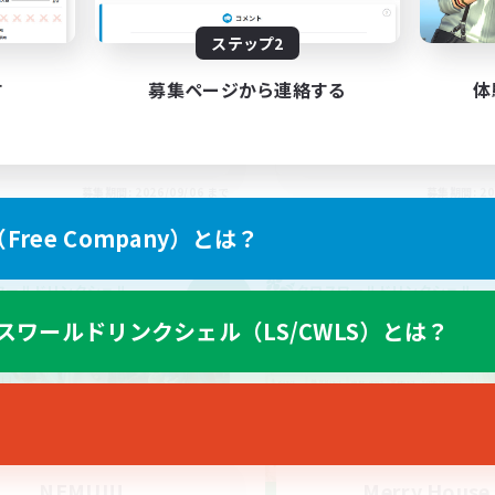
不安歓迎！極と零式
Discord(VCTC
上げメンバー募集
ステップ2
雑談
戦
まったりゆっくり楽しむ
挑戦
す
募集ページから連絡する
体
なんでも楽しむ
人中心
立ち上げメンバー募集
JA
募集期間: 2026/09/06 まで
募集期間: 20
ree Company）とは？
ワールドリンクシェル
クロスワールドリンクシェル
NEW
スワールドリンクシェル（LS/CWLS）とは？
NEMUI!!
Merry House