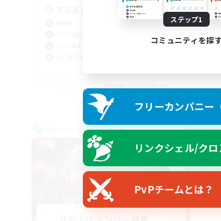
ク
茶碗蒸し
立ち
ステップ1
極挑戦
極挑
クリア目指して頑張る
零式
コミュニティを探
なんでも楽しむ
社会
初心者/若葉歓迎
JA
募集期間: 2026/09/06 まで
フリーカンパニー（F
クロスワールドリンクシェル
クロス
リンクシェル/クロ
PvPチームとは？
立ち上げメンバー募集