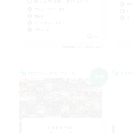
絶アレキ攻略、武器コンプ
雑談
立ち上げメンバー募集
レベ
絶挑戦
まっ
クリア目指して頑張る
社会人中心
JA
募集期間: 2026/09/06 まで
クロスワールドリンクシェル
クロス
NEW
CHARFULL