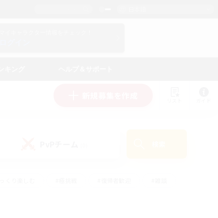
日本語
マイキャラクター情報をチェック！
ログイン
ンキング
ヘルプ＆サポート
新規募集を作成
リスト
ガイド
PvPチーム
検索
(0)
ゆっくり楽しむ
#極挑戦
#復帰者歓迎
#雑談
ルプレイ
#トレジャーハント
#レベリング
して頑張る
#プレイヤー主催イベント