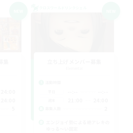
クロスワールドリンクシェル
NEW
NEW
募集
立ち上げメンバー募集
Elemental
活動時間
24:00
--:--
--:--
平日
24:00
21:00
24:00
週末
5
2
募集人数
エンジョイ勢による絶アレキの
ゆっる〜い固定