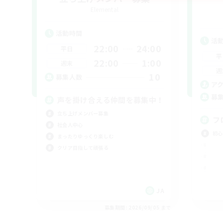
Elemental
活動時間
活
22:00
24:00
平日
平
22:00
1:00
週末
週
10
募集人数
ア
募
声を掛け合える仲間を募集中！
立ち上げメンバー募集
フ
社会人中心
初心
まったりゆっくり楽しむ
クリア目指して頑張る
JA
募集期間: 2026/09/05 まで