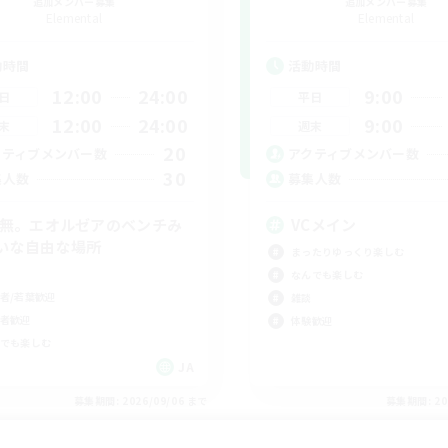
追加メンバー募集
追加メンバー募集
Elemental
Elemental
動時間
活動時間
12:00
24:00
9:00
日
平日
12:00
24:00
9:00
末
週末
20
クティブメンバー数
アクティブメンバー数
30
集人数
募集人数
C無。エオルゼアのベンチみ
VCメイン
いな自由な場所
まったりゆっくり楽しむ
なんでも楽しむ
者/若葉歓迎
雑談
者歓迎
体験歓迎
でも楽しむ
JA
募集期間: 2026/09/06 まで
募集期間: 20