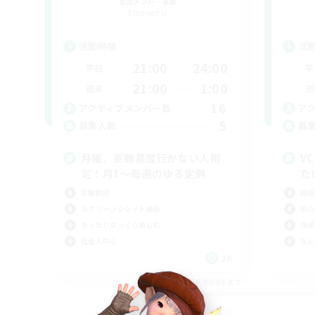
追加メンバー募集
Elemental
活動時間
活
21:00
24:00
平日
平
21:00
1:00
週末
週
16
アクティブメンバー数
ア
5
募集人数
募
月曜、高難易度行かない人限
V
定！月1～毎週のゆる定例
た
体験歓迎
雑談
スクリーンショット撮影
初心
まったりゆっくり楽しむ
復帰
社会人中心
なん
JA
募集期間: 2026/09/06 まで