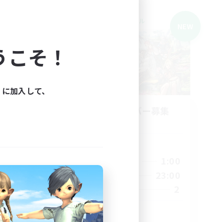
クロスワールドリンクシェル
NEW
NEW
うこそ！
ィに加入して、
my_E
立ち上げメンバー募集
Elemental
活動時間
19:00
1:00
平日
1:00
0:00
23:00
週末
1:00
2
募集人数
6
10
#VC(Discord)有