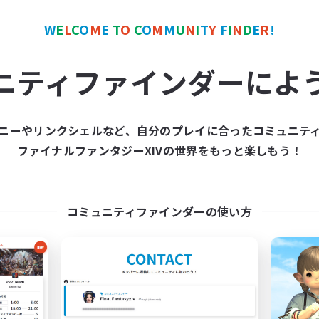
W
E
L
C
O
M
E
T
O
C
O
M
M
U
N
I
T
Y
F
I
N
D
E
R
!
ワールドリンクシェル
クロスワールドリンクシェル
NEW
ニティファインダーによ
ニーやリンクシェルなど、自分のプレイに合ったコミュニテ
ファイナルファンタジーXIVの世界をもっと楽しもう！
立ち上げメンバー募集
ringoflightAcade
Elemental
追加メンバー募集
Elemental
動時間
コミュニティファインダーの使い方
活動時間
21:00
23:00
日
0:00
平日
21:00
23:00
末
0:00
週末
15
集人数
アクティブメンバー数
募集人数
本VCなし！戦闘苦手ギミッ