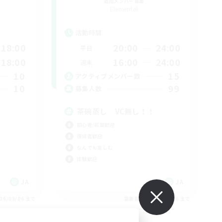
追加メンバー募集
Elemental
活動時間
18:00
20:00
24:00
平日
18:00
16:00
24:00
週末
10
15
アクティブメンバー数
10
99
募集人数
茶碗蒸し VC無し！！
初心者/若葉歓迎
復帰者歓迎
なんでも楽しむ
体験歓迎
JA
JA
26/09/06 まで
募集期間: 2026/09/06 まで