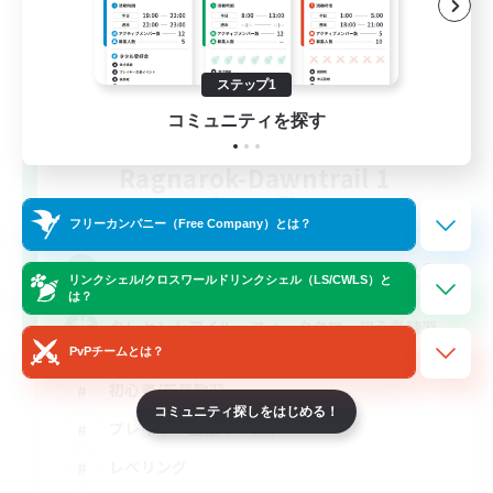
ステップ1
コミュニティを探す
Ragnarok-Dawntrail 1
追加メンバー募集
Elemental
フリーカンパニー（Free Company）とは？
36
募集人数
リンクシェル/クロスワールドリンクシェル（LS/CWLS）と
は？
クレセントアイル、フォークタワー初心者練習
PvPチームとは？
初心者/若葉歓迎
コミュニティ探しをはじめる！
プレイヤー主催イベント
レベリング