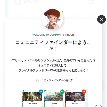
20
募集人数
初心者/若葉歓迎
復帰者歓迎
W
E
L
C
O
M
E
T
O
C
O
M
M
U
N
I
T
Y
F
I
N
D
E
R
!
コミュニティファインダーにようこ
雑談
そ！
なんでも楽しむ
JA
フリーカンパニーやリンクシェルなど、自分のプレイに合ったコ
ミュニティに加入して、
詳細を見る
募集期間: 2026/09/07 まで
ファイナルファンタジーXIVの世界をもっと楽しもう！
クロスワールドリンクシェル
コミュニティファインダーの使い方
NEW