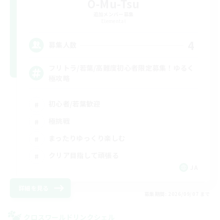
O-Mu-Tsu
追加メンバー募集
Elemental
4
募集人数
フリトラ/若葉/高難度初心者限定募集！ゆるく
極攻略
初心者/若葉歓迎
極挑戦
まったりゆっくり楽しむ
クリア目指して頑張る
JA
詳細を見る
募集期間: 2026/09/07 まで
クロスワールドリンクシェル