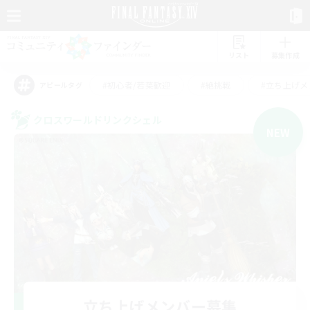
リスト
募集作成
#初心者/若葉歓迎
#絶挑戦
#立ち上げメ
アピールタグ
クロスワールドリンクシェル
NEW
立ち上げメンバー募集