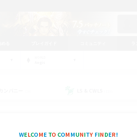
始める
プレイガイド
コミュニティ
ラ
WORLD
Aegis
カンパニー
LS & CWLS
(28)
(110)
コミュニティファインダー
W
E
L
C
O
M
E
T
O
C
O
M
M
U
N
I
T
Y
F
I
N
D
E
R
!