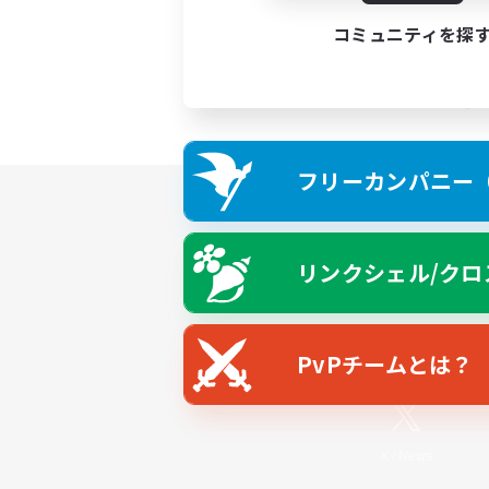
コミュニティを探
フリーカンパニー（F
リンクシェル/クロ
PvPチームとは？
X
/
News