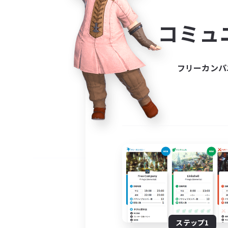
コミ
コミュ
コミュニ
自分に合っ
フリーカンパ
ステップ1