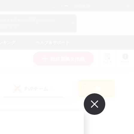
日本語
マイキャラクター情報をチェック！
ログイン
ンキング
ヘルプ＆サポート
新規募集を作成
リスト
ガイド
PvPチーム
検索
(0)
で