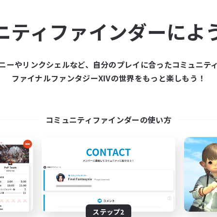
ュニティメンバーを集め
ニティファインダーによ
ティファインダーは、一緒に冒険する仲間を募集することが
た仲間を集めて、ファイナルファンタジーXIVの世界をもっ
ニーやリンクシェルなど、自分のプレイに合ったコミュニテ
ファイナルファンタジーXIVの世界をもっと楽しもう！
新規募集を作成する
コミュニティファインダーの使い方
ステップ2