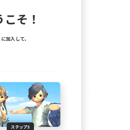
よう！
うこそ！
できます。
と楽しもう！
ィに加入して、
ステップ3