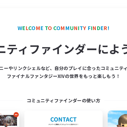
＃モブハント
使用言語
W
E
L
C
O
M
E
T
O
C
O
M
M
U
N
I
T
Y
F
I
N
D
E
R
!
ニティファインダーによ
ニーやリンクシェルなど、自分のプレイに合ったコミュニテ
ファイナルファンタジーXIVの世界をもっと楽しもう！
募集数 0件
集が見つかりませんでし
コミュニティファインダーの使い方
条件を変えて検索してみるでっす！