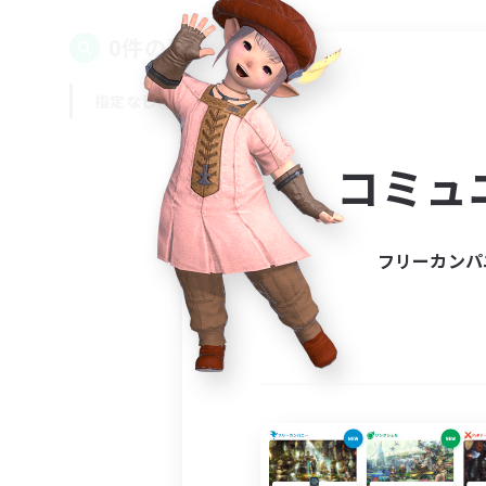
0件の募集が見つかりました！
指定なし
平日
週末
コミュ
フリーカンパ
募