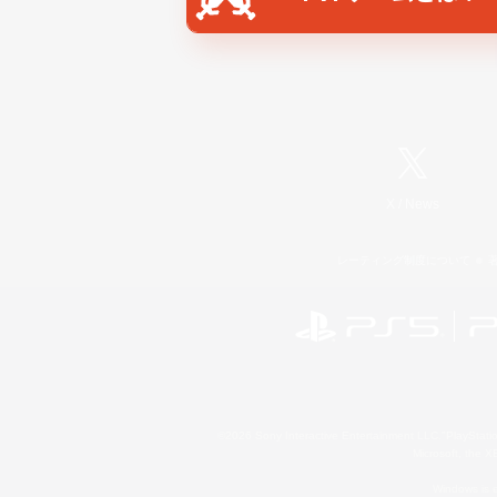
X
/
News
レーティング制度について
©2026 Sony Interactive Entertainment LLC."PlayStation
Microsoft, the 
Windows is e