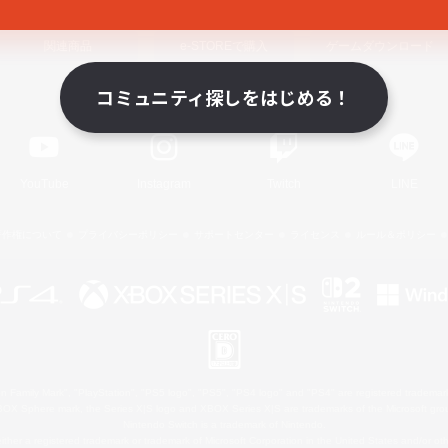
関連商品
e-STOREで購入
ゲームダウンロード
コミュニティ探しをはじめる！
Official Information
YouTube
Instagram
Twitch
LINE
著作権について
プライバシーポリシー
サポートセンター
ライセンス
ルール＆ポリシー
 Family Mark", "PlayStation", "PS5 logo", "PS5", "PS4 logo" and "PS4" are registered trademark
XBOX Sphere mark, the Series X|S logo and XBOX Series X|S are trademarks of the Microsoft gro
Nintendo Switch is a trademark of Nintendo.
ither a registered trademark or trademark of Microsoft Corporation in the United States and/or oth