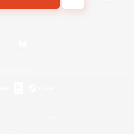
Bluesky
利用者情報の外部送信について
s or trademarks of Sony Interactive Entertainment Inc.
up of companies.
er countries.