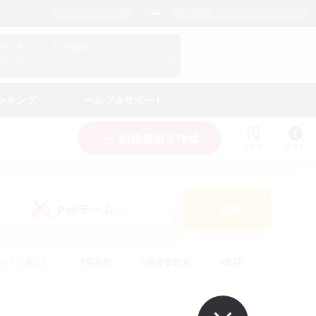
日本語
マイキャラクター情報をチェック！
ログイン
ンキング
ヘルプ＆サポート
新規募集を作成
リスト
ガイド
PvPチーム
検索
(0)
ゆっくり楽しむ
#極挑戦
#復帰者歓迎
#雑談
ルプレイ
#トレジャーハント
#レベリング
して頑張る
#プレイヤー主催イベント