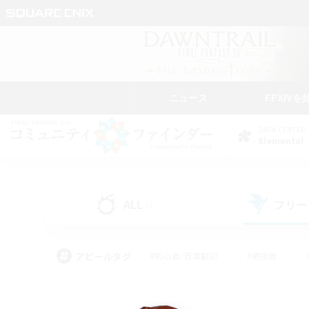
ニュース
FFXIVを
DATA CENTER
Elemental
ALL
フリー
(1)
アピールタグ
#初心者/若葉歓迎
#絶挑戦
#モブハント
#学生中心
#なんでも楽しむ
#スクリーンショット撮影
#ハウジ