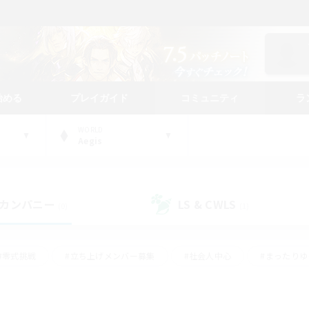
始める
プレイガイド
コミュニティ
ラ
WORLD
Aegis
カンパニー
LS & CWLS
(0)
(1)
#零式挑戦
#立ち上げメンバー募集
#社会人中心
#まったり
#体験歓迎
#クラフター中心
#ギャザラー中心
#ロー
ング
#演奏
#ミラプリ（ミラージュプリズム）
#クリア目指