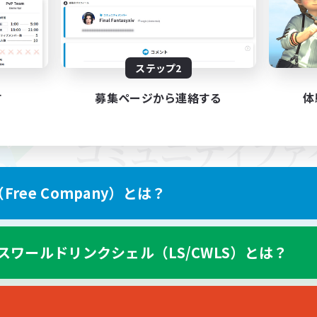
ステップ2
す
募集ページから連絡する
体
ree Company）とは？
スワールドリンクシェル（LS/CWLS）とは？
スマートフォン版へ