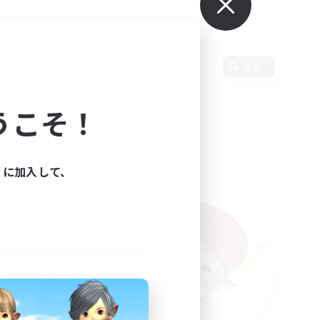
変更
うこそ！
ィに加入して、
た。