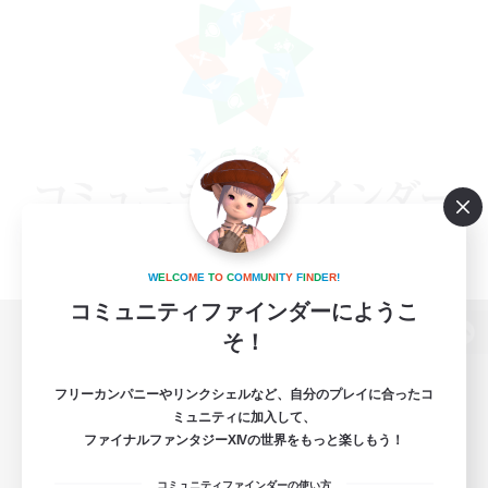
W
E
L
C
O
M
E
T
O
C
O
M
M
U
N
I
T
Y
F
I
N
D
E
R
!
コミュニティファインダーにようこ
そ！
パソコン版へ
フリーカンパニーやリンクシェルなど、自分のプレイに合ったコ
ミュニティに加入して、
ファイナルファンタジーXIVの世界をもっと楽しもう！
関連商品
e-STOREで購入
コミュニティファインダーの使い方