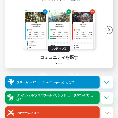
ゲームダウンロード
Official Information
/
X
News
YouTube
ステップ1
コミュニティを探す
Instagram
Twitch
フリーカンパニー（Free Company）とは？
LINE
Bluesky
リンクシェル/クロスワールドリンクシェル（LS/CWLS）と
は？
レーティング制度について
プライバシーポリシー
著作権について
サポートセンター
PvPチームとは？