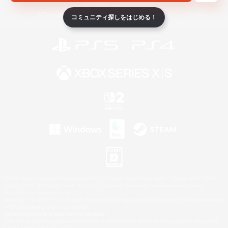
ライセンス
ルール＆ポリシー
利用者情報の外部送信について
コミュニティ探しをはじめる！
©2026 Sony Interactive Entertainment LLC."PlayStation Family Mark", "PlayStation", "PS5
logo", "PS5", "PS4 logo" and "PS4" are registered trademarks or trademarks of Sony
Interactive Entertainment Inc.
Microsoft, the XBOX Sphere mark, the Series X|S logo and XBOX Series X|S are trademarks
of the Microsoft group of companies.
Nintendo Switch is a trademark of Nintendo.
Windows is either a registered trademark or trademark of Microsoft Corporation in the United