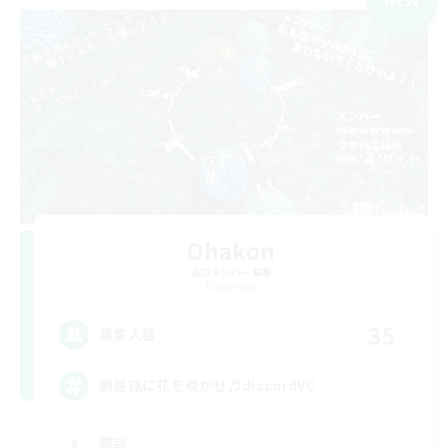
Ohakon
追加メンバー募集
Elemental
35
募集人数
朝昼話に花を咲かせ♬discordVC
雑談