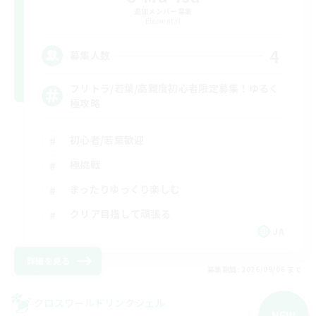
追加メンバー募集
Elemental
4
募集人数
フリトラ/若葉/高難度初心者限定募集！ゆるく
極攻略
初心者/若葉歓迎
極挑戦
まったりゆっくり楽しむ
クリア目指して頑張る
JA
詳細を見る
募集期間: 2026/09/06 まで
クロスワールドリンクシェル
NEW