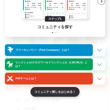
ステップ1
コミュニティを探す
フリーカンパニー（Free Company）とは？
立ち上げメンバー募集
Elemental
リンクシェル/クロスワールドリンクシェル（LS/CWLS）と
は？
14
募集人数
PvPチームとは？
基本VCなし！戦闘苦手ギミック不安歓迎！極
と零式
コミュニティ探しをはじめる！
立ち上げメンバー募集
極挑戦