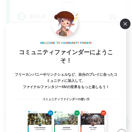
Elemental
10
募集人数
悩みや辛いことはありませんか？？VCあり！
W
E
L
C
O
M
E
T
O
C
O
M
M
U
N
I
T
Y
F
I
N
D
E
R
!
まったりゆっくり楽しむ
コミュニティファインダーにようこ
雑談
そ！
社会人中心
フリーカンパニーやリンクシェルなど、自分のプレイに合ったコ
なんでも楽しむ
ミュニティに加入して、
JA
ファイナルファンタジーXIVの世界をもっと楽しもう！
詳細を見る
コミュニティファインダーの使い方
募集期間: 2026/09/06 まで
クロスワールドリンクシェル
NEW