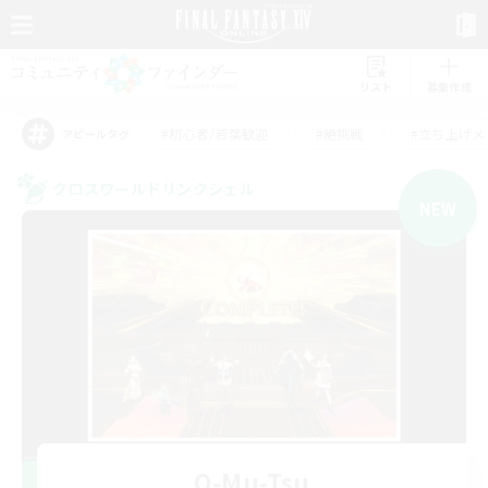
リスト
募集作成
#初心者/若葉歓迎
#絶挑戦
#立ち上げメ
アピールタグ
クロスワールドリンクシェル
NEW
O-Mu-Tsu