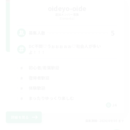
oideyo-oide
追加メンバー募集
Elemental
5
募集人数
DC不問♡うぉぉぉぉぉ♡社会人が多い
よ！！！
初心者/若葉歓迎
復帰者歓迎
体験歓迎
まったりゆっくり楽しむ
JA
詳細を見る
募集期間: 2026/09/05 まで