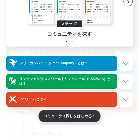
ステップ1
コミュニティを探す
Chawanmushi takenoko
追加メンバー募集
Elemental
フリーカンパニー（Free Company）とは？
1
募集人数
リンクシェル/クロスワールドリンクシェル（LS/CWLS）と
は？
茶碗蒸し
PvPチームとは？
極挑戦
コミュニティ探しをはじめる！
クリア目指して頑張る
なんでも楽しむ