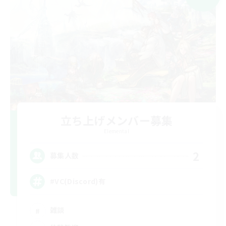
立ち上げメンバー募集
Elemental
2
募集人数
#VC(Discord)有
雑談