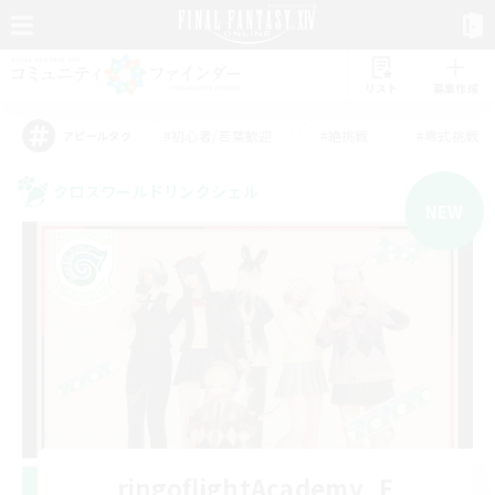
リスト
募集作成
#初心者/若葉歓迎
#絶挑戦
#零式挑戦
アピールタグ
クロスワールドリンクシェル
NEW
ringoflightAcademy_E