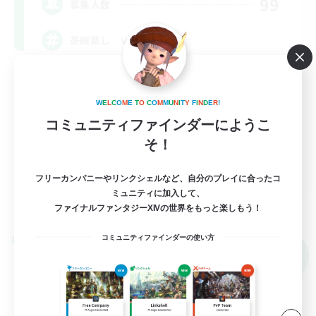
99
募集人数
茶碗蒸し VC無し！！
初心者/若葉歓迎
復帰者歓迎
W
E
L
C
O
M
E
T
O
C
O
M
M
U
N
I
T
Y
F
I
N
D
E
R
!
コミュニティファインダーにようこ
なんでも楽しむ
そ！
体験歓迎
JA
フリーカンパニーやリンクシェルなど、自分のプレイに合ったコ
ミュニティに加入して、
詳細を見る
ファイナルファンタジーXIVの世界をもっと楽しもう！
募集期間: 2026/09/06 まで
コミュニティファインダーの使い方
クロスワールドリンクシェル
NEW