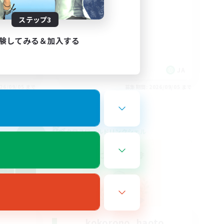
立ち上げメンバー募集
クリア目指して頑張る
ステップ3
験してみる＆加入する
JA
JA
26/09/05 まで
募集期間: 2026/09/05 まで
クロスワールドリンクシェル
NEW
kokorono_haoto