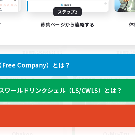
アレキ攻略、武器コンプ
F.A.T.E.専用CWLS
ステップ2
上げメンバー募集
初心者/若葉歓迎
戦
復帰者歓迎
す
募集ページから連絡する
体
ア目指して頑張る
レベリング
人中心
まったりゆっくり楽しむ
JA
募集期間: 2026/09/05 まで
募集期間: 20
ree Company）とは？
ワールドリンクシェル
クロスワールドリンクシェル
NEW
スワールドリンクシェル（LS/CWLS）とは？
Ohakon
O-Mu-Tsu