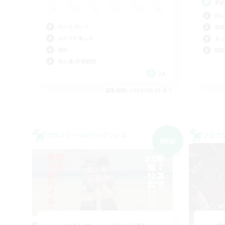
#V
初心
ロールプレイ
復帰
なんでも楽しむ
まっ
雑談
雑談
初心者/若葉歓迎
JA
募集期間: 2026/09/05 まで
クロスワールドリンクシェル
クロス
NEW