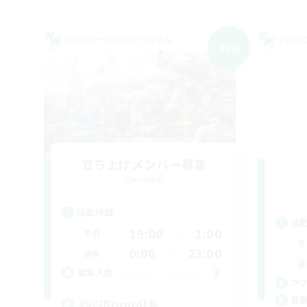
クロスワールドリンクシェル
クロス
NEW
立ち上げメンバー募集
Elemental
活動時間
活
19:00
1:00
平日
平
0:00
23:00
週末
週
3
募集人数
ア
募
#VC(Discord)有