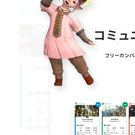
クロスワールドリンクシェル
クロス
NEW
コミュ
フリーカンパ
Chawanmushi LoveClub
追加メンバー募集
Elemental
活動時間
活
20:00
24:00
平日
平
16:00
24:00
週末
週
15
アクティブメンバー数
ア
99
募集人数
募