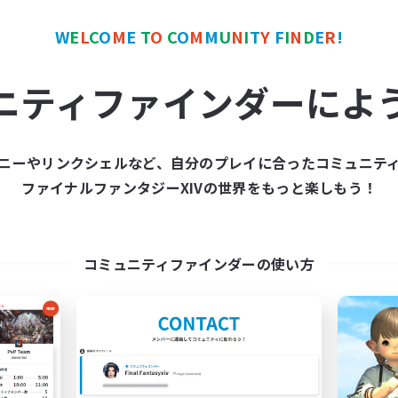
W
E
L
C
O
M
E
T
O
C
O
M
M
U
N
I
T
Y
F
I
N
D
E
R
!
ワールドリンクシェル
クロスワールドリンクシェル
NEW
ニティファインダーによ
ニーやリンクシェルなど、自分のプレイに合ったコミュニテ
ファイナルファンタジーXIVの世界をもっと楽しもう！
zetubuki-atumeru
F.A.T.E. Club
追加メンバー募集
追加メンバー募集
Elemental
Elemental
コミュニティファインダーの使い方
動時間
活動時間
22:00
24:00
20:00
日
平日
22:00
24:00
20:00
末
週末
5
クティブメンバー数
アクティブメンバー数
3
集人数
募集人数