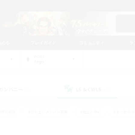
始める
プレイガイド
コミュニティ
ラ
WORLD
Aegis
カンパニー
LS & CWLS
(26)
(108)
#零式挑戦
#立ち上げメンバー募集
#社会人中心
#まったり
#体験歓迎
#クラフター中心
#ギャザラー中心
#ロー
ング
#演奏
#ミラプリ（ミラージュプリズム）
#クリア目指