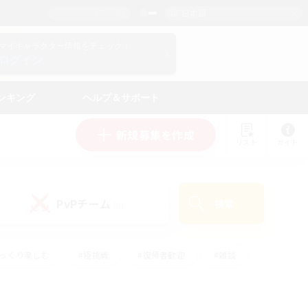
日本語
マイキャラクター情報をチェック！
ログイン
ンキング
ヘルプ＆サポート
新規募集を作成
リスト
ガイド
PvPチーム
検索
(0)
ゆっくり楽しむ
#極挑戦
#復帰者歓迎
#雑談
ルプレイ
#トレジャーハント
#レベリング
して頑張る
#プレイヤー主催イベント