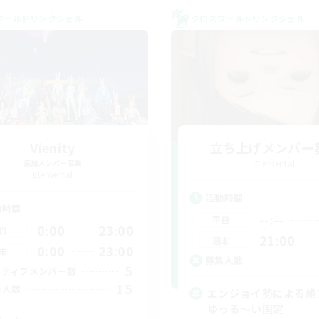
ワールドリンクシェル
クロスワールドリンクシェル
Vienity
立ち上げメンバー
追加メンバー募集
Elemental
Elemental
活動時間
動時間
--:--
平日
0:00
23:00
日
21:00
週末
0:00
23:00
末
募集人数
5
クティブメンバー数
15
集人数
エンジョイ勢による絶
ゆっる〜い固定