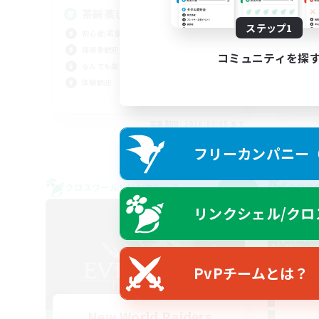
茶碗蒸し VC無し！！
絶
ステップ1
初心者/若葉歓迎
立ち
復帰者歓迎
絶挑
コミュニティを探
なんでも楽しむ
クリ
体験歓迎
社会
JA
募集期間: 2026/09/05 まで
フリーカンパニー（F
クロスワールドリンクシェル
クロス
NEW
リンクシェル/クロ
PvPチームとは？
New World Raiders