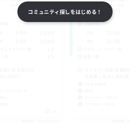
追加メンバー募集
追加メンバー募集
Elemental
Elemental
コミュニティ探しをはじめる！
動時間
活動時間
5:00
15:00
21:00
日
平日
5:00
15:00
21:00
末
週末
10
クティブメンバー数
アクティブメンバー数
35
集人数
募集人数
昼話に花を咲かせ
フリトラ/若葉/高難度
iscordVC
定募集！ゆるく極攻略
初心者/若葉歓迎
たりゆっくり楽しむ
極挑戦
歓迎
まったりゆっくり楽しむ
者歓迎
クリア目指して頑張る
JA
募集期間: 2026/09/05 まで
募集期間: 20