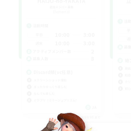
HAIJO-no-YAKATA
追加メンバー募集
Elemental
活
活動時間
平
10:00
3:00
平日
週
10:00
3:00
週末
募
2
アクティブメンバー数
8
募集人数
絶
絶挑
Discord鯖(vc任意)
社会
スクリーンショット撮影
クリ
まったりゆっくり楽しむ
初心
なんでも楽しむ
ミラプリ（ミラージュプリズム）
JA
募集期間: 2026/09/05 まで