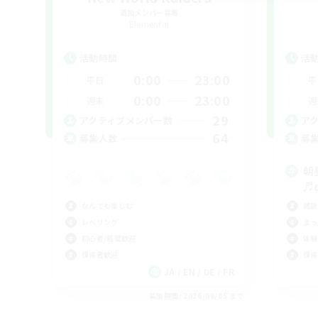
追加メンバー募集
Elemental
活動時間
活
0:00
23:00
平日
平
0:00
23:00
週末
週
29
アクティブメンバー数
ア
64
募集人数
募
朝
♬d
なんでも楽しむ
雑談
レベリング
まっ
初心者/若葉歓迎
体験
復帰者歓迎
復帰
JA / EN / DE / FR
募集期間: 2026/09/05 まで