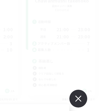
Chawanmushi takenoko
追加メンバー募集
Elemental
活動時間
1:00
21:00
23:00
平日
2:00
21:00
23:00
週末
3
7
アクティブメンバー数
10
1
募集人数
茶碗蒸し
極挑戦
クリア目指して頑張る
なんでも楽しむ
初心者/若葉歓迎
JA
JA
26/09/05 まで
募集期間: 2026/09/05 まで