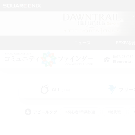
ニュース
FFXIVを
DATA CENTER
Elemental
ALL
フリー
(134)
アピールタグ
#初心者/若葉歓迎
#絶挑戦
#モブハント
#学生中心
#なんでも楽しむ
#スクリーンショット撮影
#ハウジ