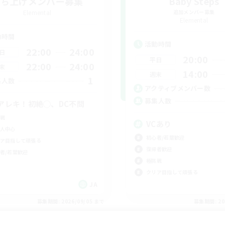
立ち上げメンバー募集
Baby Steps
Elemental
追加メンバー募集
Elemental
動時間
活動時間
22:00
24:00
日
20:00
平日
22:00
24:00
末
14:00
週末
1
集人数
アクティブメンバー数
募集人数
アレキ！初絶◯、DC不問
戦
VCあり
人中心
初心者/若葉歓迎
ア目指して頑張る
復帰者歓迎
者/若葉歓迎
極挑戦
クリア目指して頑張る
JA
募集期間: 2026/09/05 まで
募集期間: 20