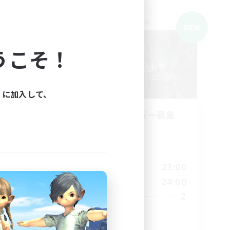
クロスワールドリンクシェル
NEW
うこそ！
ィに加入して、
立ち上げメンバー募集
Elemental
活動時間
21:00
23:00
平日
2:00
21:00
24:00
週末
2:00
2
募集人数
15
20
絶エデン