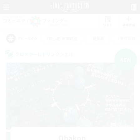
リスト
募集作成
#初心者/若葉歓迎
#絶挑戦
#零式挑戦
アピールタグ
クロスワールドリンクシェル
NEW
Ohakon