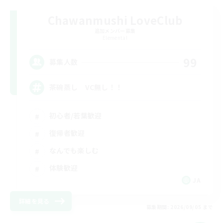
Chawanmushi LoveClub
追加メンバー募集
Elemental
99
募集人数
茶碗蒸し VC無し！！
初心者/若葉歓迎
復帰者歓迎
なんでも楽しむ
体験歓迎
JA
詳細を見る
募集期間: 2026/09/05 まで