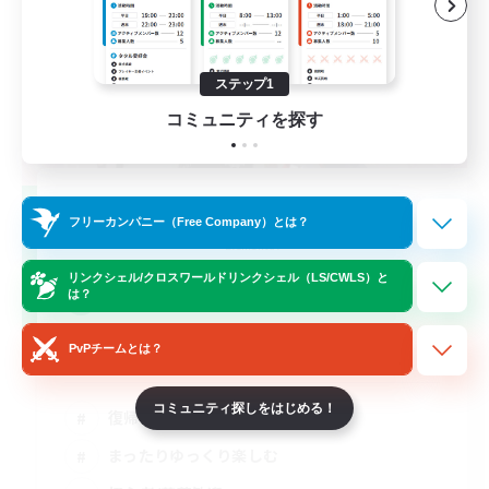
ステップ1
コミュニティを探す
night-owl
フリーカンパニー（Free Company）とは？
追加メンバー募集
Elemental
リンクシェル/クロスワールドリンクシェル（LS/CWLS）と
5
は？
募集人数
PvPチームとは？
深夜民
コミュニティ探しをはじめる！
復帰者歓迎
まったりゆっくり楽しむ