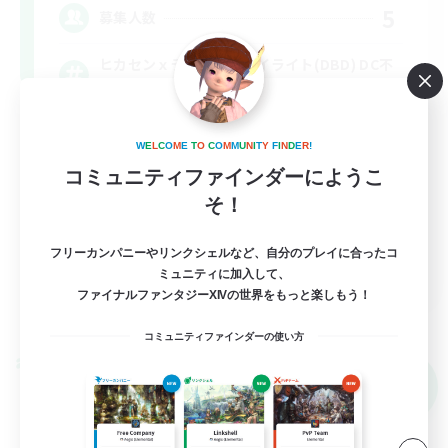
5
募集人数
ヒカセンｘデッドバイデイライト(DBD) DC不
問
社会人中心
W
E
L
C
O
M
E
T
O
C
O
M
M
U
N
I
T
Y
F
I
N
D
E
R
!
まったりゆっくり楽しむ
コミュニティファインダーにようこ
そ！
初心者/若葉歓迎
なんでも楽しむ
フリーカンパニーやリンクシェルなど、自分のプレイに合ったコ
JA
ミュニティに加入して、
ファイナルファンタジーXIVの世界をもっと楽しもう！
詳細を見る
募集期間: 2026/09/05 まで
コミュニティファインダーの使い方
クロスワールドリンクシェル
NEW