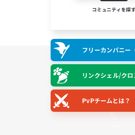
コミュニティを探
フリーカンパニー（F
リンクシェル/クロ
PvPチームとは？
X
/
News