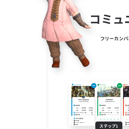
コミ
コミュ
コミュニ
自分に合っ
フリーカンパ
ステップ1