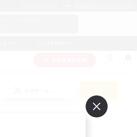
日本語
マイキャラクター情報をチェック！
ログイン
ンキング
ヘルプ＆サポート
新規募集を作成
リスト
ガイド
PvPチーム
検索
(0)
で