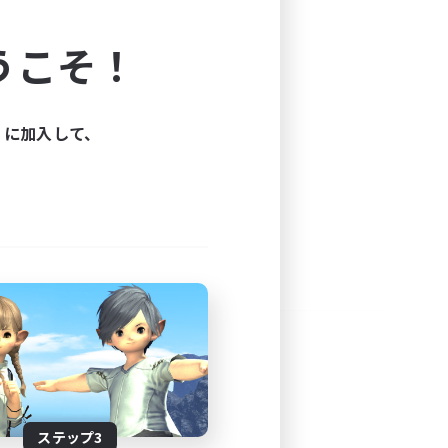
よう！
うこそ！
できます。
と楽しもう！
ィに加入して、
ステップ3