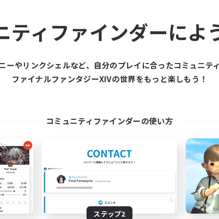
ュニティメンバーを集め
ニティファインダーによ
ティファインダーは、一緒に冒険する仲間を募集することが
た仲間を集めて、ファイナルファンタジーXIVの世界をもっ
ニーやリンクシェルなど、自分のプレイに合ったコミュニテ
ファイナルファンタジーXIVの世界をもっと楽しもう！
新規募集を作成する
コミュニティファインダーの使い方
ステップ2