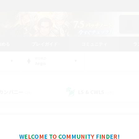
始める
プレイガイド
コミュニティ
ラ
WORLD
Aegis
カンパニー
LS & CWLS
(28)
(109)
コミュニティファインダー
W
E
L
C
O
M
E
T
O
C
O
M
M
U
N
I
T
Y
F
I
N
D
E
R
!