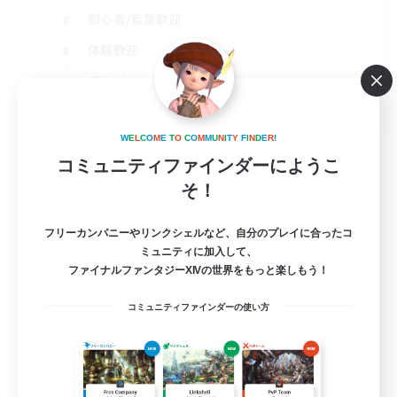
初心者/若葉歓迎
体験歓迎
プレイヤー主催イベント
JA / EN
詳細を見る
W
E
L
C
O
M
E
T
O
C
O
M
M
U
N
I
T
Y
F
I
N
D
E
R
!
募集期間: 2026/09/01 まで
コミュニティファインダーにようこ
そ！
フリーカンパニーやリンクシェルなど、自分のプレイに合ったコ
ミュニティに加入して、
ファイナルファンタジーXIVの世界をもっと楽しもう！
コミュニティファインダーの使い方