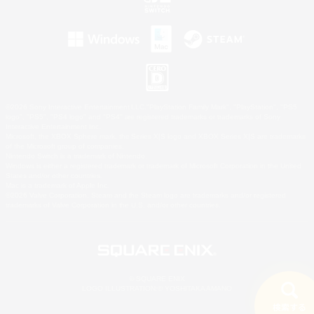
©2026 Sony Interactive Entertainment LLC."PlayStation Family Mark", "PlayStation", "PS5
logo", "PS5", "PS4 logo" and "PS4" are registered trademarks or trademarks of Sony
Interactive Entertainment Inc.
Microsoft, the XBOX Sphere mark, the Series X|S logo and XBOX Series X|S are trademarks
of the Microsoft group of companies.
Nintendo Switch is a trademark of Nintendo.
Windows is either a registered trademark or trademark of Microsoft Corporation in the United
States and/or other countries.
Mac is a trademark of Apple Inc.
©2026 Valve Corporation. Steam and the Steam logo are trademarks and/or registered
trademarks of Valve Corporation in the U.S. and/or other countries.
© SQUARE ENIX
LOGO ILLUSTRATION:© YOSHITAKA AMANO
検索する