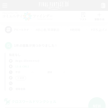
リスト
募集作成
#初心者/若葉歓迎
#絶挑戦
#立ち上げメ
アピールタグ
1件の募集が見つかりました！
指定なし
Aegis (Elemental)
LS & CWLS
平日
週末
＃演奏
使用言語
クロスワールドリンクシェル
NEW