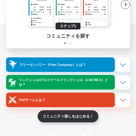
ステップ1
コミュニティを探す
パソコン版へ
フリーカンパニー（Free Company）とは？
関連商品
e-STOREで購入
ゲームダウンロード
リンクシェル/クロスワールドリンクシェル（LS/CWLS）と
は？
Official Information
PvPチームとは？
コミュニティ探しをはじめる！
/
X
News
YouTube