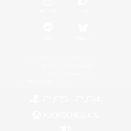
Instagram
Twitch
LINE
Bluesky
レーティング制度について
プライバシーポリシー
著作権について
サポートセンター
ライセンス
ルール＆ポリシー
利用者情報の外部送信について