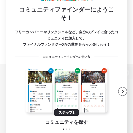
W
E
L
C
O
M
E
T
O
C
O
M
M
U
N
I
T
Y
F
I
N
D
E
R
!
コミュニティファインダーにようこ
そ！
フリーカンパニーやリンクシェルなど、自分のプレイに合ったコ
ミュニティに加入して、
ファイナルファンタジーXIVの世界をもっと楽しもう！
コミュニティファインダーの使い方
パソコン版へ
関連商品
e-STOREで購入
ステップ1
ゲームダウンロード
コミュニティを探す