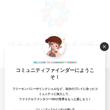
W
E
L
C
O
M
E
T
O
C
O
M
M
U
N
I
T
Y
F
I
N
D
E
R
!
コミュニティファインダーにようこ
そ！
パソコン版へ
フリーカンパニーやリンクシェルなど、自分のプレイに合ったコ
ミュニティに加入して、
ファイナルファンタジーXIVの世界をもっと楽しもう！
関連商品
e-STOREで購入
コミュニティファインダーの使い方