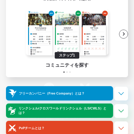
ゲームダウンロード
Official Information
/
X
News
YouTube
ステップ1
コミュニティを探す
Instagram
Twitch
フリーカンパニー（Free Company）とは？
LINE
Bluesky
リンクシェル/クロスワールドリンクシェル（LS/CWLS）と
は？
レーティング制度について
プライバシーポリシー
著作権について
サポートセンター
PvPチームとは？