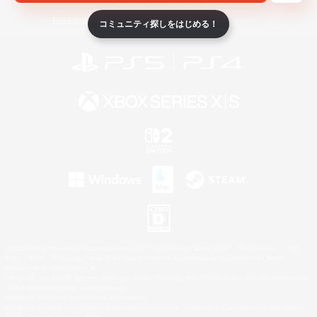
ライセンス
ルール＆ポリシー
利用者情報の外部送信について
コミュニティ探しをはじめる！
©2026 Sony Interactive Entertainment LLC."PlayStation Family Mark", "PlayStation", "PS5
logo", "PS5", "PS4 logo" and "PS4" are registered trademarks or trademarks of Sony
Interactive Entertainment Inc.
Microsoft, the XBOX Sphere mark, the Series X|S logo and XBOX Series X|S are trademarks
of the Microsoft group of companies.
Nintendo Switch is a trademark of Nintendo.
Windows is either a registered trademark or trademark of Microsoft Corporation in the United