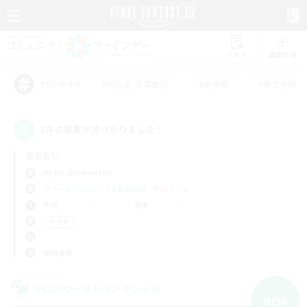
リスト
募集作成
#初心者/若葉歓迎
#絶挑戦
#零式挑戦
アピールタグ
1件の募集が見つかりました！
指定なし
Aegis (Elemental)
フリーカンパニー
LS & CWLS
PvPチーム
平日
週末
＃演奏
使用言語
クロスワールドリンクシェル
NEW