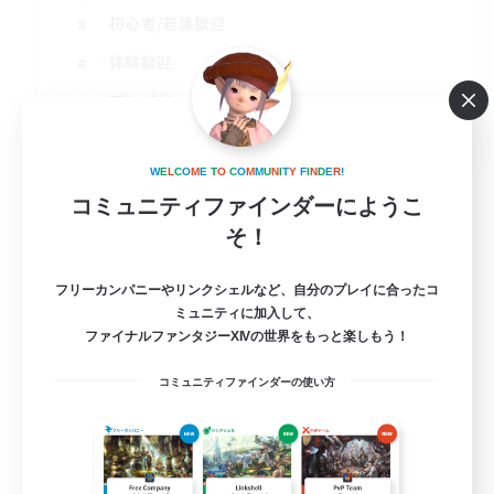
初心者/若葉歓迎
体験歓迎
プレイヤー主催イベント
JA / EN
詳細を見る
W
E
L
C
O
M
E
T
O
C
O
M
M
U
N
I
T
Y
F
I
N
D
E
R
!
募集期間: 2026/09/01 まで
コミュニティファインダーにようこ
そ！
フリーカンパニーやリンクシェルなど、自分のプレイに合ったコ
ミュニティに加入して、
ファイナルファンタジーXIVの世界をもっと楽しもう！
コミュニティファインダーの使い方