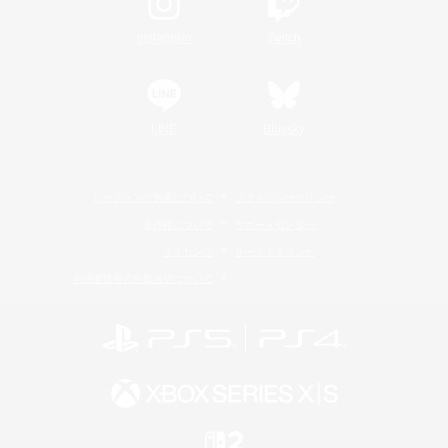
Instagram
Twitch
LINE
Bluesky
レーティング制度について
プライバシーポリシー
著作権について
サポートセンター
ライセンス
ルール＆ポリシー
利用者情報の外部送信について