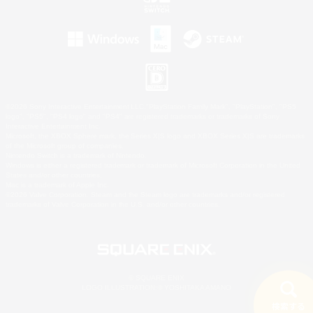
©2026 Sony Interactive Entertainment LLC."PlayStation Family Mark", "PlayStation", "PS5
logo", "PS5", "PS4 logo" and "PS4" are registered trademarks or trademarks of Sony
Interactive Entertainment Inc.
Microsoft, the XBOX Sphere mark, the Series X|S logo and XBOX Series X|S are trademarks
of the Microsoft group of companies.
Nintendo Switch is a trademark of Nintendo.
Windows is either a registered trademark or trademark of Microsoft Corporation in the United
States and/or other countries.
Mac is a trademark of Apple Inc.
©2026 Valve Corporation. Steam and the Steam logo are trademarks and/or registered
trademarks of Valve Corporation in the U.S. and/or other countries.
© SQUARE ENIX
LOGO ILLUSTRATION:© YOSHITAKA AMANO
検索する