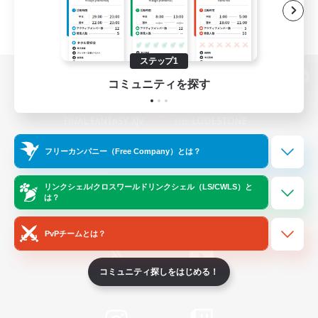
ステップ1
コミュニティを探す
パソコン版へ
フリーカンパニー（Free Company）とは？
関連商品
e-STOREで購入
ゲームダウンロード
リンクシェル/クロスワールドリンクシェル（LS/CWLS）と
は？
Official Information
PvPチームとは？
コミュニティ探しをはじめる！
/
X
News
YouTube