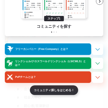
ステップ1
コミュニティを探す
立ち上げメンバー募集
フリーカンパニー（Free Company）とは？
Elemental
6
リンクシェル/クロスワールドリンクシェル（LS/CWLS）と
募集人数
は？
VC無し、金土22:00〜
PvPチームとは？
立ち上げメンバー募集
コミュニティ探しをはじめる！
社会人中心
初心者/若葉歓迎