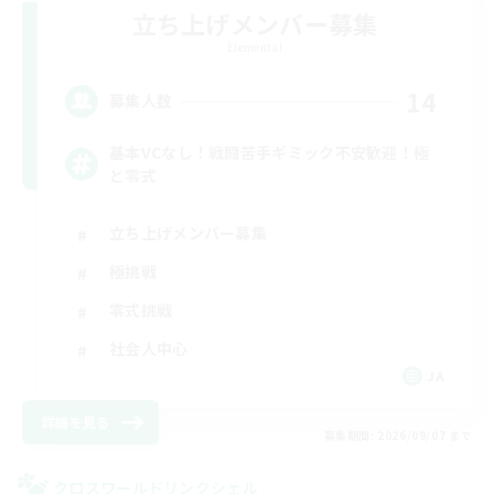
立ち上げメンバー募集
Elemental
14
募集人数
基本VCなし！戦闘苦手ギミック不安歓迎！極
と零式
立ち上げメンバー募集
極挑戦
零式挑戦
社会人中心
JA
詳細を見る
募集期間: 2026/09/07 まで
クロスワールドリンクシェル