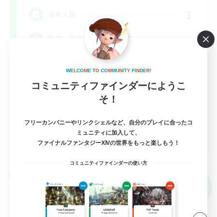
3
募集人数
絶アレキ攻略、武器コンプ
立ち上げメンバー募集
W
E
L
C
O
M
E
T
O
C
O
M
M
U
N
I
T
Y
F
I
N
D
E
R
!
絶挑戦
コミュニティファインダーにようこ
そ！
クリア目指して頑張る
社会人中心
フリーカンパニーやリンクシェルなど、自分のプレイに合ったコ
JA
ミュニティに加入して、
ファイナルファンタジーXIVの世界をもっと楽しもう！
詳細を見る
募集期間: 2026/09/07 まで
コミュニティファインダーの使い方
クロスワールドリンクシェル
NEW