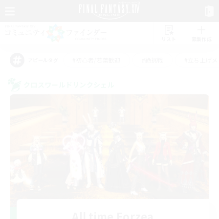
リスト
募集作成
#初心者/若葉歓迎
#絶挑戦
#立ち上げメ
アピールタグ
クロスワールドリンクシェル
All time Eorzea