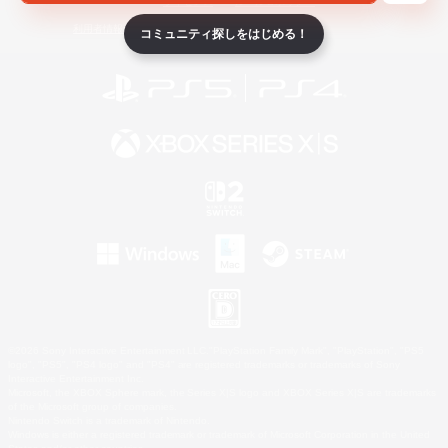
ライセンス
ルール＆ポリシー
利用者情報の外部送信について
コミュニティ探しをはじめる！
©2026 Sony Interactive Entertainment LLC."PlayStation Family Mark", "PlayStation", "PS5
logo", "PS5", "PS4 logo" and "PS4" are registered trademarks or trademarks of Sony
Interactive Entertainment Inc.
Microsoft, the XBOX Sphere mark, the Series X|S logo and XBOX Series X|S are trademarks
of the Microsoft group of companies.
Nintendo Switch is a trademark of Nintendo.
Windows is either a registered trademark or trademark of Microsoft Corporation in the United