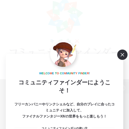
W
E
L
C
O
M
E
T
O
C
O
M
M
U
N
I
T
Y
F
I
N
D
E
R
!
コミュニティファインダーにようこ
そ！
パソコン版へ
フリーカンパニーやリンクシェルなど、自分のプレイに合ったコ
ミュニティに加入して、
ファイナルファンタジーXIVの世界をもっと楽しもう！
関連商品
e-STOREで購入
コミュニティファインダーの使い方