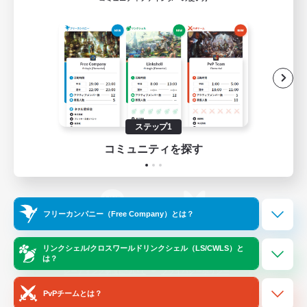
ゲームダウンロード
Official Information
/
X
News
YouTube
ステップ1
コミュニティを探す
Instagram
Twitch
フリーカンパニー（Free Company）とは？
LINE
Bluesky
リンクシェル/クロスワールドリンクシェル（LS/CWLS）と
は？
レーティング制度について
プライバシーポリシー
著作権について
サポートセンター
PvPチームとは？