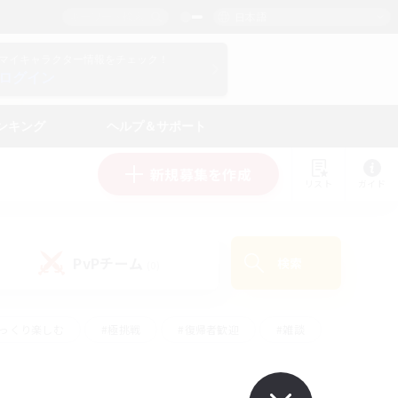
日本語
マイキャラクター情報をチェック！
ログイン
ンキング
ヘルプ＆サポート
新規募集を作成
リスト
ガイド
PvPチーム
検索
(0)
ゆっくり楽しむ
#極挑戦
#復帰者歓迎
#雑談
#ハウジング
#トレジャーハント
#レベリング
#プレイヤー主催イベント