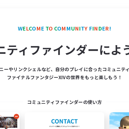
＃ロールプレイ
使用言語
W
E
L
C
O
M
E
T
O
C
O
M
M
U
N
I
T
Y
F
I
N
D
E
R
!
ニティファインダーによ
ニーやリンクシェルなど、自分のプレイに合ったコミュニテ
ファイナルファンタジーXIVの世界をもっと楽しもう！
募集数 0件
集が見つかりませんでし
コミュニティファインダーの使い方
条件を変えて検索してみるでっす！