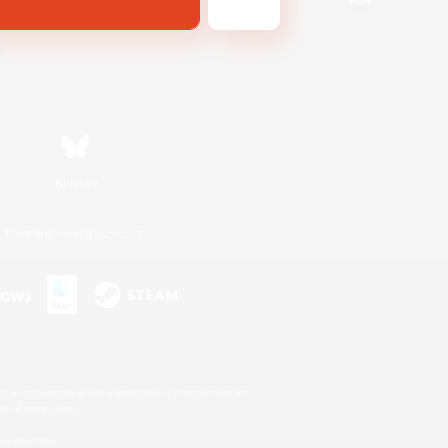
Bluesky
利用者情報の外部送信について
s or trademarks of Sony Interactive Entertainment Inc.
up of companies.
er countries.