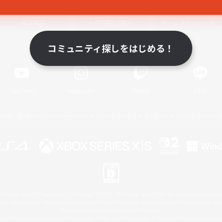
関連商品
e-STOREで購入
ゲームダウンロード
コミュニティ探しをはじめる！
Official Information
YouTube
Instagram
Twitch
LINE
著作権について
プライバシーポリシー
サポートセンター
ライセンス
ルール＆ポリシー
 Family Mark", "PlayStation", "PS5 logo", "PS5", "PS4 logo" and "PS4" are registered trademark
XBOX Sphere mark, the Series X|S logo and XBOX Series X|S are trademarks of the Microsoft gro
Nintendo Switch is a trademark of Nintendo.
ither a registered trademark or trademark of Microsoft Corporation in the United States and/or oth