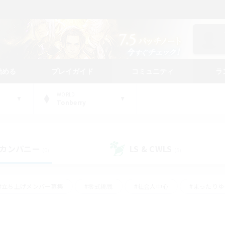
始める
プレイガイド
コミュニティ
ラ
WORLD
Tonberry
カンパニー
LS & CWLS
(0)
(5)
#立ち上げメンバー募集
#零式挑戦
#社会人中心
#まったり
体験歓迎
#クラフター中心
#ロールプレイ
#ギャザラー中心
ージュプリズム）
#スクリーンショット撮影
#クリア目指して頑張る