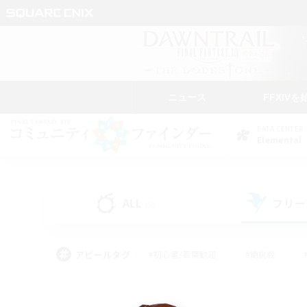
ニュース
FFXIVを
DATA CENTER
Elemental
ALL
フリー
(5)
アピールタグ
#初心者/若葉歓迎
#絶挑戦
#学生中心
#なんでも楽しむ
#モブハント
#
#演奏
#ミラプリ（ミラ