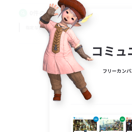
0件の募集が見つかりました！
指定なし
平日
週末
コミュ
フリーカンパ
募