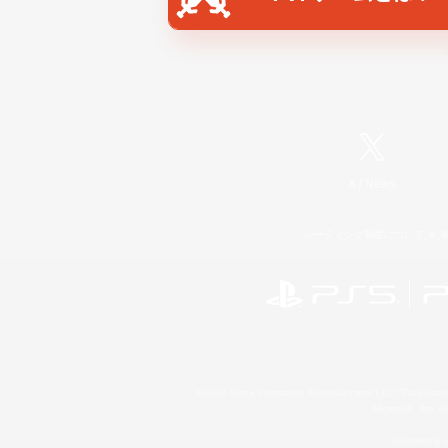
X
/
News
レーティング制度について
©2026 Sony Interactive Entertainment LLC."PlayStation
Microsoft, the 
Windows is e