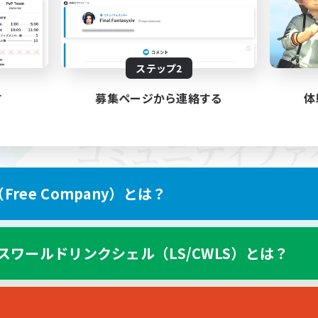
ステップ2
す
募集ページから連絡する
体
ree Company）とは？
スワールドリンクシェル（LS/CWLS）とは？
スマートフォン版へ