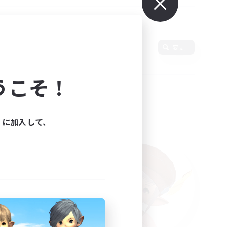
変更
うこそ！
ィに加入して、
た。