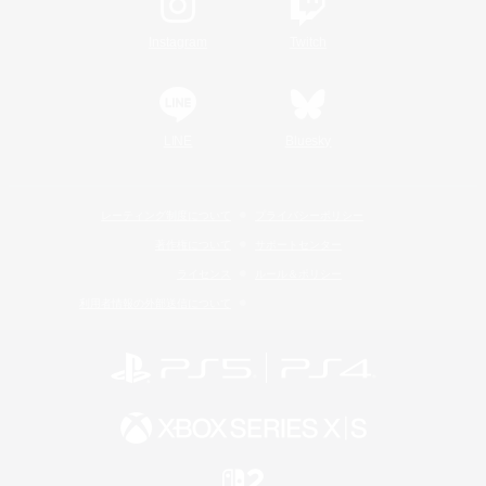
Instagram
Twitch
LINE
Bluesky
レーティング制度について
プライバシーポリシー
著作権について
サポートセンター
ライセンス
ルール＆ポリシー
利用者情報の外部送信について