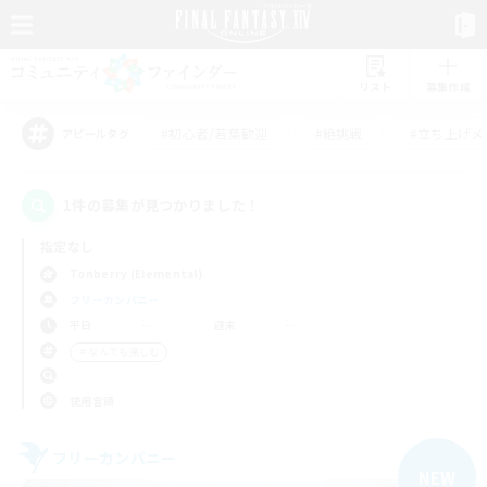
リスト
募集作成
#初心者/若葉歓迎
#絶挑戦
#立ち上げメ
アピールタグ
1件の募集が見つかりました！
指定なし
Tonberry (Elemental)
フリーカンパニー
平日
週末
＃なんでも楽しむ
使用言語
フリーカンパニー
NEW