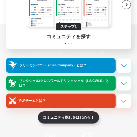
ステップ1
コミュニティを探す
パソコン版へ
フリーカンパニー（Free Company）とは？
関連商品
e-STOREで購入
ゲームダウンロード
リンクシェル/クロスワールドリンクシェル（LS/CWLS）と
は？
Official Information
PvPチームとは？
コミュニティ探しをはじめる！
/
X
News
YouTube