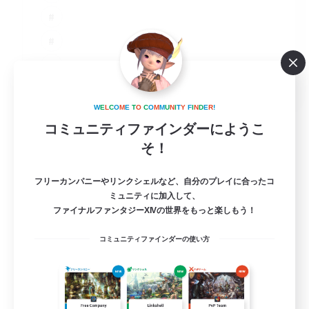
JA
詳細を見る
W
E
L
C
O
M
E
T
O
C
O
M
M
U
N
I
T
Y
F
I
N
D
E
R
!
募集期間: 2026/09/01 まで
コミュニティファインダーにようこ
そ！
フリーカンパニーやリンクシェルなど、自分のプレイに合ったコ
ミュニティに加入して、
ファイナルファンタジーXIVの世界をもっと楽しもう！
コミュニティファインダーの使い方