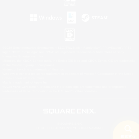
©2026 Sony Interactive Entertainment LLC."PlayStation Family Mark", "PlayStation", "PS5
logo", "PS5", "PS4 logo" and "PS4" are registered trademarks or trademarks of Sony
Interactive Entertainment Inc.
Microsoft, the XBOX Sphere mark, the Series X|S logo and XBOX Series X|S are trademarks
of the Microsoft group of companies.
Nintendo Switch is a trademark of Nintendo.
Windows is either a registered trademark or trademark of Microsoft Corporation in the United
States and/or other countries.
Mac is a trademark of Apple Inc.
©2026 Valve Corporation. Steam and the Steam logo are trademarks and/or registered
trademarks of Valve Corporation in the U.S. and/or other countries.
© SQUARE ENIX
LOGO ILLUSTRATION:© YOSHITAKA AMANO
検索する