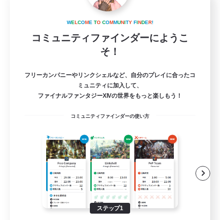
Spirit of Ranunculus
追加メンバー募集
W
E
L
C
O
M
E
T
O
C
O
M
M
U
N
I
T
Y
F
I
N
D
E
R
!
Tonberry [Elemental]
コミュニティファインダーにようこ
--
そ！
募集人数
フリーカンパニーやリンクシェルなど、自分のプレイに合ったコ
自由
ミュニティに加入して、
ファイナルファンタジーXIVの世界をもっと楽しもう！
まったりゆっくり楽しむ
コミュニティファインダーの使い方
社会人中心
初心者/若葉歓迎
復帰者歓迎
JA
詳細を見る
募集期間: 2026/09/04 まで
ステップ1