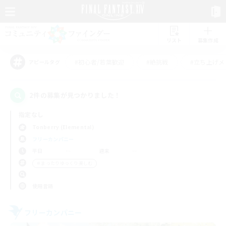
リスト
募集作成
#初心者/若葉歓迎
#絶挑戦
#立ち上げメ
アピールタグ
2件の募集が見つかりました！
指定なし
Tonberry (Elemental)
フリーカンパニー
平日
週末
＃まったりゆっくり楽しむ
使用言語
フリーカンパニー