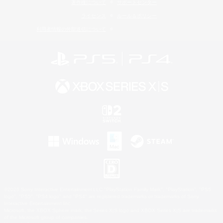
著作権について
サポートセンター
ライセンス
ルール＆ポリシー
利用者情報の外部送信について
©2026 Sony Interactive Entertainment LLC."PlayStation Family Mark", "PlayStation", "PS5
logo", "PS5", "PS4 logo" and "PS4" are registered trademarks or trademarks of Sony
Interactive Entertainment Inc.
Microsoft, the XBOX Sphere mark, the Series X|S logo and XBOX Series X|S are trademarks
of the Microsoft group of companies.