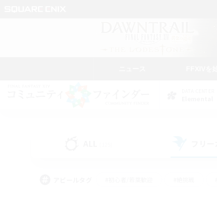
ニュース
FFXIVを
DATA CENTER
Elemental
ALL
フリー
(125)
アピールタグ
#初心者/若葉歓迎
#絶挑戦
#学生中心
#なんでも楽しむ
#モブハント
#
#演奏
#ミラプリ（ミラ