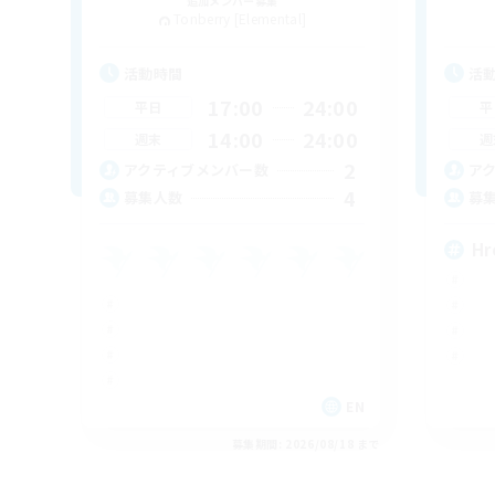
追加メンバー募集
Tonberry [Elemental]
活動時間
活
17:00
24:00
平日
平
14:00
24:00
週末
週
2
アクティブメンバー数
ア
4
募集人数
募
Hr
EN
募集期間: 2026/08/18 まで