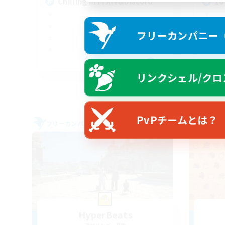
Chilling in FFXIV&Discord
18
フリーカンパニー（F
EN
リンクシェル/クロ
募集期間: 2026/08/28 まで
PvPチームとは？
フリーカンパニー
フリー
HyperBeats