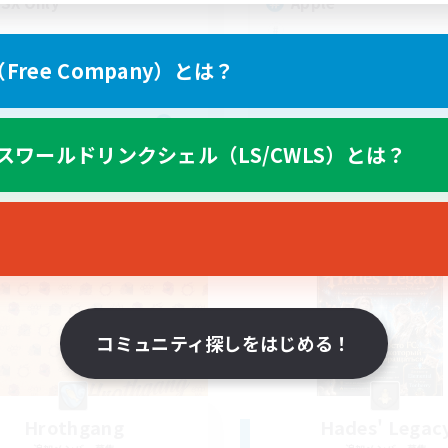
 SX Only
Apple
ree Company）とは？
EN
スワールドリンクシェル（LS/CWLS）とは？
募集期間: 2026/08/26 まで
募集期間: 20
カンパニー
フリーカンパニー
コミュニティ探しをはじめる！
Hrothgang
Hades' Legac