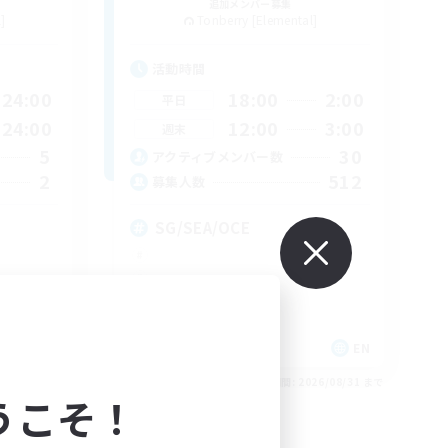
追加メンバー募集
]
Tonberry [Elemental]
活動時間
24:00
18:00
2:00
平日
24:00
12:00
3:00
週末
5
30
アクティブメンバー数
2
512
募集人数
SG/SEA/OCE
JA
EN
26/09/01 まで
募集期間: 2026/08/31 まで
うこそ！