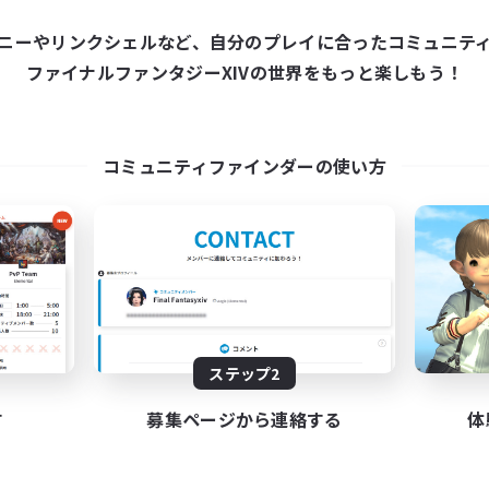
カンパニー
フリーカンパニー
ニーやリンクシェルなど、自分のプレイに合ったコミュニテ
ファイナルファンタジーXIVの世界をもっと楽しもう！
コミュニティファインダーの使い方
Harimau Malaya
Ringo no Ki
追加メンバー募集
追加メンバー募集
Tonberry [Elemental]
Tonberry [Elemental
動時間
活動時間
19:00
24:00
0:00
日
平日
ステップ2
8:00
24:00
0:00
末
週末
10
クティブメンバー数
アクティブメンバー数
す
募集ページから連絡する
体
100
集人数
募集人数