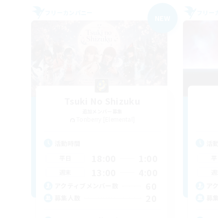
フリーカンパニー
フリー
NEW
Tsuki No Shizuku
追加メンバー募集
Tonberry [Elemental]
活動時間
活
18:00
1:00
平日
平
13:00
4:00
週末
週
60
アクティブメンバー数
ア
20
募集人数
募