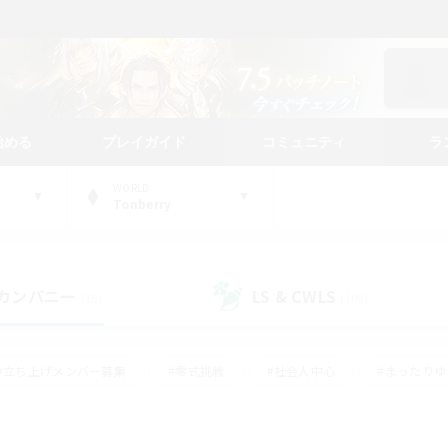
始める
プレイガイド
コミュニティ
ラ
WORLD
Tonberry
カンパニー
LS & CWLS
(16)
(109)
#立ち上げメンバー募集
#零式挑戦
#社会人中心
#まったり
体験歓迎
#クラフター中心
#ロールプレイ
#ギャザラー中心
ージュプリズム）
#スクリーンショット撮影
#クリア目指して頑張る