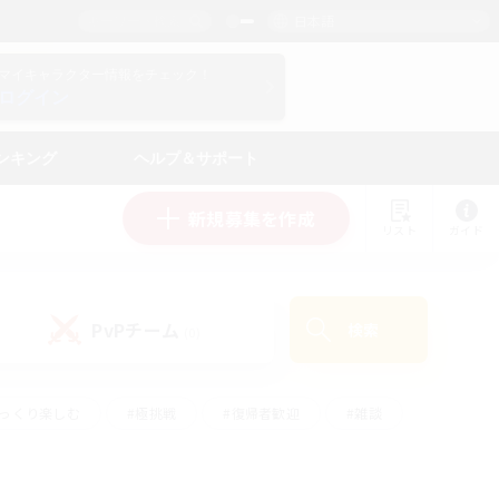
日本語
マイキャラクター情報をチェック！
ログイン
ンキング
ヘルプ＆サポート
新規募集を作成
リスト
ガイド
PvPチーム
検索
(0)
ゆっくり楽しむ
#極挑戦
#復帰者歓迎
#雑談
#ハウジング
#トレジャーハント
#レベリング
#プレイヤー主催イベント