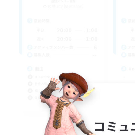
追加メンバー募集
Tonberry [Elemental]
活動時間
活
20:00
1:00
平日
平
20:00
1:00
週末
週
6
アクティブメンバー数
ア
--
募集人数
募
自由
#o
まったりゆっくり楽しむ
社会人中心
初心者/若葉歓迎
復帰者歓迎
JA
募集期間: 2026/09/04 まで
コミュ