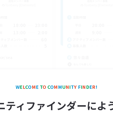
追加メンバー募集
追加メンバー募集
Tonberry [Elemental]
Tonberry [Elemental
動時間
活動時間
18:00
23:00
20:00
日
平日
13:00
2:00
9:00
末
週末
60
クティブメンバー数
アクティブメンバー数
5
集人数
募集人数
ce/sea
悠々自適
なんでも楽しむ
W
E
L
C
O
M
E
T
O
C
O
M
M
U
N
I
T
Y
F
I
N
D
E
R
!
EN
募集期間: 2026/09/02 まで
募集期間: 20
ニティファインダーによ