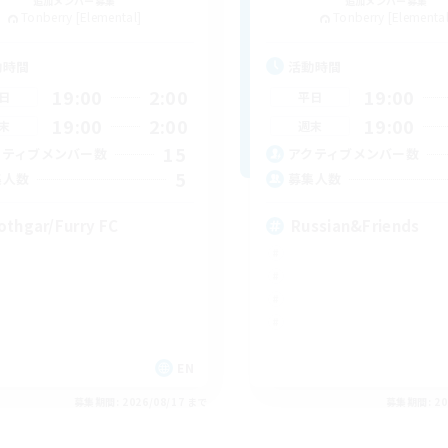
追加メンバー募集
追加メンバー募集
Tonberry [Elemental]
Tonberry [Elemental
動時間
活動時間
19:00
2:00
19:00
日
平日
19:00
2:00
19:00
末
週末
15
クティブメンバー数
アクティブメンバー数
5
集人数
募集人数
othgar/Furry FC
Russian&Friends
EN
募集期間: 2026/08/17 まで
募集期間: 20