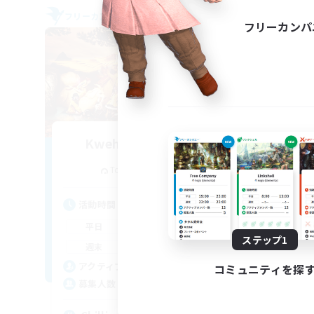
フリーカンパニー
フリー
フリーカンパ
Kweh Popoto Party
追加メンバー募集
Tonberry [Elemental]
活動時間
活
1:00
24:00
平日
平
ステップ1
1:00
24:00
週末
週
20
アクティブメンバー数
ア
コミュニティを探
--
募集人数
募