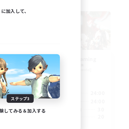
フリーカンパニー
ィに加入して、
Living and Gaming
追加メンバー募集
]
Tonberry [Elemental]
活動時間
23:00
6:00
24:00
平日
ステップ3
23:00
6:00
24:00
週末
1
30
アクティブメンバー数
験してみる＆加入する
510
20
募集人数