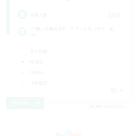
100
募集人数
VC無し高難易度ディスコード鯖（零式、絶、
他）
零式挑戦
絶挑戦
極挑戦
体験歓迎
JA
詳細を見る
募集期間: 2026/08/09 まで