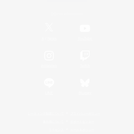
Official Information
/
X
News
YouTube
Instagram
Twitch
LINE
Bluesky
レーティング制度について
プライバシーポリシー
著作権について
サポートセンター
ライセンス
ルール＆ポリシー