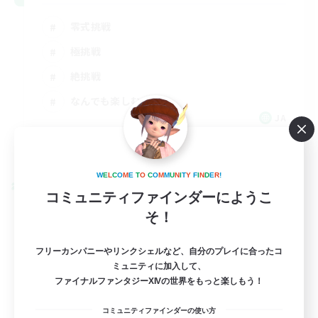
零式挑戦
極挑戦
絶挑戦
なんでも楽しむ
JA
詳細を見る
募集期間: 2026/09/01 まで
W
E
L
C
O
M
E
T
O
C
O
M
M
U
N
I
T
Y
F
I
N
D
E
R
!
クロスワールドリンクシェル
コミュニティファインダーにようこ
そ！
フリーカンパニーやリンクシェルなど、自分のプレイに合ったコ
ミュニティに加入して、
ファイナルファンタジーXIVの世界をもっと楽しもう！
コミュニティファインダーの使い方