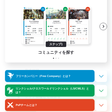
One Round cat
追加メンバー募集
Elemental
3
募集人数
ステップ1
コミュニティを探す
長期固定
零式挑戦
フリーカンパニー（Free Company）とは？
絶挑戦
極挑戦
リンクシェル/クロスワールドリンクシェル（LS/CWLS）と
は？
クリア目指して頑張る
JA
PvPチームとは？