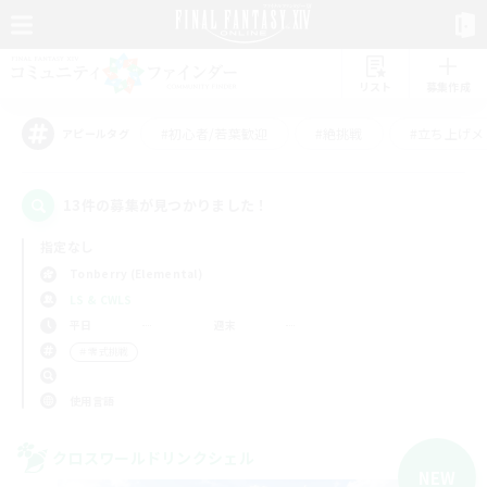
リスト
募集作成
#初心者/若葉歓迎
#絶挑戦
#立ち上げメ
アピールタグ
13件の募集が見つかりました！
指定なし
Tonberry (Elemental)
LS & CWLS
平日
週末
＃零式挑戦
使用言語
クロスワールドリンクシェル
NEW