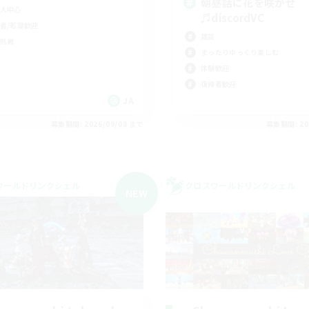
朝昼話に花を咲かせ
人中心
♬discordVC
者/若葉歓迎
雑談
挑戦
まったりゆっくり楽しむ
体験歓迎
復帰者歓迎
JA
募集期間: 2026/09/08 まで
募集期間: 20
ワールドリンクシェル
クロスワールドリンクシェル
NEW