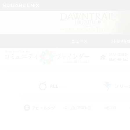
ニュース
FFXIVを
DATA CENTER
Elemental
ALL
フリー
(123)
アピールタグ
#初心者/若葉歓迎
#絶挑戦
#雑談
#なんでも楽しむ
#学生中心
#
#スクリーンショット撮影
#ト