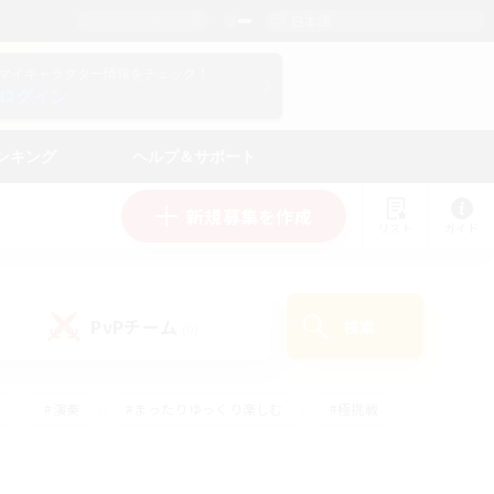
日本語
マイキャラクター情報をチェック！
ログイン
ンキング
ヘルプ＆サポート
新規募集を作成
リスト
ガイド
PvPチーム
検索
(0)
#演奏
#まったりゆっくり楽しむ
#極挑戦
#ハウジング
#レベリング
#クラフター中心
ズム）
#プレイヤー主催イベント