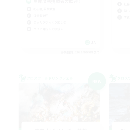
高難度初挑戦者大歓迎！
社会
初心者/若葉歓迎
初心
復帰者歓迎
零式
まったりゆっくり楽しむ
クリア目指して頑張る
JA
募集期間: 2026/09/08 まで
クロスワールドリンクシェル
クロス
NEW