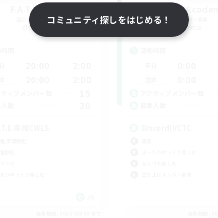
F.A.T.E. Club
ringoflightAcade
コミュニティ探しをはじめる！
追加メンバー募集
追加メンバー募集
Elemental
Elemental
動時間
活動時間
20:00
2:00
0:00
日
平日
20:00
2:00
0:00
末
週末
15
クティブメンバー数
アクティブメンバー数
20
集人数
募集人数
A.T.E.専用CWLS
Discord(VCTC
者/若葉歓迎
雑談
者歓迎
まったりゆっくり楽しむ
リング
なんでも楽しむ
たりゆっくり楽しむ
立ち上げメンバー募集
JA
募集期間: 2026/09/08 まで
募集期間: 20