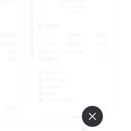
eClub
Baby Steps
追加メンバー募集
Elemental
活動時間
24:00
20:00
1:00
平日
24:00
14:00
2:00
週末
15
3
アクティブメンバー数
99
10
募集人数
！
VCあり
初心者/若葉歓迎
復帰者歓迎
極挑戦
クリア目指して頑張る
JA
JA
26/09/08 まで
募集期間: 2026/09/08 まで