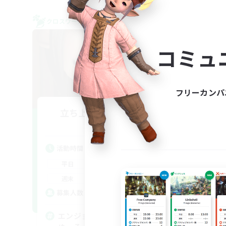
クロスワールドリンクシェル
クロス
NEW
コミュ
フリーカンパ
立ち上げメンバー募集
Ra
Elemental
活動時間
活
--:--
--:--
平日
平
21:00
24:00
週末
週
2
募集人数
ア
募
エンジョイ勢による絶アレキの