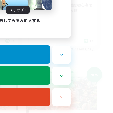
方向け！
フリトラ/若葉/高難度初心者限
ステップ3
定募集！ゆるく極攻略
初心者/若葉歓迎
験してみる＆加入する
極挑戦
まったりゆっくり楽しむ
クリア目指して頑張る
JA
JA
26/09/08 まで
募集期間: 2026/09/08 まで
クロスワールドリンクシェル
NEW
NEW