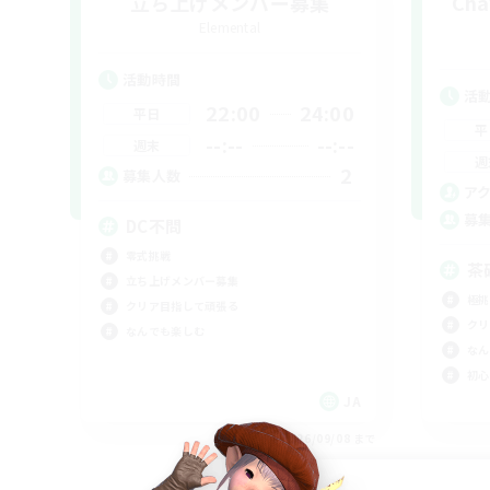
立ち上げメンバー募集
Cha
Elemental
活動時間
活
22:00
24:00
平日
平
--:--
--:--
週末
週
2
募集人数
ア
募
DC不問
零式挑戦
茶
立ち上げメンバー募集
極挑
クリア目指して頑張る
クリ
なんでも楽しむ
なん
初心
JA
募集期間: 2026/09/08 まで