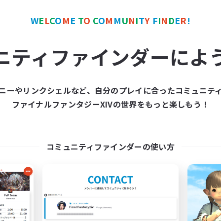
W
E
L
C
O
M
E
T
O
C
O
M
M
U
N
I
T
Y
F
I
N
D
E
R
!
ワールドリンクシェル
クロスワールドリンクシェル
NEW
ニティファインダーによ
ニーやリンクシェルなど、自分のプレイに合ったコミュニテ
ファイナルファンタジーXIVの世界をもっと楽しもう！
gnarok-Dawntrail 1
KUMATAN - ele1
追加メンバー募集
追加メンバー募集
Elemental
Elemental
コミュニティファインダーの使い方
動時間
活動時間
21:00
23:00
0:00
日
平日
14:00
23:00
0:00
末
週末
92
クティブメンバー数
アクティブメンバー数
36
集人数
募集人数