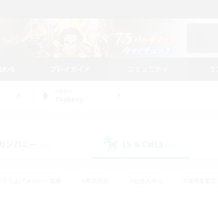
始める
プレイガイド
コミュニティ
ラ
WORLD
Tonberry
カンパニー
LS & CWLS
(16)
(107)
#立ち上げメンバー募集
#零式挑戦
#社会人中心
#復帰者歓迎
ギャザラー中心
#モブハント
#ロールプレイ
#体験歓迎
レジャーハント
#クリア目指して頑張る
#ミラプリ（ミラージュプリ