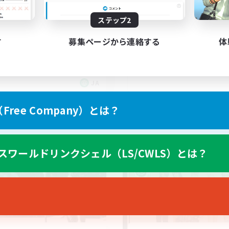
レセントアイル、フォークタ
CWLSで活動が出来る
ステップ2
ー初心者練習
エンジョイ勢おいで！
者/若葉歓迎
まったりゆっくり楽しむ
す
募集ページから連絡する
体
イヤー主催イベント
なんでも楽しむ
リング
スクリーンショット撮影
たりゆっくり楽しむ
雑談
JA
募集期間: 2026/09/08 まで
募集期間: 20
ree Company）とは？
ワールドリンクシェル
クロスワールドリンクシェル
スワールドリンクシェル（LS/CWLS）とは？