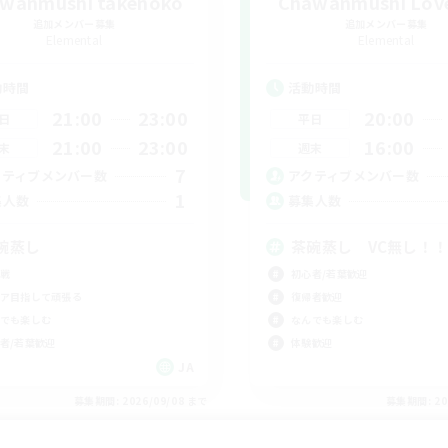
wanmushi takenoko
Chawanmushi Lov
追加メンバー募集
追加メンバー募集
Elemental
Elemental
動時間
活動時間
21:00
23:00
20:00
日
平日
21:00
23:00
16:00
末
週末
7
クティブメンバー数
アクティブメンバー数
1
集人数
募集人数
碗蒸し
茶碗蒸し VC無し！
戦
初心者/若葉歓迎
ア目指して頑張る
復帰者歓迎
でも楽しむ
なんでも楽しむ
者/若葉歓迎
体験歓迎
JA
募集期間: 2026/09/08 まで
募集期間: 20