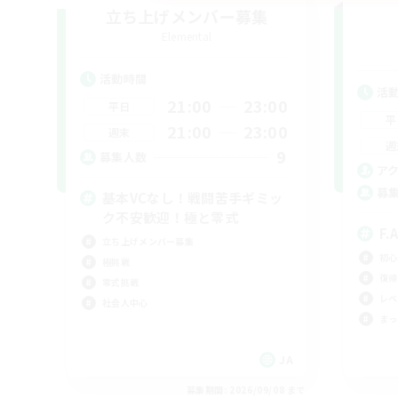
立ち上げメンバー募集
Elemental
活動時間
活
21:00
23:00
平日
平
21:00
23:00
週末
週
9
募集人数
ア
募
基本VCなし！戦闘苦手ギミッ
ク不安歓迎！極と零式
F.
立ち上げメンバー募集
初心
極挑戦
復帰
零式挑戦
レベ
社会人中心
まっ
JA
募集期間: 2026/09/08 まで