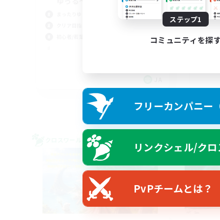
ゆっる〜い固定
ク
まったりゆっくり楽しむ
ステップ1
ワ
クリア目指して頑張る
初心
初心者/若葉歓迎
コミュニティを探
プレ
レベ
まっ
JA
募集期間: 2026/09/08 まで
フリーカンパニー（F
クロスワールドリンクシェル
クロス
リンクシェル/クロ
NEW
PvPチームとは？