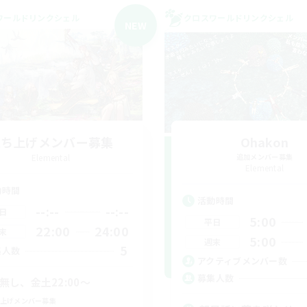
ワールドリンクシェル
クロスワールドリンクシェル
NEW
立ち上げメンバー募集
Ohakon
Elemental
追加メンバー募集
Elemental
動時間
活動時間
--:--
--:--
日
5:00
平日
22:00
24:00
末
5:00
週末
5
集人数
アクティブメンバー数
募集人数
C無し、金土22:00〜
上げメンバー募集