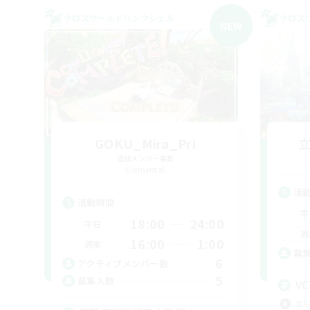
クロスワールドリンクシェル
クロス
NEW
GOKU_Mira_Pri
追加メンバー募集
Elemental
活
活動時間
平
18:00
24:00
平日
週
16:00
1:00
週末
募
6
アクティブメンバー数
5
募集人数
V
立ち