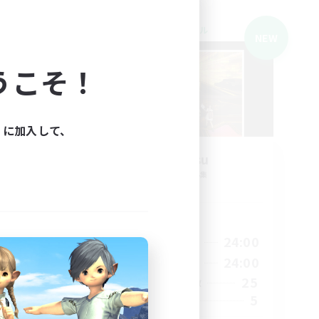
クロスワールドリンクシェル
NEW
NEW
うこそ！
ィに加入して、
 -
O-Mu-Tsu
追加メンバー募集
Elemental
活動時間
23:00
21:00
24:00
平日
23:00
21:00
24:00
週末
4
25
アクティブメンバー数
64
5
募集人数