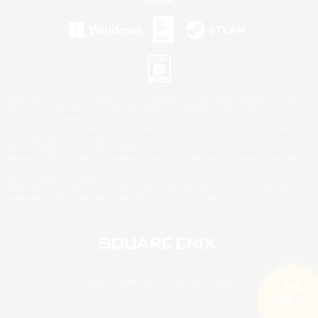
©2026 Sony Interactive Entertainment LLC."PlayStation Family Mark", "PlayStation", "PS5
logo", "PS5", "PS4 logo" and "PS4" are registered trademarks or trademarks of Sony
Interactive Entertainment Inc.
Microsoft, the XBOX Sphere mark, the Series X|S logo and XBOX Series X|S are trademarks
of the Microsoft group of companies.
Nintendo Switch is a trademark of Nintendo.
Windows is either a registered trademark or trademark of Microsoft Corporation in the United
States and/or other countries.
Mac is a trademark of Apple Inc.
©2026 Valve Corporation. Steam and the Steam logo are trademarks and/or registered
trademarks of Valve Corporation in the U.S. and/or other countries.
© SQUARE ENIX
LOGO ILLUSTRATION:© YOSHITAKA AMANO
検索する
1件