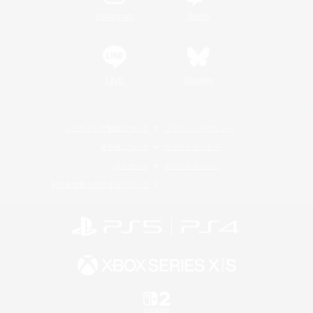
Instagram
Twitch
LINE
Bluesky
レーティング制度について
プライバシーポリシー
著作権について
サポートセンター
ライセンス
ルール＆ポリシー
利用者情報の外部送信について