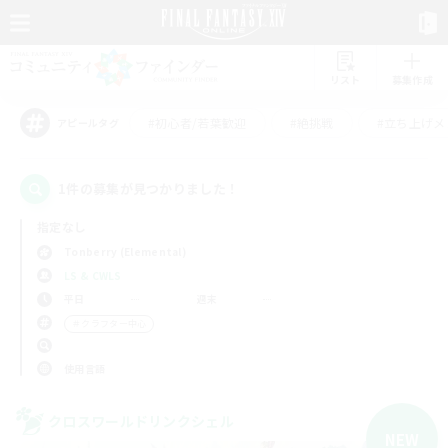
リスト
募集作成
#初心者/若葉歓迎
#絶挑戦
#立ち上げメ
アピールタグ
1件の募集が見つかりました！
指定なし
Tonberry (Elemental)
LS & CWLS
平日
週末
＃クラフター中心
使用言語
クロスワールドリンクシェル
NEW