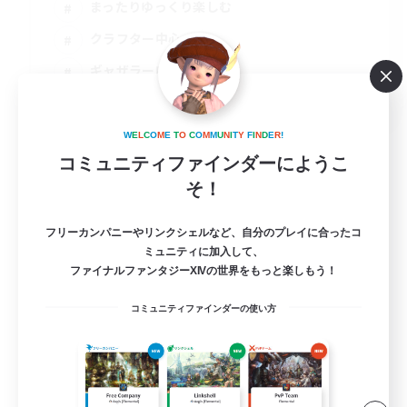
まったりゆっくり楽しむ
クラフター中心
ギャザラー中心
JA
詳細を見る
W
E
L
C
O
M
E
T
O
C
O
M
M
U
N
I
T
Y
F
I
N
D
E
R
!
募集期間: 2026/09/09 まで
コミュニティファインダーにようこ
そ！
フリーカンパニーやリンクシェルなど、自分のプレイに合ったコ
ミュニティに加入して、
ファイナルファンタジーXIVの世界をもっと楽しもう！
コミュニティファインダーの使い方