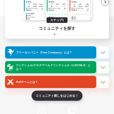
ステップ1
パソコン版へ
コミュニティを探す
関連商品
e-STOREで購入
フリーカンパニー（Free Company）とは？
ゲームダウンロード
リンクシェル/クロスワールドリンクシェル（LS/CWLS）と
は？
Official Information
PvPチームとは？
コミュニティ探しをはじめる！
/
X
News
YouTube