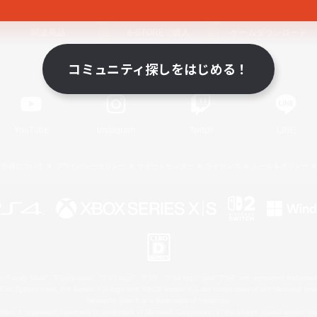
関連商品
e-STOREで購入
ゲームダウンロード
コミュニティ探しをはじめる！
Official Information
YouTube
Instagram
Twitch
LINE
著作権について
プライバシーポリシー
サポートセンター
ライセンス
ルール＆ポリシー
 Family Mark", "PlayStation", "PS5 logo", "PS5", "PS4 logo" and "PS4" are registered trademark
XBOX Sphere mark, the Series X|S logo and XBOX Series X|S are trademarks of the Microsoft gro
Nintendo Switch is a trademark of Nintendo.
ither a registered trademark or trademark of Microsoft Corporation in the United States and/or oth