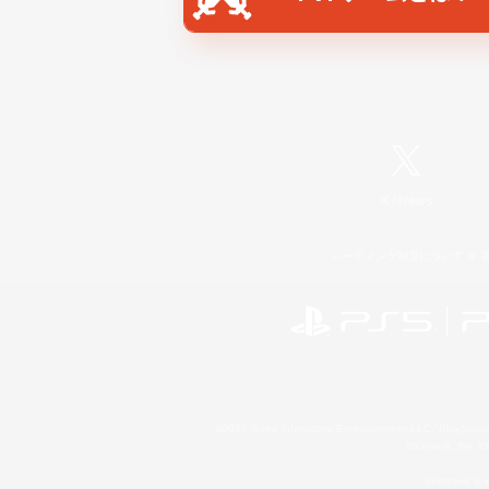
X
/
News
レーティング制度について
©2026 Sony Interactive Entertainment LLC."PlayStation
Microsoft, the 
Windows is e