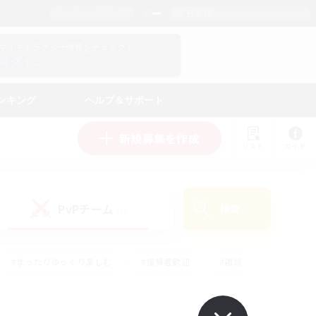
日本語
マイキャラクター情報をチェック！
ログイン
ンキング
ヘルプ＆サポート
新規募集を作成
リスト
ガイド
PvPチーム
検索
(0)
#まったりゆっくり楽しむ
#復帰者歓迎
#雑談
心
#演奏
#トレジャーハント
#ハウジング
）
#プレイヤー主催イベント