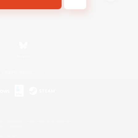
Bluesky
利用者情報の外部送信について
s or trademarks of Sony Interactive Entertainment Inc.
up of companies.
er countries.