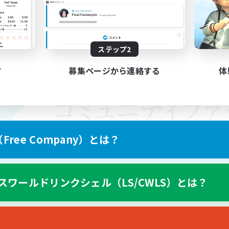
ステップ2
す
募集ページから連絡する
体
ree Company）とは？
スワールドリンクシェル（LS/CWLS）とは？
スマートフォン版へ