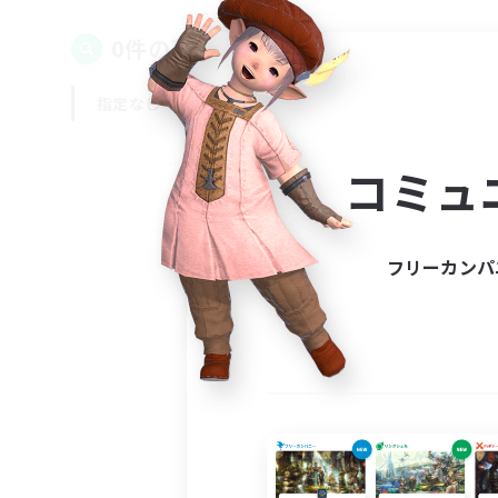
0件の募集が見つかりました！
指定なし
平日
週末
コミュ
フリーカンパ
募