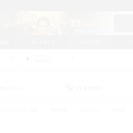
始める
プレイガイド
コミュニティ
ラ
WORLD
Tonberry
カンパニー
LS & CWLS
(0)
(5)
#立ち上げメンバー募集
#零式挑戦
#社会人中心
#極挑戦
#体験歓迎
#ロールプレイ
#ギャザラー中心
#クラフター中
て頑張る
#スクリーンショット撮影
#ミラプリ（ミラージュプリズム