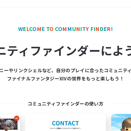
＃ロールプレイ
使用言語
W
E
L
C
O
M
E
T
O
C
O
M
M
U
N
I
T
Y
F
I
N
D
E
R
!
ニティファインダーによ
ニーやリンクシェルなど、自分のプレイに合ったコミュニテ
ファイナルファンタジーXIVの世界をもっと楽しもう！
募集数 0件
集が見つかりませんでし
コミュニティファインダーの使い方
条件を変えて検索してみるでっす！