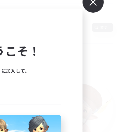
変更
うこそ！
ィに加入して、
た。