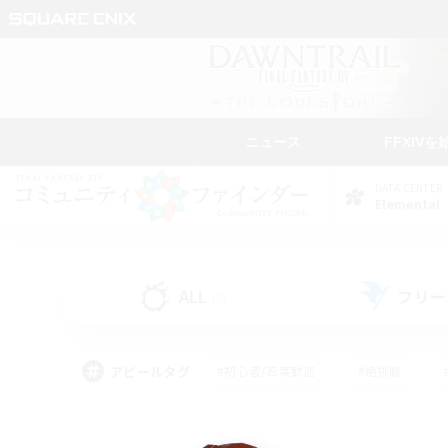
ニュース
FFXIVを
DATA CENTER
Elemental
ALL
フリー
(5)
アピールタグ
#初心者/若葉歓迎
#絶挑戦
#なんでも楽しむ
#学生中心
#モブハント
#レベリング
#クリア目指し