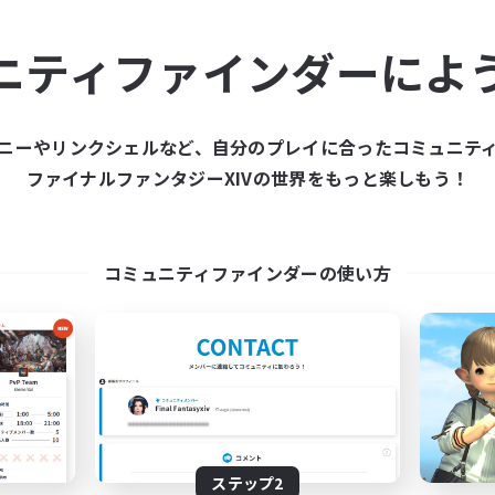
ュニティメンバーを集め
ニティファインダーによ
ティファインダーは、一緒に冒険する仲間を募集することが
た仲間を集めて、ファイナルファンタジーXIVの世界をもっ
ニーやリンクシェルなど、自分のプレイに合ったコミュニテ
ファイナルファンタジーXIVの世界をもっと楽しもう！
新規募集を作成する
コミュニティファインダーの使い方
ステップ2