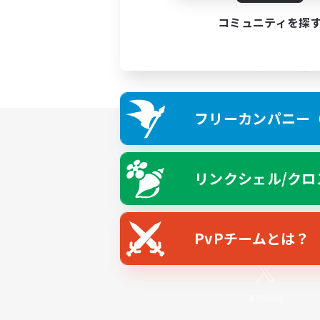
コミュニティを探
フリーカンパニー（F
リンクシェル/クロ
PvPチームとは？
X
/
News