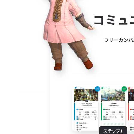
コミ
コミュ
コミュニ
自分に合っ
フリーカンパ
ステップ1