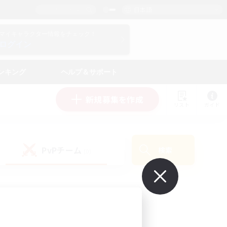
日本語
マイキャラクター情報をチェック！
ログイン
ンキング
ヘルプ＆サポート
新規募集を作成
リスト
ガイド
PvPチーム
検索
(0)
で