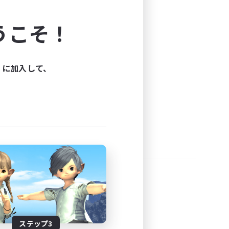
よう！
うこそ！
できます。
と楽しもう！
ィに加入して、
ステップ3