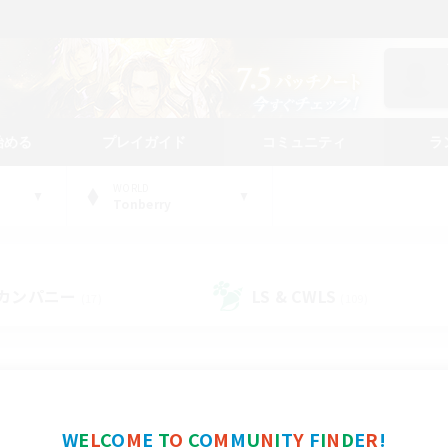
始める
プレイガイド
コミュニティ
ラ
WORLD
Tonberry
カンパニー
LS & CWLS
(17)
(109)
コミュニティファインダー
W
E
L
C
O
M
E
T
O
C
O
M
M
U
N
I
T
Y
F
I
N
D
E
R
!