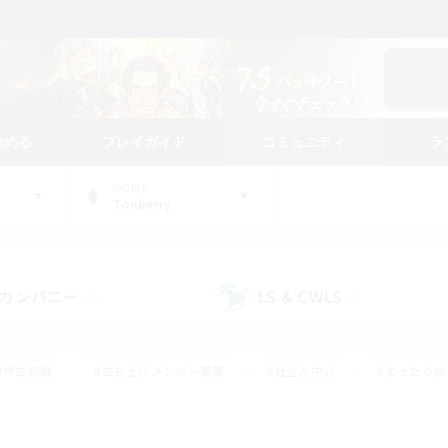
始める
プレイガイド
コミュニティ
ラ
WORLD
Tonberry
カンパニー
LS & CWLS
(0)
(5)
#零式挑戦
#立ち上げメンバー募集
#社会人中心
#まったり
#体験歓迎
#クラフター中心
#ギャザラー中心
#ロー
ング
#演奏
#ミラプリ（ミラージュプリズム）
#クリア目指