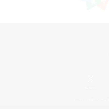
X
/
News
レーティング制度について