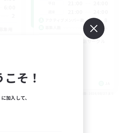
21:00
24:00
平日
6:00
21:00
24:00
週末
2
8
アクティブメンバー数
--
募集人数
募集用
皆で盛り上げる演劇サークル
初心者/若葉歓迎
プレイヤー主催イベント
ロールプレイ
なんでも楽しむ
うこそ！
JA
JA
26/08/30 まで
募集期間: 2026/08/27 まで
ィに加入して、