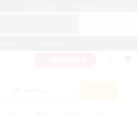
日本語
マイキャラクター情報をチェック！
ログイン
ンキング
ヘルプ＆サポート
新規募集を作成
リスト
ガイド
PvPチーム
検索
(0)
ゆっくり楽しむ
#極挑戦
#復帰者歓迎
#雑談
ルプレイ
#トレジャーハント
#レベリング
して頑張る
#プレイヤー主催イベント