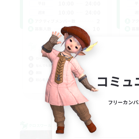
10:00
24:00
平日
平
10:00
24:00
週末
週
2
アクティブメンバー数
ア
10
募集人数
募
ク
プレ
ロールプレイ
ロー
なんでも楽しむ
初心
雑談
コミュ
初心者/若葉歓迎
JA
募集期間: 2026/09/05 まで
フリーカンパ
クロスワールドリンクシェル