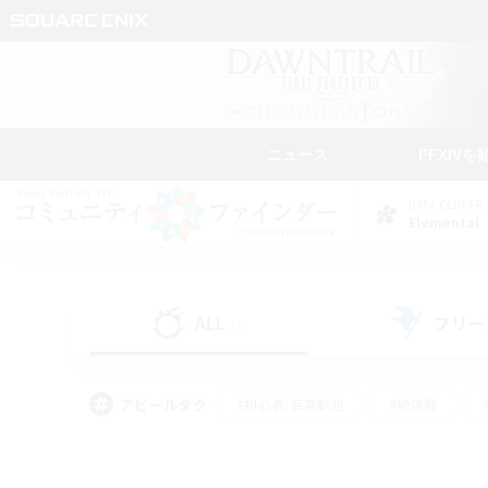
ニュース
FFXIVを
DATA CENTER
Elemental
ALL
フリー
(5)
アピールタグ
#初心者/若葉歓迎
#絶挑戦
#モブハント
#学生中心
#なんでも楽しむ
#スクリーンショット撮影
#ハウジ