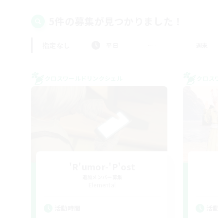
5件の募集が見つかりました！
指定なし
平日
週末
クロスワールドリンクシェル
クロス
'R'umor-'P'ost
追加メンバー募集
Elemental
活動時間
活