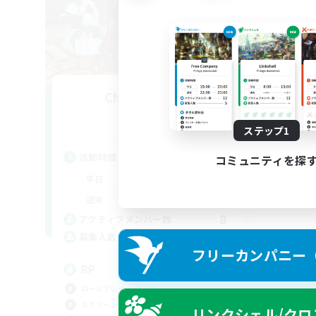
CharacterRP!
追加メンバー募集
Elemental
ステップ1
活動時間
コミュニティを探
18:00
1:00
平日
13:00
1:00
週末
8
アクティブメンバー数
50
募集人数
フリーカンパニー（F
RP
ロールプレイ
スクリーンショット撮影
リンクシェル/クロ