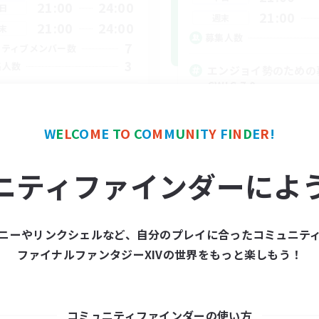
21:00
24:00
日
21:00
週末
21:00
24:00
末
募集人数
7
クティブメンバー数
3
集人数
エンジョイ勢のための
CWLS 7.0〜
リエイター募集『劇団 彩』
プレイヤー主催イベント
イヤー主催イベント
ロールプレイ
W
E
L
C
O
M
E
T
O
C
O
M
M
U
N
I
T
Y
F
I
N
D
E
R
!
ルプレイ
者/若葉歓迎
ニティファインダーによ
JA
募集期間: 2026/09/04 まで
募集期間: 20
ニーやリンクシェルなど、自分のプレイに合ったコミュニテ
ファイナルファンタジーXIVの世界をもっと楽しもう！
コミュニティファインダーの使い方