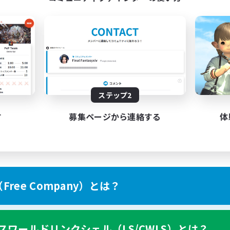
ステップ2
す
募集ページから連絡する
体
ree Company）とは？
スワールドリンクシェル（LS/CWLS）とは？