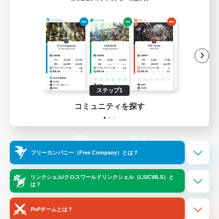
ゲームダウンロード
Official Information
/
X
News
YouTube
ステップ1
コミュニティを探す
Instagram
Twitch
フリーカンパニー（Free Company）とは？
LINE
Bluesky
リンクシェル/クロスワールドリンクシェル（LS/CWLS）と
は？
レーティング制度について
プライバシーポリシー
著作権について
サポートセンター
PvPチームとは？