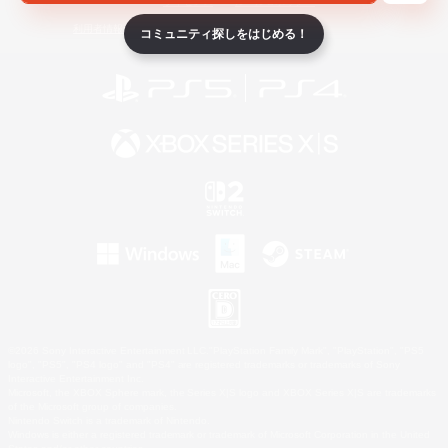
ライセンス
ルール＆ポリシー
利用者情報の外部送信について
コミュニティ探しをはじめる！
©2026 Sony Interactive Entertainment LLC."PlayStation Family Mark", "PlayStation", "PS5
logo", "PS5", "PS4 logo" and "PS4" are registered trademarks or trademarks of Sony
Interactive Entertainment Inc.
Microsoft, the XBOX Sphere mark, the Series X|S logo and XBOX Series X|S are trademarks
of the Microsoft group of companies.
Nintendo Switch is a trademark of Nintendo.
Windows is either a registered trademark or trademark of Microsoft Corporation in the United