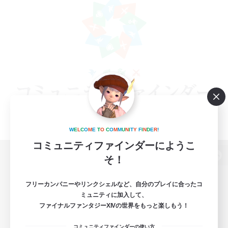
W
E
L
C
O
M
E
T
O
C
O
M
M
U
N
I
T
Y
F
I
N
D
E
R
!
コミュニティファインダーにようこ
そ！
パソコン版へ
フリーカンパニーやリンクシェルなど、自分のプレイに合ったコ
ミュニティに加入して、
ファイナルファンタジーXIVの世界をもっと楽しもう！
関連商品
e-STOREで購入
コミュニティファインダーの使い方